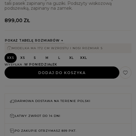
talii pasek zapinany na guziki. Podszyty wiskozową
podszewką, zapinany na zamek.
899,00 ZŁ
POKAŻ TABELĘ ROZMIARÓW
MODELKA MA 172 CM WZROSTU I NOSI ROZMIAR S
XXS
XS
S
M
L
XL
XXL
WYSYŁKA
W PONIEDZIAŁEK
DODAJ DO KOSZYKA
DARMOWA DOSTAWA NA TERENIE POLSKI
ŁATWY ZWROT DO
14 DNI
PO ZAKUPIE OTRZYMASZ
899 PKT.