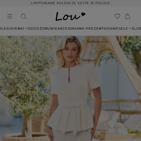
LIMITOWANE KOLEKCJE SZYTE W POLSCE
ALE
SUKIENKI
ODZIEŻ
OBUWIE
AKCESORIA
NA PREZENT
KIDS
WESELE
ŚLU