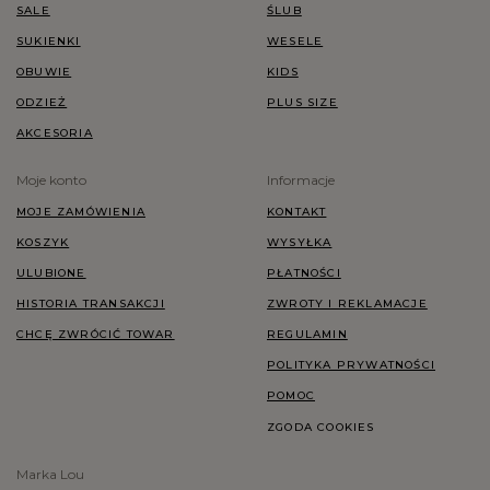
SALE
ŚLUB
SUKIENKI
WESELE
OBUWIE
KIDS
ODZIEŻ
PLUS SIZE
AKCESORIA
Moje konto
Informacje
MOJE ZAMÓWIENIA
KONTAKT
KOSZYK
WYSYŁKA
ULUBIONE
PŁATNOŚCI
HISTORIA TRANSAKCJI
ZWROTY I REKLAMACJE
CHCĘ ZWRÓCIĆ TOWAR
REGULAMIN
POLITYKA PRYWATNOŚCI
POMOC
ZGODA COOKIES
Marka Lou