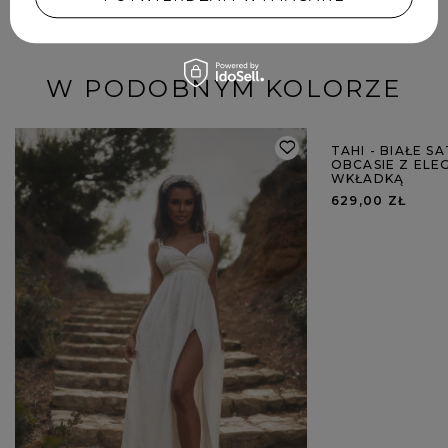
W PODOBNYM KOLORZE
TAHI - BIAŁE 
OBCASIE Z EL
WKŁADKĄ
629,00 ZŁ