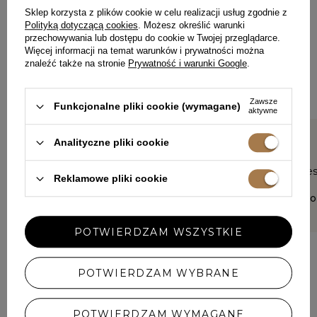
ZOSTAW SWOJĄ OPINIĘ
PODZIEL SIĘ SWOJĄ OPINIĄ
Sklep korzysta z plików cookie w celu realizacji usług zgodnie z
Polityką dotyczącą cookies
. Możesz określić warunki
Z INNYMI
przechowywania lub dostępu do cookie w Twojej przeglądarce.
Więcej informacji na temat warunków i prywatności można
Każda opinia pomaga innym klientkom w wyborze.
znaleźć także na stronie
Prywatność i warunki Google
.
Jeśli nosiłaś ten model, podziel się swoimi wrażeniami – liczy
się każdy detal.
Zawsze
Funkcjonalne pliki cookie (wymagane)
aktywne
Analityczne pliki cookie
5/5
5/5
Ładna jak oczekiwałam
Komplet je
Reklamowe pliki cookie
wrażenie
JOANNA, SIEDLCE
JOANNA, PŁ
POTWIERDZAM WSZYSTKIE
POTWIERDZAM WYBRANE
DODAJ SWOJĄ OPINIĘ
POTWIERDZAM WYMAGANE