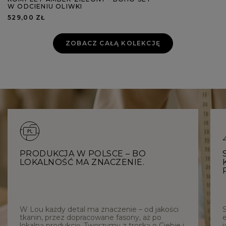
W ODCIENIU OLIWKI
529,00 ZŁ
ZOBACZ CAŁĄ KOLEKCJĘ
PRODUKCJA W POLSCE – BO
LOKALNOŚĆ MA ZNACZENIE.
W Lou każdy detal ma znaczenie – od jakości
tkanin, przez dopracowane fasony, aż po
e
lokalną produkcję. Tworzymy z troską o Ciebie i
j