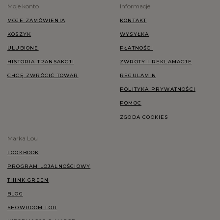
Moje konto
Informacje
MOJE ZAMÓWIENIA
KONTAKT
KOSZYK
WYSYŁKA
ULUBIONE
PŁATNOŚCI
HISTORIA TRANSAKCJI
ZWROTY I REKLAMACJE
CHCĘ ZWRÓCIĆ TOWAR
REGULAMIN
POLITYKA PRYWATNOŚCI
POMOC
ZGODA COOKIES
Marka Lou
LOOKBOOK
PROGRAM LOJALNOŚCIOWY
THINK GREEN
BLOG
SHOWROOM LOU