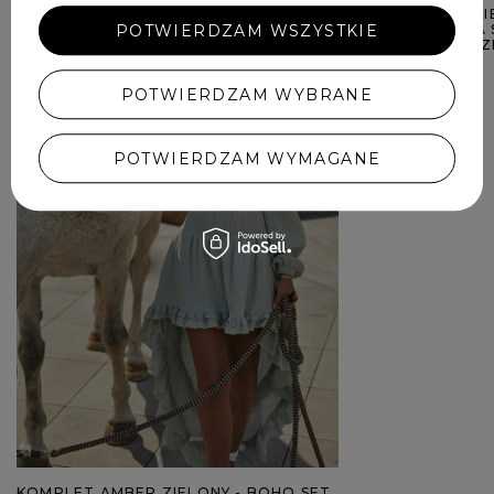
RADMILA - SUKI
POTWIERDZAM WSZYSTKIE
WIĄZANIEM NA 
BUTELKOWEJ ZI
769,00 ZŁ
POTWIERDZAM WYBRANE
POTWIERDZAM WYMAGANE
KOMPLET AMBER ZIELONY - BOHO SET