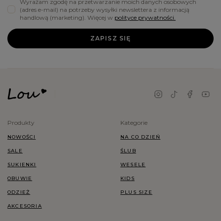
Wyrażam zgodę na przetwarzanie moich danych osobowych
(adres e-mail) na potrzeby wysyłki newslettera z informacją
handlową (marketing). Więcej w
polityce prywatności.
ZAPISZ SIĘ
Produkty
Kategorie
NOWOŚCI
NA CO DZIEŃ
SALE
ŚLUB
SUKIENKI
WESELE
OBUWIE
KIDS
ODZIEŻ
PLUS SIZE
AKCESORIA