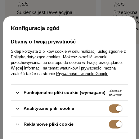
5/5
5/5
Sukienka jest rewelacyjna i
Przepiękna 
zjawiskowa, uszyta jest
idealnie, ni
dobrego gatunku materiału.
materiał, p
Konfiguracja zgód
JACEK, RZESZÓW
PATRYCJA, 
Dbamy o Twoją prywatność
Sklep korzysta z plików cookie w celu realizacji usług zgodnie z
Polityką dotyczącą cookies
. Możesz określić warunki
przechowywania lub dostępu do cookie w Twojej przeglądarce.
Więcej informacji na temat warunków i prywatności można
znaleźć także na stronie
Prywatność i warunki Google
.
DODAJ SWOJĄ OPINIĘ
Zawsze
Funkcjonalne pliki cookie (wymagane)
aktywne
Analityczne pliki cookie
W PODOBNYM KOLORZE
Reklamowe pliki cookie