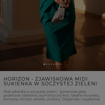
HORIZON - ZJAWISKOWA MIDI
SUKIENKA W SOCZYSTEJ ZIELENI
Midi sukienka w soczystej zieleni - gorsetowa góra,
godetowe zdobienia, asymetryczny krój. Idealna na święta,
komunię, chrzest, wesele, urodziny. Elegancka i wyjątkowa!