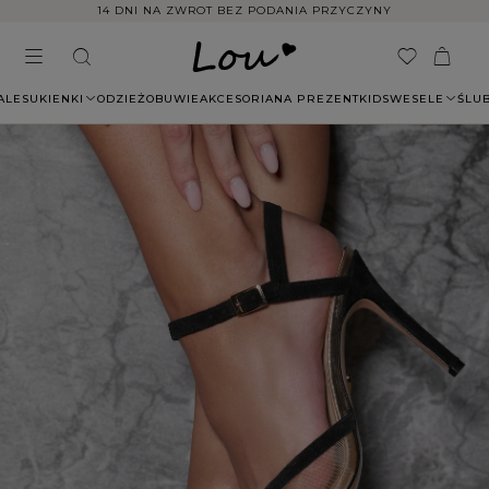
14 DNI NA ZWROT BEZ PODANIA PRZYCZYNY
ALE
SUKIENKI
ODZIEŻ
OBUWIE
AKCESORIA
NA PREZENT
KIDS
WESELE
ŚLU