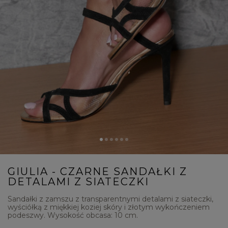
GIULIA - CZARNE SANDAŁKI Z
DETALAMI Z SIATECZKI
Sandałki z zamszu z transparentnymi detalami z siateczki,
wyściółką z miękkiej koziej skóry i złotym wykończeniem
podeszwy. Wysokość obcasa: 10 cm.