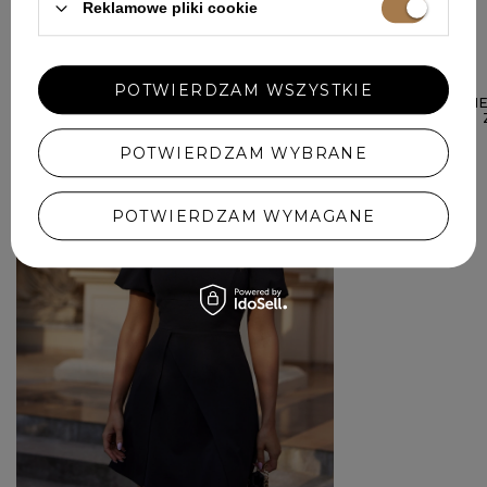
Reklamowe pliki cookie
W PODOBNYM KOLORZE
POTWIERDZAM WSZYSTKIE
SENSE - CZARN
Z WSTAWKAMI Z
669,00 ZŁ
POTWIERDZAM WYBRANE
POTWIERDZAM WYMAGANE