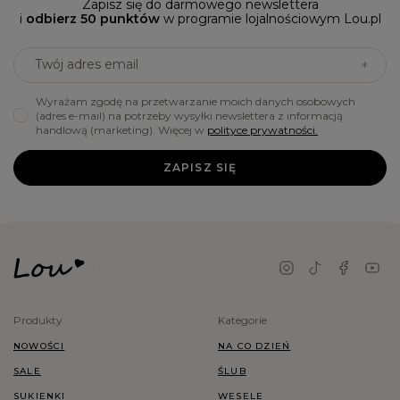
Zapisz się do darmowego newslettera
i
odbierz 50 punktów
w programie lojalnościowym Lou.pl
Twój adres email
Wyrażam zgodę na przetwarzanie moich danych osobowych
(adres e-mail) na potrzeby wysyłki newslettera z informacją
handlową (marketing). Więcej w
polityce prywatności.
ZAPISZ SIĘ
Produkty
Kategorie
NOWOŚCI
NA CO DZIEŃ
SALE
ŚLUB
SUKIENKI
WESELE