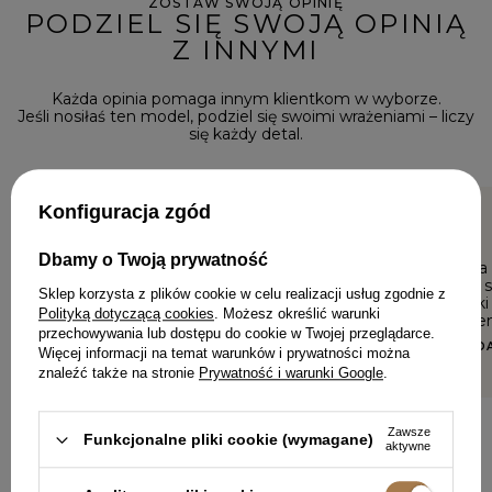
ZOSTAW SWOJĄ OPINIĘ
PODZIEL SIĘ SWOJĄ OPINIĄ
Z INNYMI
Każda opinia pomaga innym klientkom w wyborze.
Jeśli nosiłaś ten model, podziel się swoimi wrażeniami – liczy
się każdy detal.
Konfiguracja zgód
5/5
5/5
Dbamy o Twoją prywatność
Sukienka jest cudowna 🤩
Prześliczna
materiał świetny, doskonale
elegancka s
Sklep korzysta z plików cookie w celu realizacji usług zgodnie z
uszyta i pięknie leży 😊
miły miekk
Polityką dotyczącą cookies
. Możesz określić warunki
w zestawie
ILONA, BESTWINKA
przechowywania lub dostępu do cookie w Twojej przeglądarce.
BOZENA, GD
Więcej informacji na temat warunków i prywatności można
znaleźć także na stronie
Prywatność i warunki Google
.
Zawsze
Funkcjonalne pliki cookie (wymagane)
aktywne