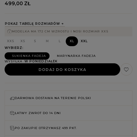
499,00 ZŁ
POKAŻ TABELĘ ROZMIARÓW
MODELKA MA 172 CM WZROSTU I NOSI ROZMIAR XXS
XXS
XS
S
M
L
XL
XXL
WYBIERZ
SUKIENKA FADEJA
MARYNARKA FADEJA
WYSYŁKA
W PONIEDZIAŁEK
DODAJ DO KOSZYKA
DARMOWA DOSTAWA NA TERENIE POLSKI
ŁATWY ZWROT DO
14 DNI
PO ZAKUPIE OTRZYMASZ
499 PKT.