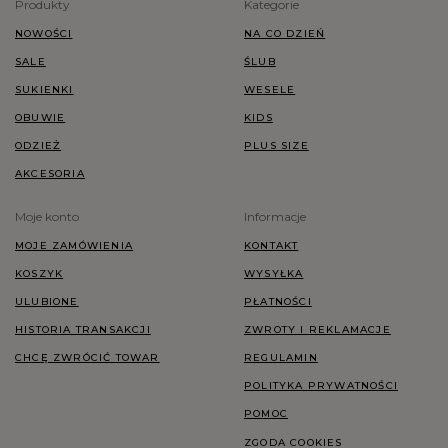
Produkty
Kategorie
NOWOŚCI
NA CO DZIEŃ
SALE
ŚLUB
SUKIENKI
WESELE
OBUWIE
KIDS
ODZIEŻ
PLUS SIZE
AKCESORIA
Moje konto
Informacje
MOJE ZAMÓWIENIA
KONTAKT
KOSZYK
WYSYŁKA
ULUBIONE
PŁATNOŚCI
HISTORIA TRANSAKCJI
ZWROTY I REKLAMACJE
CHCĘ ZWRÓCIĆ TOWAR
REGULAMIN
POLITYKA PRYWATNOŚCI
POMOC
ZGODA COOKIES