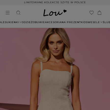
LIMITOWANE KOLEKCJE SZYTE W POLSCE
ALE
SUKIENKI
ODZIEŻ
OBUWIE
AKCESORIA
NA PREZENT
KIDS
WESELE
ŚLU