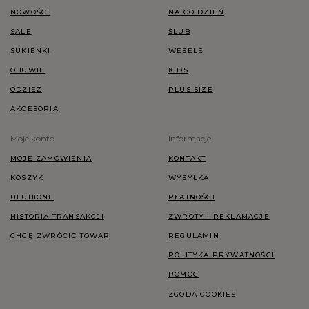
NOWOŚCI
NA CO DZIEŃ
SALE
ŚLUB
SUKIENKI
WESELE
OBUWIE
KIDS
ODZIEŻ
PLUS SIZE
AKCESORIA
Moje konto
Informacje
MOJE ZAMÓWIENIA
KONTAKT
KOSZYK
WYSYŁKA
ULUBIONE
PŁATNOŚCI
HISTORIA TRANSAKCJI
ZWROTY I REKLAMACJE
CHCĘ ZWRÓCIĆ TOWAR
REGULAMIN
POLITYKA PRYWATNOŚCI
POMOC
ZGODA COOKIES