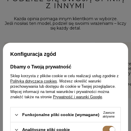
Z INNYMI
Każda opinia pomaga innym klientkom w wyborze.
Jeśli nosiłaś ten model, podziel się swoimi wrażeniami – liczy
się każdy detal.
Konfiguracja zgód
5/5
5/5
Top bardzo ładny. Niestety źle
To razem z
Dbamy o Twoją prywatność
dopasowałam rozmiar. Z
tworzy supe
marynarką piękny duet.
bardzo miły
Sklep korzysta z plików cookie w celu realizacji usług zgodnie z
elastyczny.
JOANNA, BRODNICA
Polityką dotyczącą cookies
. Możesz określić warunki
KAROLINA, 
przechowywania lub dostępu do cookie w Twojej przeglądarce.
Więcej informacji na temat warunków i prywatności można
znaleźć także na stronie
Prywatność i warunki Google
.
Zawsze
Funkcjonalne pliki cookie (wymagane)
aktywne
DODAJ SWOJĄ OPINIĘ
Analityczne pliki cookie