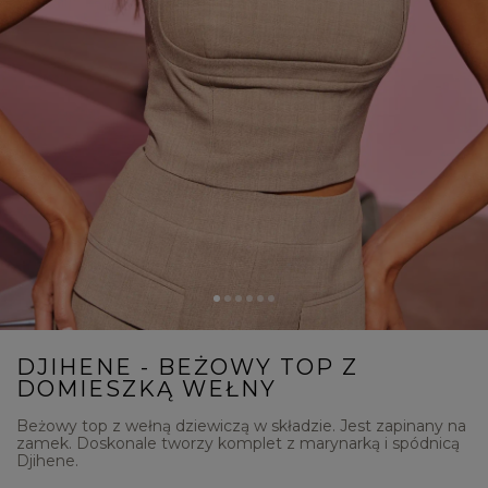
DJIHENE - BEŻOWY TOP Z
DOMIESZKĄ WEŁNY
Beżowy top z wełną dziewiczą w składzie. Jest zapinany na
zamek. Doskonale tworzy komplet z marynarką i spódnicą
Djihene.