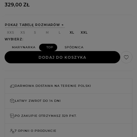
329,00 ZŁ
POKAŻ TABELĘ ROZMIARÓW
XXS
XS
S
M
L
XL
XXL
WYBIERZ
MARYNARKA
TOP
SPÓDNICA
DODAJ DO KOSZYKA
DARMOWA DOSTAWA NA TERENIE POLSKI
ŁATWY ZWROT DO
14 DNI
PO ZAKUPIE OTRZYMASZ
329 PKT.
7 OPINII O PRODUKCIE