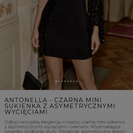
ANTONELLA - CZARNA MINI
SUKIENKA Z ASYMETRYCZNYMI
WYCIĘCIAMI
Odkryj niezwykłą elegancję w naszej czarnej mini sukience
z asymetrycznymi wycięciami i cekinami. Wysmuklająca
sylwetkę, podkreśla atuty. Elegancki, asymetryczny dekolt i