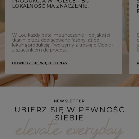
PRODUKCJA W POLSCE – BO
LOKALNOŚĆ MA ZNACZENIE.
W Lou każdy detal ma znaczenie – od jakości
tkanin, przez dopracowane fasony, aż po
e
lokalną produkcję. Tworzymy z troską o Ciebie i
j
z szacunkiem do procesu.
C
DOWIEDZ SIĘ WIĘCEJ O NAS
NEWSLETTER
UBIERZ SIĘ W PEWNOŚĆ
SIEBIE