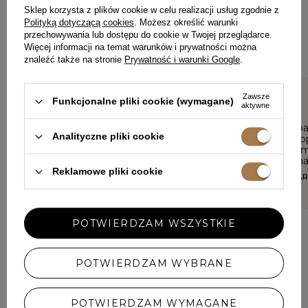
Sklep korzysta z plików cookie w celu realizacji usług zgodnie z
Każda opinia pomaga innym klientkom w wyborze.
Polityką dotyczącą cookies
. Możesz określić warunki
Jeśli nosiłaś ten model, podziel się swoimi wrażeniami – liczy
przechowywania lub dostępu do cookie w Twojej przeglądarce.
się każdy detal.
Więcej informacji na temat warunków i prywatności można
znaleźć także na stronie
Prywatność i warunki Google
.
Zawsze
Funkcjonalne pliki cookie (wymagane)
aktywne
5/5
5/5
Sukienka bardzo ładna i
Sukienka ba
Analityczne pliki cookie
wygodna. Dobrze przylega do
gatunek,do
ciała, cekiny nie ocierają.
detal,jeste
Polecam
zadowolona
Reklamowe pliki cookie
EDYTA, LASZKI
EWELINA, J
POTWIERDZAM WSZYSTKIE
POTWIERDZAM WYBRANE
DODAJ SWOJĄ OPINIĘ
POTWIERDZAM WYMAGANE