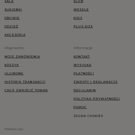
SALE
ŚLUB
SUKIENKI
WESELE
OBUWIE
KIDS
ODZIEŻ
PLUS SIZE
AKCESORIA
Moje konto
Informacje
MOJE ZAMÓWIENIA
KONTAKT
KOSZYK
WYSYŁKA
ULUBIONE
PŁATNOŚCI
HISTORIA TRANSAKCJI
ZWROTY I REKLAMACJE
CHCĘ ZWRÓCIĆ TOWAR
REGULAMIN
POLITYKA PRYWATNOŚCI
POMOC
ZGODA COOKIES
Marka Lou