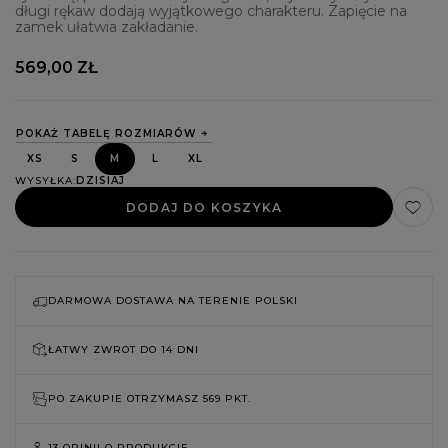
długi rękaw dodają wyjątkowego charakteru. Zapięcie na
zamek ułatwia zakładanie.
569,00 ZŁ
POKAŻ TABELĘ ROZMIARÓW
XS
S
M
L
XL
WYSYŁKA
DZISIAJ
DODAJ DO KOSZYKA
DARMOWA DOSTAWA NA TERENIE POLSKI
ŁATWY ZWROT DO
14 DNI
PO ZAKUPIE OTRZYMASZ
569 PKT.
13 OPINII O PRODUKCIE