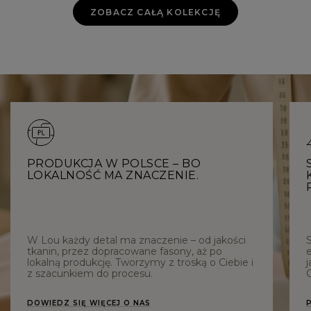
ZOBACZ CAŁĄ KOLEKCJĘ
PRODUKCJA W POLSCE – BO
LOKALNOŚĆ MA ZNACZENIE.
W Lou każdy detal ma znaczenie – od jakości
tkanin, przez dopracowane fasony, aż po
e
lokalną produkcję. Tworzymy z troską o Ciebie i
j
z szacunkiem do procesu.
C
DOWIEDZ SIĘ WIĘCEJ O NAS