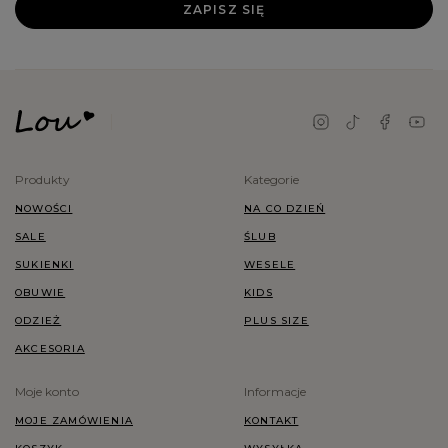
ZAPISZ SIĘ
Produkty
Kategorie
NOWOŚCI
NA CO DZIEŃ
SALE
ŚLUB
SUKIENKI
WESELE
OBUWIE
KIDS
ODZIEŻ
PLUS SIZE
AKCESORIA
Moje konto
Informacje
MOJE ZAMÓWIENIA
KONTAKT