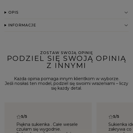
OPIS
INFORMACJE
ZOSTAW SWOJĄ OPINIĘ
PODZIEL SIĘ SWOJĄ OPINIĄ
Z INNYMI
Każda opinia pomaga innym klientkom w wyborze.
Jeśli nosiłaś ten model, podziel się swoimi wrażeniami – liczy
się każdy detal.
5/5
5/5
Piękna sukienka . Całe wesele
Sukienka ide
czułam się wygodnie.
zakrywa co t