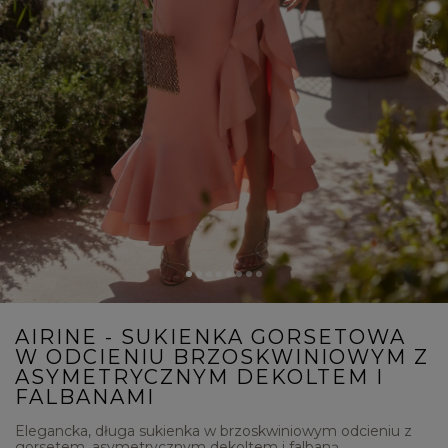
AIRINE - SUKIENKA GORSETOWA
W ODCIENIU BRZOSKWINIOWYM Z
ASYMETRYCZNYM DEKOLTEM I
FALBANAMI
Elegancka, długa sukienka w brzoskwiniowym odcieniu z
gorsetem, asymetrycznym dekoltem i falbaną.