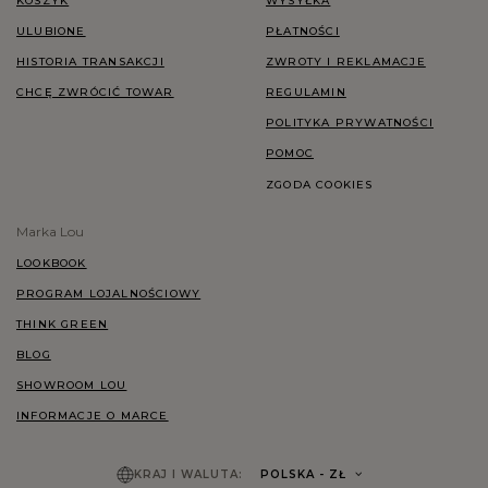
KOSZYK
WYSYŁKA
ULUBIONE
PŁATNOŚCI
HISTORIA TRANSAKCJI
ZWROTY I REKLAMACJE
CHCĘ ZWRÓCIĆ TOWAR
REGULAMIN
POLITYKA PRYWATNOŚCI
POMOC
ZGODA COOKIES
Marka Lou
LOOKBOOK
PROGRAM LOJALNOŚCIOWY
THINK GREEN
BLOG
SHOWROOM LOU
INFORMACJE O MARCE
KRAJ I WALUTA:
POLSKA
- ZŁ