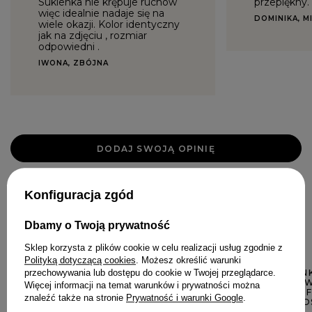
Sukienka nie krępuje ruchów
przepiękny.
więc idealnie nadaje się na
DOMINIKA, M
wiele okazji. Kolor identyczny
jak na zdjęciu , rozmiar
odpowiedni .
IWONA, ZBÓJNA
DODAJ SWOJĄ OPINIĘ
Konfiguracja zgód
W PODOBNYM KOLORZE
Dbamy o Twoją prywatność
Sklep korzysta z plików cookie w celu realizacji usług zgodnie z
Polityką dotyczącą cookies
. Możesz określić warunki
przechowywania lub dostępu do cookie w Twojej przeglądarce.
FLARE - SUKIEN
BRZOSKWINIOWY
Więcej informacji na temat warunków i prywatności można
DEKOLTEM, BUF
znaleźć także na stronie
Prywatność i warunki Google
.
ODPINANĄ BRO