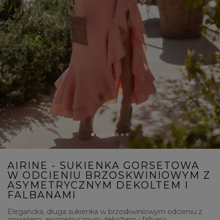
AIRINE - SUKIENKA GORSETOWA
W ODCIENIU BRZOSKWINIOWYM Z
ASYMETRYCZNYM DEKOLTEM I
FALBANAMI
Elegancka, długa sukienka w brzoskwiniowym odcieniu z
gorsetem, asymetrycznym dekoltem i falbaną.