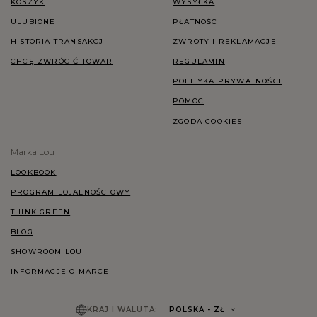
KOSZYK
WYSYŁKA
ULUBIONE
PŁATNOŚCI
HISTORIA TRANSAKCJI
ZWROTY I REKLAMACJE
CHCĘ ZWRÓCIĆ TOWAR
REGULAMIN
POLITYKA PRYWATNOŚCI
POMOC
ZGODA COOKIES
Marka Lou
LOOKBOOK
PROGRAM LOJALNOŚCIOWY
THINK GREEN
BLOG
SHOWROOM LOU
INFORMACJE O MARCE
KRAJ I WALUTA:
POLSKA
- ZŁ