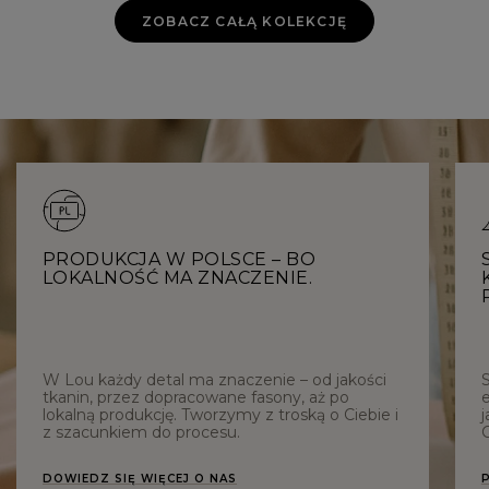
ZOBACZ CAŁĄ KOLEKCJĘ
PRODUKCJA W POLSCE – BO
LOKALNOŚĆ MA ZNACZENIE.
W Lou każdy detal ma znaczenie – od jakości
tkanin, przez dopracowane fasony, aż po
e
lokalną produkcję. Tworzymy z troską o Ciebie i
j
z szacunkiem do procesu.
C
DOWIEDZ SIĘ WIĘCEJ O NAS