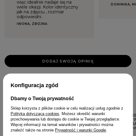
więc idealnie nadaje się na
DOMINIKA, M
wiele okazji. Kolor identyczny
jak na zdjęciu , rozmiar
odpowiedni .
IWONA, ZBÓJNA
DODAJ SWOJĄ OPINIĘ
Konfiguracja zgód
W PODOBNYM KOLORZE
Dbamy o Twoją prywatność
Sklep korzysta z plików cookie w celu realizacji usług zgodnie z
Polityką dotyczącą cookies
. Możesz określić warunki
ESSENCE - SUK
przechowywania lub dostępu do cookie w Twojej przeglądarce.
POMARAŃCZOW
SERCE, ODPINA
Więcej informacji na temat warunków i prywatności można
REGULOWANYMI
znaleźć także na stronie
Prywatność i warunki Google
.
529,00 ZŁ