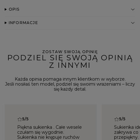
OPIS
INFORMACJE
ZOSTAW SWOJĄ OPINIĘ
PODZIEL SIĘ SWOJĄ OPINIĄ
Z INNYMI
Każda opinia pomaga innym klientkom w wyborze.
Jeśli nosiłaś ten model, podziel się swoimi wrażeniami – liczy
się każdy detal.
5/5
5/5
Piękna sukienka . Całe wesele
Sukienka ide
czułam się wygodnie.
zakrywa co t
Sukienka nie krępuje ruchów
przepiękny.