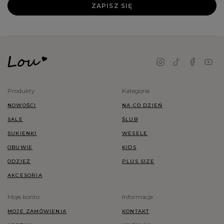
ZAPISZ SIĘ
Produkty
Kategorie
NOWOŚCI
NA CO DZIEŃ
SALE
ŚLUB
SUKIENKI
WESELE
OBUWIE
KIDS
ODZIEŻ
PLUS SIZE
AKCESORIA
Moje konto
Informacje
MOJE ZAMÓWIENIA
KONTAKT