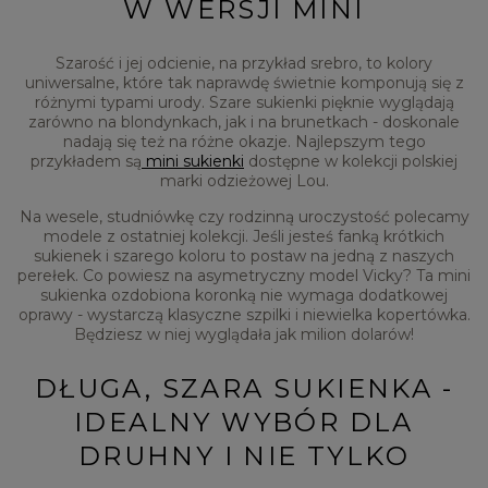
W WERSJI MINI
Szarość i jej odcienie, na przykład srebro, to kolory
uniwersalne, które tak naprawdę świetnie komponują się z
różnymi typami urody. Szare sukienki pięknie wyglądają
zarówno na blondynkach, jak i na brunetkach - doskonale
nadają się też na różne okazje. Najlepszym tego
przykładem są
mini sukienki
dostępne w kolekcji polskiej
marki odzieżowej Lou.
Na wesele, studniówkę czy rodzinną uroczystość polecamy
modele z ostatniej kolekcji. Jeśli jesteś fanką krótkich
sukienek i szarego koloru to postaw na jedną z naszych
perełek. Co powiesz na asymetryczny model Vicky? Ta mini
sukienka ozdobiona koronką nie wymaga dodatkowej
oprawy - wystarczą klasyczne szpilki i niewielka kopertówka.
Będziesz w niej wyglądała jak milion dolarów!
DŁUGA, SZARA SUKIENKA -
IDEALNY WYBÓR DLA
DRUHNY I NIE TYLKO