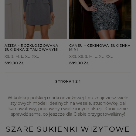
AZIZA - ROZKLOSZOWANA
CANSU - CEKINOWA SUKIENKA
SUKIENKA Z TALIOWANYMI
MINI
CIĘCIAMI
XS
S
M
L
XL
XXL
XXS
XS
S
M
L
XL
XXL
599,00 ZŁ
699,00 ZŁ
STRONA 1 Z 1
W kolekcji polskiej marki odzieżowej Lou znajdziesz wiele
stylowych modeli idealnych na wesele, studniówkę, bal
karnawałowy, poprawiny i wiele innych okazji. Koniecznie
sprawdź sama, co jeszcze dla Ciebie przygotowaliśmy!
SZARE SUKIENKI WIZYTOWE