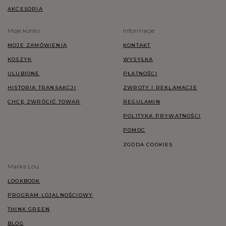
AKCESORIA
Moje konto
Informacje
MOJE ZAMÓWIENIA
KONTAKT
KOSZYK
WYSYŁKA
ULUBIONE
PŁATNOŚCI
HISTORIA TRANSAKCJI
ZWROTY I REKLAMACJE
CHCĘ ZWRÓCIĆ TOWAR
REGULAMIN
POLITYKA PRYWATNOŚCI
POMOC
ZGODA COOKIES
Marka Lou
LOOKBOOK
PROGRAM LOJALNOŚCIOWY
THINK GREEN
BLOG