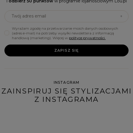
i
odbierz 50 punktów
w programie lojalnościowym Lou.pl
Twój adres email
Wyrażam zgodę na przetwarzanie moich danych osobowych
(adres e-mail) na potrzeby wysyłki newslettera z informacją
handlową (marketing). Więcej w
polityce prywatności.
ZAPISZ SIĘ
INSTAGRAM
ZAINSPIRUJ SIĘ STYLIZACJAMI
Z INSTAGRAMA