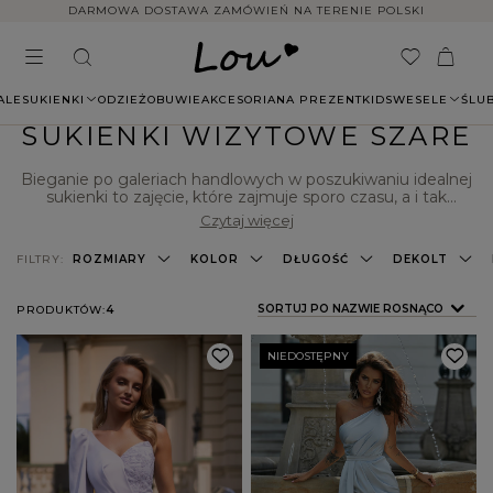
14 DNI NA ZWROT BEZ PODANIA PRZYCZYNY
ALE
SUKIENKI
ODZIEŻ
OBUWIE
AKCESORIA
NA PREZENT
KIDS
WESELE
ŚLU
SUKIENKI WIZYTOWE SZARE
Bieganie po galeriach handlowych w poszukiwaniu idealnej
sukienki to zajęcie, które zajmuje sporo czasu, a i tak
znalezienie idealnej kreacji na wielkie wyjście stwarza sporo
Czytaj więcej
problemów. A gdybyśmy tak powiedzieli Ci, że istnieje sklep
internetowy, który oferuje modne i pięknie skrojone
FILTRY:
ROZMIARY
KOLOR
DŁUGOŚĆ
DEKOLT
sukienki wizytowe
w wielu kolorach, wzorach, fasonach i
rozmiarach?
ZMIEŃ SORTOWANIE
SORTUJ PO NAZWIE ROSNĄCO
PRODUKTÓW:
4
NIEDOSTĘPNY