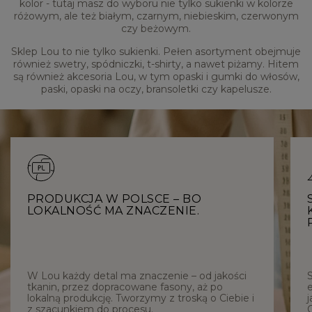
kolor - tutaj masz do wyboru nie tylko sukienki w kolorze
różowym, ale też białym, czarnym, niebieskim, czerwonym
czy beżowym.
Sklep Lou to nie tylko sukienki. Pełen asortyment obejmuje
również swetry, spódniczki, t-shirty, a nawet piżamy. Hitem
są również akcesoria Lou, w tym opaski i gumki do włosów,
paski, opaski na oczy, bransoletki czy kapelusze.
PRODUKCJA W POLSCE – BO
LOKALNOŚĆ MA ZNACZENIE.
W Lou każdy detal ma znaczenie – od jakości
tkanin, przez dopracowane fasony, aż po
e
lokalną produkcję. Tworzymy z troską o Ciebie i
j
z szacunkiem do procesu.
C