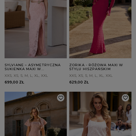
SYLVIANE – ASYMETRYCZNA
ZORIKA - RÓŻOWA MAXI W
SUKIENKA MAXI W
STYLU HISZPAŃSKIM
ŁOSOSIOWYM ODCIENIU
XXS
XS
S
M
L
XL
XXL
XXS
XS
S
M
L
XL
XXL
699,00 ZŁ
629,00 ZŁ