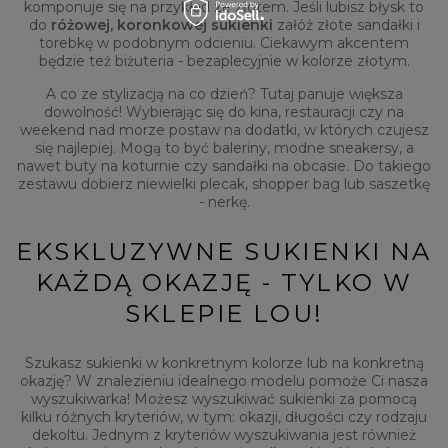
komponuje się na przykład ze złotem. Jeśli lubisz błysk to
do
różowej, koronkowej sukienki
załóż złote sandałki i
torebkę w podobnym odcieniu. Ciekawym akcentem
będzie też biżuteria - bezaplecyjnie w kolorze złotym.
A co ze stylizacją na co dzień? Tutaj panuje większa
dowolność! Wybierając się do kina, restauracji czy na
weekend nad morze postaw na dodatki, w których czujesz
się najlepiej. Mogą to być baleriny, modne sneakersy, a
nawet buty na koturnie czy sandałki na obcasie. Do takiego
zestawu dobierz niewielki plecak, shopper bag lub saszetkę
- nerkę.
EKSKLUZYWNE SUKIENKI NA
KAŻDĄ OKAZJĘ - TYLKO W
SKLEPIE LOU!
Szukasz sukienki w konkretnym kolorze lub na konkretną
okazję? W znalezieniu idealnego modelu pomoże Ci nasza
wyszukiwarka! Możesz wyszukiwać sukienki za pomocą
kilku różnych kryteriów, w tym: okazji, długości czy rodzaju
dekoltu. Jednym z kryteriów wyszukiwania jest również