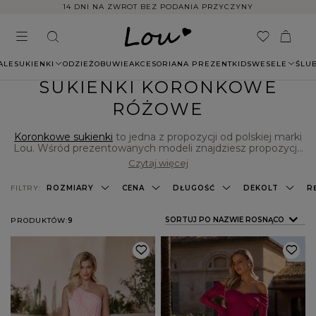
14 DNI NA ZWROT BEZ PODANIA PRZYCZYNY
ALE
SUKIENKI
ODZIEŻ
OBUWIE
AKCESORIA
NA PREZENT
KIDS
WESELE
ŚLU
SUKIENKI KORONKOWE
RÓŻOWE
Koronkowe sukienki
to jedna z propozycji od polskiej marki
Lou. Wśród prezentowanych modeli znajdziesz propozycje
w wersji mini, midi i maxi oraz modne komplety składające
Czytaj więcej
się z topu i spódnicy. Szeroki wybór fasonów, kolorów i
wzorów sprawia, że w sklepie Lou każdy znajdzie coś dla
FILTRY:
ROZMIARY
CENA
DŁUGOŚĆ
DEKOLT
R
siebie - mamy coś dla fanek ponadczasowej klasyki i
modowych trendsetterek, które na najnowszych trendach
znają się jak nikt inny. Koniecznie sprawdź sama, co jeszcze
ZMIEŃ SORTOWANIE
SORTUJ PO NAZWIE ROSNĄCO
PRODUKTÓW:
9
dla Ciebie przygotowaliśmy!