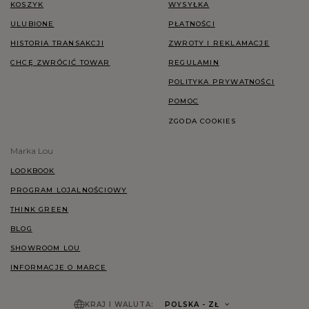
KOSZYK
WYSYŁKA
ULUBIONE
PŁATNOŚCI
HISTORIA TRANSAKCJI
ZWROTY I REKLAMACJE
CHCĘ ZWRÓCIĆ TOWAR
REGULAMIN
POLITYKA PRYWATNOŚCI
POMOC
ZGODA COOKIES
Marka Lou
LOOKBOOK
PROGRAM LOJALNOŚCIOWY
THINK GREEN
BLOG
SHOWROOM LOU
INFORMACJE O MARCE
KRAJ I WALUTA:
POLSKA
- ZŁ