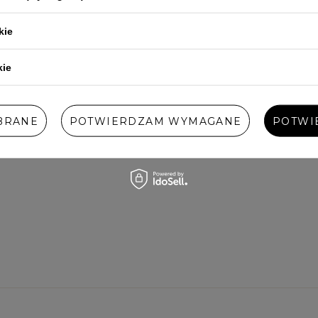
kie
kie
BRANE
POTWIERDZAM WYMAGANE
POTWI