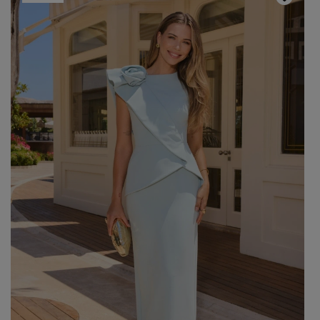
Popularne kategorie
NOWOŚCI
NA WESELE
BESTSELLERY
ZOBACZ WSZ
Okazja
KARNAWAŁOWE
Sez
IMPREZOWE
WIZYTOWE
WESELE
LE
ELEGANCKIE
ŚLUB
WI
CASUALOWE
CHRZEST
JE
KOKTAJLOWE
NA CO DZIEŃ
ZI
KORONKOWE
RANDKA
DOPASOWANE
ŚWIĘTA
Fas
ROZKLOSZOWANE