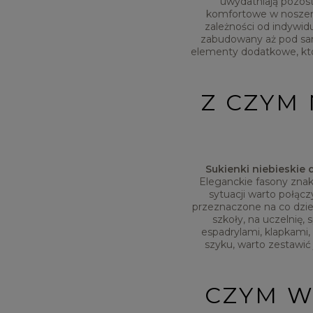
uwydatniają pozost
komfortowe w noszeni
zależności od indywid
zabudowany aż pod sam
elementy dodatkowe, któ
Z CZYM
Sukienki niebieski
Eleganckie fasony znak
sytuacji warto połącz
przeznaczone na co dzie
szkoły, na uczelnię,
espadrylami, klapkami
szyku, warto zestawić
CZYM W