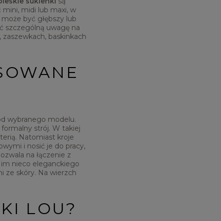
bieskie sukienki
są
ini, midi lub maxi, w
y może być głębszy lub
ić szczególną uwagę na
, zaszewkach, baskinkach
ASOWANE
 od wybranego modelu.
ormalny strój. W takiej
terią. Natomiast kroje
ymi i nosić je do pracy,
pozwala na łączenie z
 im nieco eleganckiego
i ze skóry. Na wierzch
KI LOU?