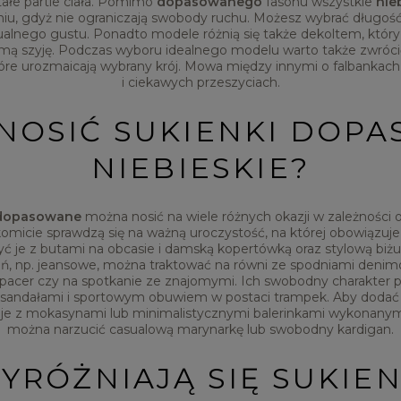
ałe partie ciała. Pomimo
dopasowanego
fasonu wszystkie
nie
u, gdyż nie ograniczają swobody ruchu. Możesz wybrać długość m
ualnego gustu. Ponadto modele różnią się także dekoltem, któr
ą szyję. Podczas wyboru idealnego modelu warto także zwróc
re urozmaicają wybrany krój. Mowa między innymi o falbankach
i ciekawych przeszyciach.
 NOSIĆ SUKIENKI DOP
NIEBIESKIE?
e dopasowane
można nosić na wiele różnych okazji w zależności
omicie sprawdzą się na ważną uroczystość, na której obowiązuje f
yć je z butami na obcasie i damską kopertówką oraz stylową biżu
ń, np. jeansowe, można traktować na równi ze spodniami denimow
 spacer czy na spotkanie ze znajomymi. Ich swobodny charakter 
, sandałami i sportowym obuwiem w postaci trampek. Aby dodać
 je z mokasynami lub minimalistycznymi balerinkami wykonanym
można narzucić casualową marynarkę lub swobodny kardigan.
YRÓŻNIAJĄ SIĘ SUKIEN