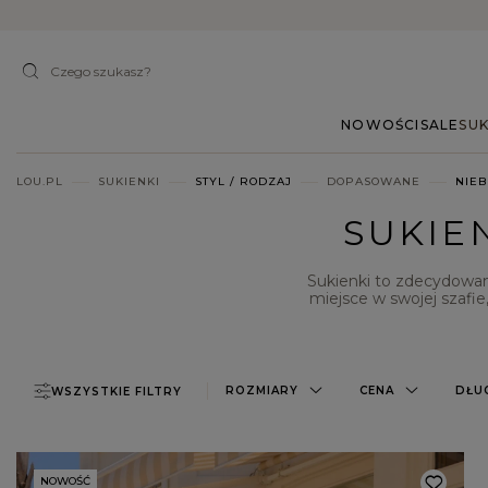
NOWOŚCI
SALE
SUK
LOU.PL
SUKIENKI
STYL / RODZAJ
DOPASOWANE
NIEB
SUKIE
Sukienki to zdecydowan
miejsce w swojej szafie
odpowiednim obuwiem i
niebieskie
, które ideal
noszenia. Zapraszamy
ROZMIARY
CENA
DŁU
WSZYSTKIE FILTRY
NOWOŚĆ