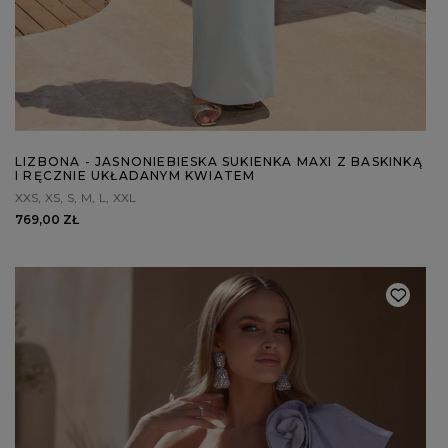
WALENTYNKI
ASYMETRYCZNE
STUDNIÓWKA
BIZNESOWE
MI
SYLWESTER
BOHO
MI
KOMUNIA
JEANSOWE
MA
DZIANINOWE
Styl / Rodzaj
Z CEKINAMI
Ręk
DLA KOBIET W CIĄŻY
WIECZOROWE
ZOBACZ WSZYSTKIE
ODKRYJ NOWOŚCI
LIZBONA - JASNONIEBIESKA SUKIENKA MAXI Z BASKINKĄ
I RĘCZNIE UKŁADANYM KWIATEM
XXS
XS
S
M
L
XXL
769,00 ZŁ