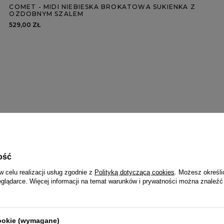
COMET - MIDI NIEBIESKA BROKATOWA SUKIENKA Z
OZDOBNYM SZALEM
529,00 ZŁ
ość
w celu realizacji usług zgodnie z
Polityką dotyczącą cookies
. Możesz określi
eglądarce. Więcej informacji na temat warunków i prywatności można znaleźć
cookie (wymagane)