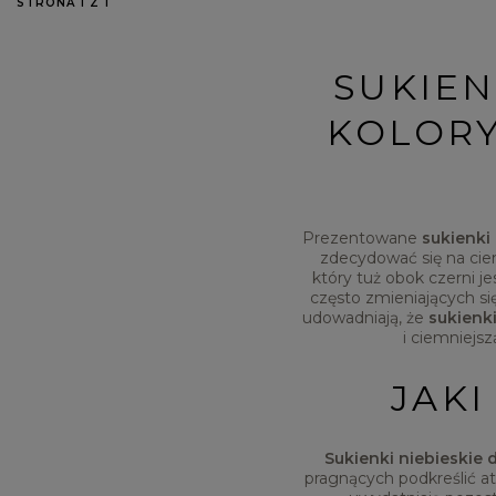
STRONA 1 Z 1
SUKIEN
KOLORY
Prezentowane
sukienki
zdecydować się na ciemn
który tuż obok czerni 
często zmieniających się
udowadniają, że
sukienk
i ciemniejsz
JAKI
Sukienki niebieski
pragnących podkreślić atu