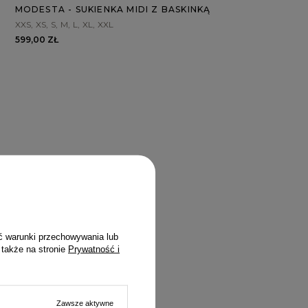
MODESTA - SUKIENKA MIDI Z BASKINKĄ
XXS
XS
S
M
L
XL
XXL
599,00 ZŁ
ć warunki przechowywania lub
 także na stronie
Prywatność i
Zawsze aktywne