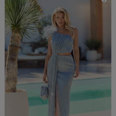
YSTKIE
on / Tkanina
Z DŁUGIM RĘKAWEM
Kolor
Z KRÓTKIM RĘKAWEM
NA RAMIĄCZKACH
TNIE
CZERWON
BEZ RAMIĄCZEK
OSENNE
CZARNE
SIENNE
BEŻOWE
MOWE
BIAŁE
Dekolt
NIEBIESKIE
ZIELONE
on / Długość
BEZ DEKOLTU