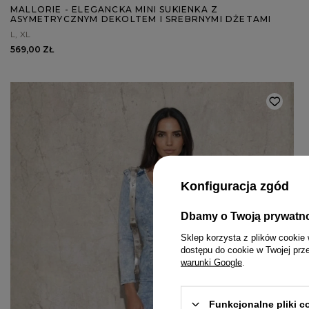
MALLORIE - ELEGANCKA MINI SUKIENKA Z
ASYMETRYCZNYM DEKOLTEM I SREBRNYMI DŻETAMI
L
XL
569,00 ZŁ
Konfiguracja zgód
Dbamy o Twoją prywatn
KOMPLETY
PASKI
MINI
Sklep korzysta z plików cookie 
dostępu do cookie w Twojej prz
KOMBINEZONY
BIŻUTERIA
MIDI
warunki Google
.
T-SHIRTY
GUMKI DO WŁOSÓW
MAXI
Funkcjonalne pliki 