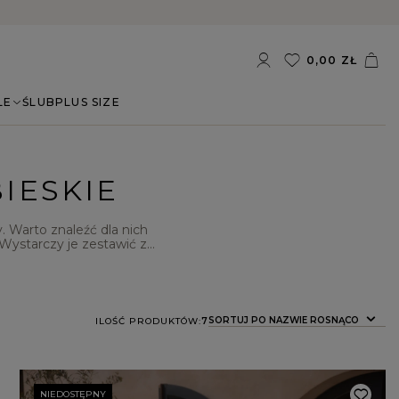
0,00 ZŁ
LE
ŚLUB
PLUS SIZE
IESKIE
 Warto znaleźć dla nich
 Wystarczy je zestawić z
ą
sukienki dopasowane
tylowym designem i wygodą
órych każda kobieta z
SORTUJ PO NAZWIE ROSNĄCO
ILOŚĆ PRODUKTÓW:
7
NIEDOSTĘPNY