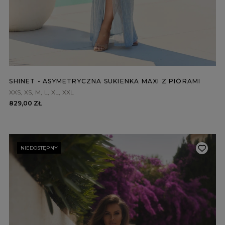
BRĄZOWE
NA PLECACH
RÓŻOWE
KWADRATOWY
NI
SZARE
KOPERTOWY
DI
ŻÓŁTE
KARO
XI
PRINTY
ASYMETRYCZNY
KREMOWE
CARMEN
aw / Ramiączka
SHINET - ASYMETRYCZNA SUKIENKA MAXI Z PIÓRAMI
XXS
XS
M
L
XL
XXL
829,00 ZŁ
NIEDOSTĘPNY