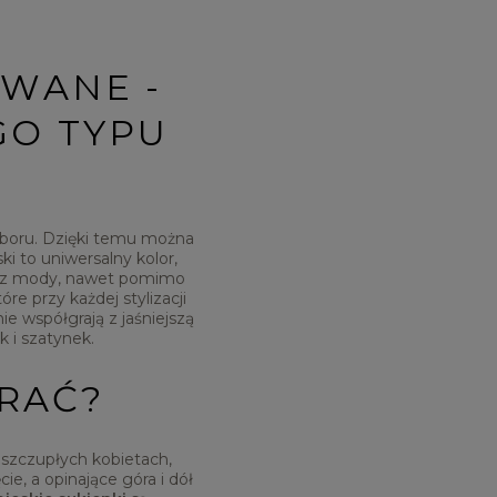
OWANE -
GO TYPU
yboru. Dzięki temu można
ki to uniwersalny kolor,
ie z mody, nawet pomimo
re przy każdej stylizacji
e współgrają z jaśniejszą
k i szatynek.
BRAĆ?
a szczupłych kobietach,
ie, a opinające góra i dół