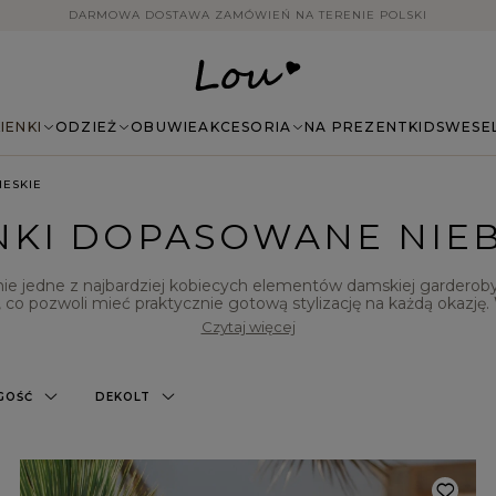
14 DNI NA ZWROT BEZ PODANIA PRZYCZYNY
IENKI
ODZIEŻ
OBUWIE
AKCESORIA
NA PREZENT
KIDS
WESE
IESKIE
NKI DOPASOWANE NIEB
ie jedne z najbardziej kobiecych elementów damskiej garderoby.
, co pozwoli mieć praktycznie gotową stylizację na każdą okazję.
 ciekawymi dodatkami. W prezentowanej kategorii dostępne s
Czytaj więcej
nie podkreślają atuty damskiej sylwetki, a także wyróżniają się s
 do zapoznania się z całą kolekcją oferowanych modeli, wśród kt
pewnością znajdzie idealną propozycję dla siebie.
GOŚĆ
DEKOLT