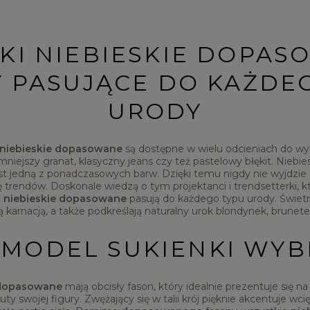
KI NIEBIESKIE DOPAS
 PASUJĄCE DO KAŻDE
URODY
 niebieskie dopasowane
są dostępne w wielu odcieniach do w
iejszy granat, klasyczny jeans czy też pastelowy błękit. Niebies
jest jedną z ponadczasowych barw. Dzięki temu nigdy nie wyjdz
 trendów. Doskonale wiedzą o tym projektanci i trendsetterki, któ
i niebieskie dopasowane
pasują do każdego typu urody. Świetni
ą karnacją, a także podkreślają naturalny urok blondynek, brunete
 MODEL SUKIENKI WY
e dopasowane
mają obcisły fason, który idealnie prezentuje się n
ty swojej figury. Zwężający się w talii krój pięknie akcentuje wcięc