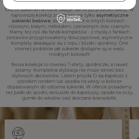
Lou to sukienki na różne okazje, ale to już przecież wiesz. W
najnowszej kolekcji znajdziesz nie tylko
asymetryczne
sukienki beżowe
, ale też modele w innych kolorach -
różowym, białym, niebieskim, czerwonym oraz czarnym.
Mamy też coś dla fanek kompletów - z myślą o fankach
zestawów przygotowaliśmy dwuczęściowe, asymetryczne
komplety składające się z topu / bluzki i spódnicy. One
również podobnie jak sukienki dostępne są w wielu
modnych kolorach!
Nowa kolekcja to również T-shirty, spódniczki, a nawet
piżamy. Kompletna stylizacja nie może istnieć bez
stylowych akcesoriów. Latem przyda Ci się kapelusz z
szerokim rondem lub opaska na włosy w kolorze
dopasowanym do odcienia sukienki. W ofercie posiadamy
też paski do spodni, łańcuszki do kapeluszy, opaski na oczy,
gumki do włosów oraz skórzane bransoletki.