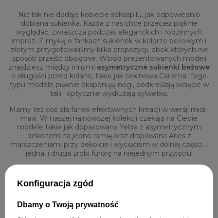
Nic tak nie dodaje kobiecie seksapilu, jak odpowiednio
dobrana sukienka. Każda z nas chce przecież pięknie
wyglądać, zwłaszcza podczas eleganckich i rodzinnych
imprez. Z myślą o fankach sukienek w kolorze beżowym i
złotym przygotowaliśmy kilka propozycji, obok których nie
sposób przejść obojętnie. Wśród prezentowanych modeli
znajdziesz między innymi
asymetryczne sukienki beżowe
o długości przed kolano, takie jak cekinowa Carisma. Tego
typu modele pięknie eksponują nogi, podkreślają wcięcie w
talii i optycznie wydłużają sylwetkę.
Mamy też coś dla fanek efektownych kreacji w wersji midi i
maxi. W naszej najnowszej kolekcji czekają na Ciebie
modele takie jak dopasowana Yelda z asymetrycznym
dekoltem na jedno ramię oraz drapowana Aries z
marszczeniami przy dekolcie i wycięciem w dolnej części. I
jedna, i druga zrobi furorę na niejednym przyjęciu!
ASYMETRYCZNE SUKIENKI
Konfiguracja zgód
BEŻOWE - JAK NOSIĆ?
Dbamy o Twoją prywatność
Beż to kolor, który tak naprawdę doskonale pasuje nie tylko