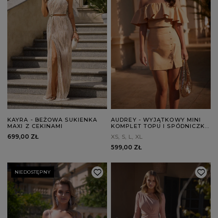
KAYRA - BEŻOWA SUKIENKA
AUDREY - WYJĄTKOWY MINI
MAXI Z CEKINAMI
KOMPLET TOPU I SPÓDNICZKI
NA KAŻDĄ OKAZJĘ
699,00 ZŁ
XS
S
L
XL
599,00 ZŁ
NIEDOSTĘPNY