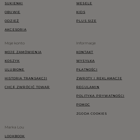
SUKIENKI
WESELE
OBUWIE
KIDS
ODZIEŻ
PLUS SIZE
AKCESORIA
Moje konto
Informacje
MOJE ZAMÓWIENIA
KONTAKT
KOSZYK
WYSYŁKA
ULUBIONE
PŁATNOŚCI
HISTORIA TRANSAKCJI
ZWROTY I REKLAMACJE
CHCĘ ZWRÓCIĆ TOWAR
REGULAMIN
POLITYKA PRYWATNOŚCI
POMOC
ZGODA COOKIES
Marka Lou
LOOKBOOK