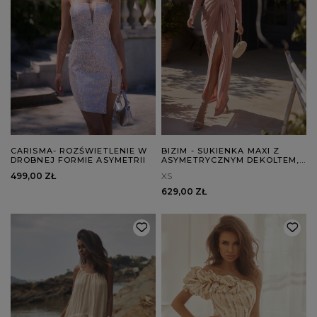
CARISMA- ROZŚWIETLENIE W
BIZIM - SUKIENKA MAXI Z
DROBNEJ FORMIE ASYMETRII
ASYMETRYCZNYM DEKOLTEM,
DRAPOWANIAMI I
499,00 ZŁ
XS
ELEGANCKIM ROZPORKIEM
629,00 ZŁ