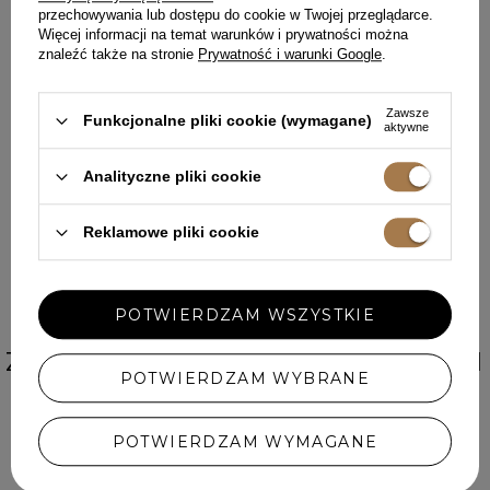
Zapisz się do darmowego newslettera
przechowywania lub dostępu do cookie w Twojej przeglądarce.
i
odbierz 50 punktów
w programie lojalnościowym Lou.pl
Więcej informacji na temat warunków i prywatności można
znaleźć także na stronie
Prywatność i warunki Google
.
Twój adres email
Zawsze
Funkcjonalne pliki cookie (wymagane)
aktywne
Wyrażam zgodę na przetwarzanie moich danych osobowych
(adres e-mail) na potrzeby wysyłki newslettera z informacją
handlową (marketing). Więcej w
polityce prywatności.
Analityczne pliki cookie
ZAPISZ SIĘ
Reklamowe pliki cookie
POTWIERDZAM WSZYSTKIE
INSTAGRAM
ZAINSPIRUJ SIĘ STYLIZACJAMI
POTWIERDZAM WYBRANE
Z INSTAGRAMA
POTWIERDZAM WYMAGANE