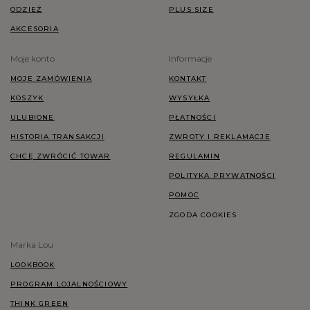
ODZIEŻ
PLUS SIZE
AKCESORIA
Moje konto
Informacje
MOJE ZAMÓWIENIA
KONTAKT
KOSZYK
WYSYŁKA
ULUBIONE
PŁATNOŚCI
HISTORIA TRANSAKCJI
ZWROTY I REKLAMACJE
CHCĘ ZWRÓCIĆ TOWAR
REGULAMIN
POLITYKA PRYWATNOŚCI
POMOC
ZGODA COOKIES
Marka Lou
LOOKBOOK
PROGRAM LOJALNOŚCIOWY
THINK GREEN