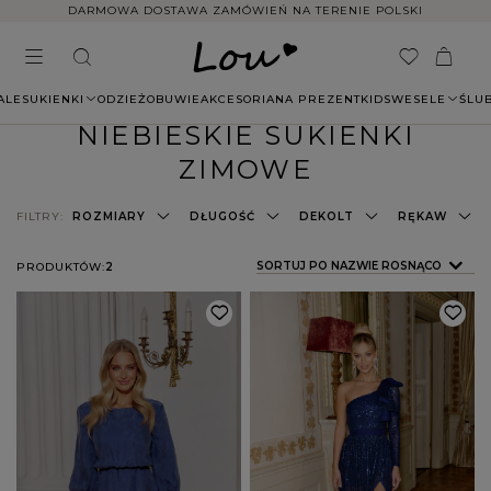
DARMOWA DOSTAWA ZAMÓWIEŃ NA TERENIE POLSKI
ALE
SUKIENKI
ODZIEŻ
OBUWIE
AKCESORIA
NA PREZENT
KIDS
WESELE
ŚLU
NIEBIESKIE SUKIENKI
ZIMOWE
FILTRY:
ROZMIARY
DŁUGOŚĆ
DEKOLT
RĘKAW
ZMIEŃ SORTOWANIE
SORTUJ PO NAZWIE ROSNĄCO
PRODUKTÓW:
2