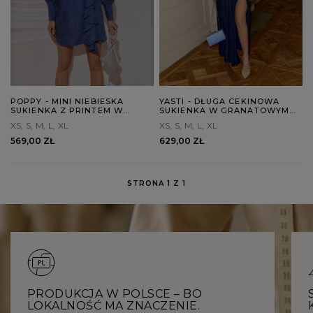
POPPY - MINI NIEBIESKA
YASTI - DŁUGA CEKINOWA
SUKIENKA Z PRINTEM W
SUKIENKA W GRANATOWYM
KWIATY
ODCIENIU
XS
S
M
L
XL
XS
S
M
L
XL
569,00 ZŁ
629,00 ZŁ
STRONA 1 Z 1
PRODUKCJA W POLSCE – BO
LOKALNOŚĆ MA ZNACZENIE.