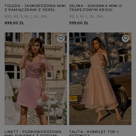
TOLEDA - JASNORÓŻOWA MINI
SELINA - SUKIENKA MINI O
Z RAMIĄCZKAMI Z PEREŁ
TRAPEZOWYM KROJU
XXS
XS
S
M
L
XL
XXL
XS
S
M
L
XL
XXL
699,00 ZŁ
599,00 ZŁ
LINETT - PUDROWORÓŻOWA
TALITA - KOMPLET TOP +
MINI SUKIENKA Z PIÓRAMI
SPÓDNICA