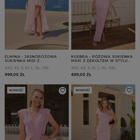
ELMINA - JASNORÓŻOWA
KUEBRA - RÓŻOWA SUKIENKA
SUKIENKA MIDI Z
MAXI Z DEKOLTEM W STYLU
ASYMETRYCZNYM DOŁEM
HISZPAŃSKIM
XXS
XS
S
M
L
XL
XXL
XXS
XS
S
M
L
XL
XXL
999,00 ZŁ
699,00 ZŁ
NOWOŚĆ
NOWOŚĆ