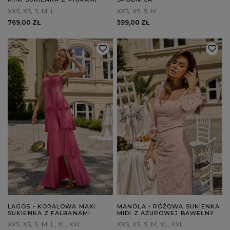
XXS
XS
S
M
L
XXS
XS
S
M
769,00 ZŁ
599,00 ZŁ
LAGOS - KORALOWA MAXI
MANOLA - RÓŻOWA SUKIENKA
SUKIENKA Z FALBANAMI
MIDI Z AŻUROWEJ BAWEŁNY
XXS
XS
S
M
L
XL
XXL
XXS
XS
S
M
XL
XXL