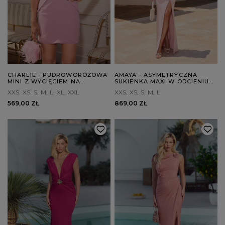
CHARLIE - PUDROWORÓŻOWA
AMAYA - ASYMETRYCZNA
MINI Z WYCIĘCIEM NA
SUKIENKA MAXI W ODCIENIU
PLECACH
BRUDNEGO RÓŻU
XXS
XS
S
M
L
XL
XXL
XXS
XS
S
M
L
569,00 ZŁ
869,00 ZŁ