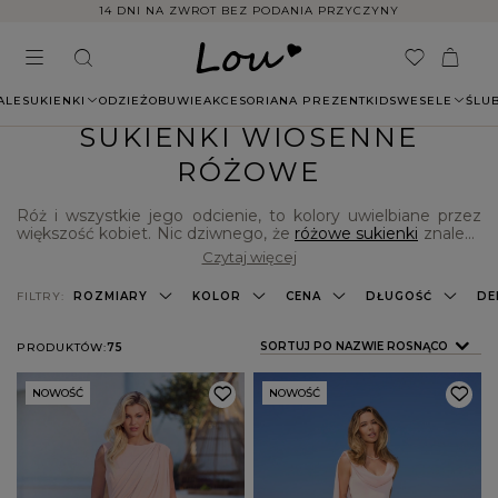
14 DNI NA ZWROT BEZ PODANIA PRZYCZYNY
ALE
SUKIENKI
ODZIEŻ
OBUWIE
AKCESORIA
NA PREZENT
KIDS
WESELE
ŚLU
SUKIENKI WIOSENNE
RÓŻOWE
Róż i wszystkie jego odcienie, to kolory uwielbiane przez
większość kobiet. Nic dziwnego, że
różowe sukienki
znaleźć
można także w kolekcji polskiej marki odzieżowej Lou!
Czytaj więcej
Pełen asortyment obejmuje modele casualowe,
eleganckie, koktajlowe, a nawet wieczorowe - każdy z nich
FILTRY:
ROZMIARY
KOLOR
CENA
DŁUGOŚĆ
DE
został wykonany z najwyższej jakości materiałów, które
perfekcyjnie dopasowują się do kobiecej sylwetki.
ZMIEŃ SORTOWANIE
SORTUJ PO NAZWIE ROSNĄCO
PRODUKTÓW:
75
NOWOŚĆ
NOWOŚĆ