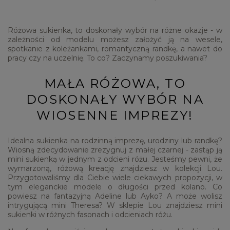
Różowa sukienka, to doskonały wybór na różne okazje - w
zależności od modelu możesz założyć ją na wesele,
spotkanie z koleżankami, romantyczną randkę, a nawet do
pracy czy na uczelnię. To co? Zaczynamy poszukiwania?
MAŁA RÓŻOWA, TO
DOSKONAŁY WYBÓR NA
WIOSENNE IMPREZY!
Idealna sukienka na rodzinną imprezę, urodziny lub randkę?
Wiosną zdecydowanie zrezygnuj z małej czarnej - zastąp ją
mini sukienką w jednym z odcieni różu. Jesteśmy pewni, że
wymarzoną, różową kreację znajdziesz w kolekcji Lou.
Przygotowaliśmy dla Ciebie wiele ciekawych propozycji, w
tym eleganckie modele o długości przed kolano. Co
powiesz na fantazyjną Adeline lub Ayko? A może wolisz
intrygującą mini Theresa? W sklepie Lou znajdziesz mini
sukienki w różnych fasonach i odcieniach różu.