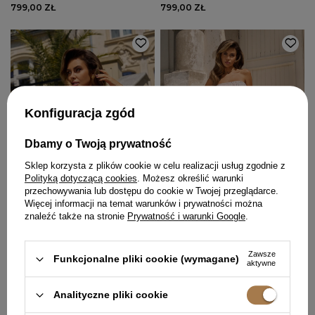
799,00 ZŁ
799,00 ZŁ
Konfiguracja zgód
Dbamy o Twoją prywatność
Sklep korzysta z plików cookie w celu realizacji usług zgodnie z
Polityką dotyczącą cookies
. Możesz określić warunki
przechowywania lub dostępu do cookie w Twojej przeglądarce.
Więcej informacji na temat warunków i prywatności można
znaleźć także na stronie
Prywatność i warunki Google
.
Zawsze
Funkcjonalne pliki cookie (wymagane)
FAUSTA - RÓŻOWA SUKIENKA
LORRAINE - KOMPLET TOP +
aktywne
GORSETOWA Z PIÓRAMI
SPÓDNICA
XXS
XS
S
M
L
XL
XXL
XXS
XS
S
M
L
XL
XXL
Analityczne pliki cookie
899,00 ZŁ
699,00 ZŁ