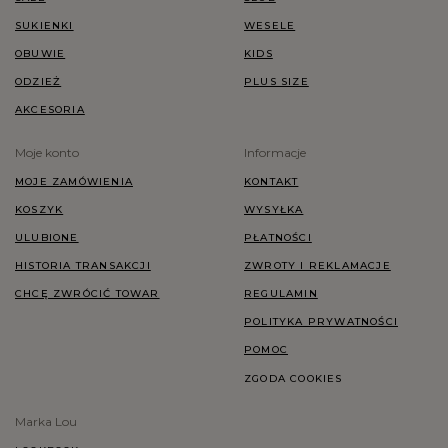
SUKIENKI
WESELE
OBUWIE
KIDS
ODZIEŻ
PLUS SIZE
AKCESORIA
Moje konto
Informacje
MOJE ZAMÓWIENIA
KONTAKT
KOSZYK
WYSYŁKA
ULUBIONE
PŁATNOŚCI
HISTORIA TRANSAKCJI
ZWROTY I REKLAMACJE
CHCĘ ZWRÓCIĆ TOWAR
REGULAMIN
POLITYKA PRYWATNOŚCI
POMOC
ZGODA COOKIES
Marka Lou