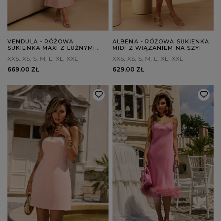
VENDULA - RÓŻOWA
ALBENA - RÓŻOWA SUKIENKA
SUKIENKA MAXI Z LUŹNYMI
MIDI Z WIĄZANIEM NA SZYI
RĘKAWAMI
XXS
XS
S
M
L
XL
XXL
XXS
XS
S
M
L
XL
XXL
669,00 ZŁ
629,00 ZŁ