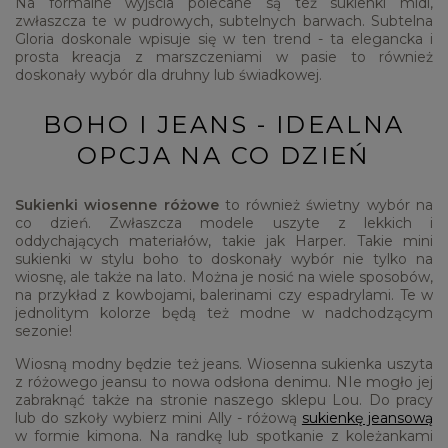
Na formalne wyjścia polecane są też sukienki midi,
zwłaszcza te w pudrowych, subtelnych barwach. Subtelna
Gloria doskonale wpisuje się w ten trend - ta elegancka i
prosta kreacja z marszczeniami w pasie to również
doskonały wybór dla druhny lub świadkowej.
BOHO I JEANS - IDEALNA
OPCJA NA CO DZIEŃ
Sukienki wiosenne różowe
to również świetny wybór na
co dzień. Zwłaszcza modele uszyte z lekkich i
oddychających materiałów, takie jak Harper. Takie mini
sukienki w stylu boho to doskonały wybór nie tylko na
wiosnę, ale także na lato. Można je nosić na wiele sposobów,
na przykład z kowbojami, balerinami czy espadrylami. Te w
jednolitym kolorze będą też modne w nadchodzącym
sezonie!
Wiosną modny będzie też jeans. Wiosenna sukienka uszyta
z różowego jeansu to nowa odsłona denimu. NIe mogło jej
zabraknąć także na stronie naszego sklepu Lou. Do pracy
lub do szkoły wybierz mini Ally - różową
sukienkę jeansową
w formie kimona. Na randkę lub spotkanie z koleżankami