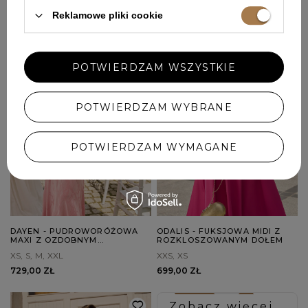
Reklamowe pliki cookie
POTWIERDZAM WSZYSTKIE
POTWIERDZAM WYBRANE
POTWIERDZAM WYMAGANE
DAYEN - PUDROWORÓŻOWA
ODALIS - FUKSJOWA MIDI Z
MAXI Z OZDOBNYM
ROZKLOSZOWANYM DOŁEM
CHOKEREM
XS
S
M
XXL
XXS
XS
729,00 ZŁ
699,00 ZŁ
Zobacz więcej...