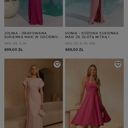
JOLINA - DRAPOWANA
HONIA - RÓŻOWA SUKIENKA
SUKIENKA MAXI W ODCIENIU
MAXI ZE ZŁOTĄ NITKĄ I
FUKSJI
KWIATAMI
XXS
XS
S
M
XXS
XS
S
M
XXL
699,00 ZŁ
669,00 ZŁ