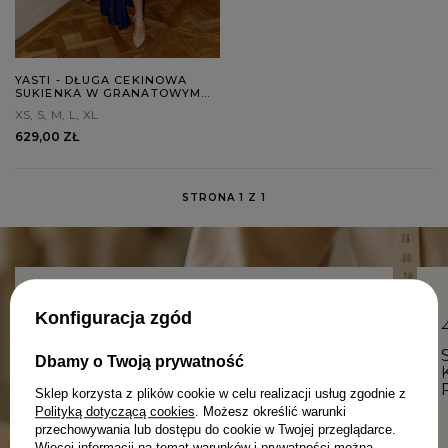
YASTI - DŁUGA CEKINOWA
SUKIENKA W GRANATOWYM
ODCIENIU
XS
S
M
L
XL
629,00 ZŁ
STRONA 1 Z 1
Konfiguracja zgód
PRODUKCJA W POLSCE – BO
Dbamy o Twoją prywatność
LOKALNOŚĆ MA ZNACZENIE.
Sklep korzysta z plików cookie w celu realizacji usług zgodnie z
Polityką dotyczącą cookies
. Możesz określić warunki
przechowywania lub dostępu do cookie w Twojej przeglądarce.
Więcej informacji na temat warunków i prywatności można