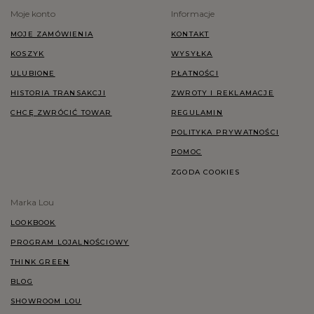
Moje konto
Informacje
MOJE ZAMÓWIENIA
KONTAKT
KOSZYK
WYSYŁKA
ULUBIONE
PŁATNOŚCI
HISTORIA TRANSAKCJI
ZWROTY I REKLAMACJE
CHCĘ ZWRÓCIĆ TOWAR
REGULAMIN
POLITYKA PRYWATNOŚCI
POMOC
ZGODA COOKIES
Marka Lou
LOOKBOOK
PROGRAM LOJALNOŚCIOWY
THINK GREEN
BLOG
SHOWROOM LOU