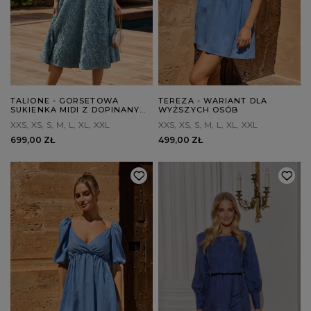
TALIONE - GORSETOWA
TEREZA - WARIANT DLA
SUKIENKA MIDI Z DOPINANYMI
WYŻSZYCH OSÓB
RAMIĄCZKAMI
XXS
XS
S
M
L
XL
XXL
XXS
XS
S
M
L
XL
XXL
699,00 ZŁ
499,00 ZŁ