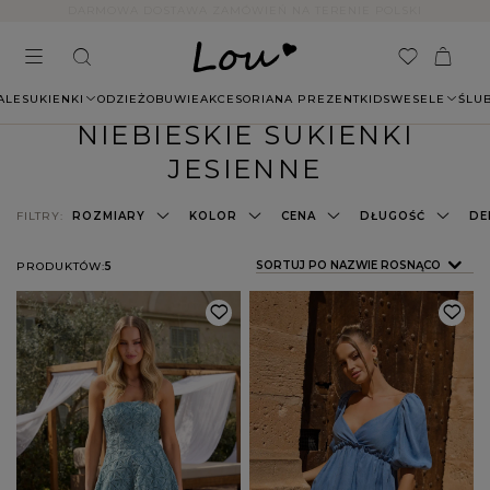
14 DNI NA ZWROT BEZ PODANIA PRZYCZYNY
ALE
SUKIENKI
ODZIEŻ
OBUWIE
AKCESORIA
NA PREZENT
KIDS
WESELE
ŚLU
NIEBIESKIE SUKIENKI
JESIENNE
FILTRY:
ROZMIARY
KOLOR
CENA
DŁUGOŚĆ
DE
ZMIEŃ SORTOWANIE
SORTUJ PO NAZWIE ROSNĄCO
PRODUKTÓW:
5