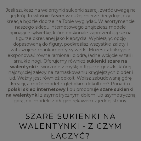
Jeśli szukasz na walentynki sukienki szarej, zwróć uwagę na
jej krój. To właśnie
fason
w dużej mierze decyduje, czy
kreacja będzie dobrze na Tobie wyglądać. W asortymencie
naszego sklepu internetowego znajdziesz modele
opinające sylwetkę, które doskonale zaprezentują się na
figurze określanej jako klepsydra. Wybierając opcję
dopasowaną do figury, podkreślisz wszystkie zalety i
zatuszujesz mankamenty sylwetki. Możesz atrakcyjnie
eksponować równe ramiona i biodra, ładne wcięcie w talii i
smukłe nogi. Oferujemy również
sukienki szare na
walentynki
stworzone z myślą o figurze gruszki, której
najczęściej zależy na zamaskowaniu krąglejszych bioder i
ud. Ważny jest również dekolt. Wolisz zabudowaną górę
kreacji, a może model z głębokim dekoltem? Ponadto
polski sklep internetowy
Lou proponuje
szare sukienki
na walentynki
z asymetrycznym dołem lub asymetryczną
górą, np. modele z długim rękawem z jednej strony.
SZARE SUKIENKI NA
WALENTYNKI - Z CZYM
ŁĄCZYĆ?