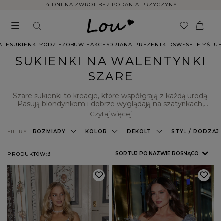
14 DNI NA ZWROT BEZ PODANIA PRZYCZYNY
ALE
SUKIENKI
ODZIEŻ
OBUWIE
AKCESORIA
NA PREZENT
KIDS
WESELE
ŚLU
SUKIENKI NA WALENTYNKI
SZARE
Szare sukienki to kreacje, które współgrają z każdą urodą.
Pasują blondynkom i dobrze wyglądają na szatynkach,
brunetkach i kobietach rudych. Ten kolor możesz
Czytaj więcej
wykorzystać w stylizacjach na wiele okazji. W polskim
sklepie internetowym Lou znajdziesz szare
sukienki na
FILTRY:
ROZMIARY
KOLOR
DEKOLT
STYL / RODZAJ
walentynki
. To modele, które są dostępne w różnych
wariantach, mają rozmaite fasony oraz długość w wersji
mini, midi lub maxi. Niektóre z nich błyszczą, a inne są
ZMIEŃ SORTOWANIE
SORTUJ PO NAZWIE ROSNĄCO
PRODUKTÓW:
3
ozdobione delikatnym haftem. Sprawdź, jakie
sukienki na
walentynki szare
dla Ciebie przygotowaliśmy, i wybierz
kreację na ten wyjątkowy dzień.