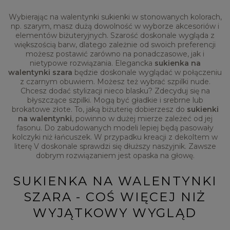
Wybierając na walentynki sukienki w stonowanych kolorach,
np. szarym, masz dużą dowolność w wyborze akcesoriów i
elementów biżuteryjnych. Szarość doskonale wygląda z
większością barw, dlatego zależnie od swoich preferencji
możesz postawić zarówno na ponadczasowe, jak i
nietypowe rozwiązania. Elegancka
sukienka na
walentynki szara
będzie doskonale wyglądać w połączeniu
z czarnym obuwiem. Możesz też wybrać szpilki nude.
Chcesz dodać stylizacji nieco blasku? Zdecyduj się na
błyszczące szpilki. Mogą być gładkie i srebrne lub
brokatowe złote. To, jaką biżuterię dobierzesz do
sukienki
na walentynki
, powinno w dużej mierze zależeć od jej
fasonu. Do zabudowanych modeli lepiej będą pasowały
kolczyki niż łańcuszek. W przypadku kreacji z dekoltem w
literę V doskonale sprawdzi się dłuższy naszyjnik. Zawsze
dobrym rozwiązaniem jest opaska na głowę.
SUKIENKA NA WALENTYNKI
SZARA - COŚ WIĘCEJ NIŻ
WYJĄTKOWY WYGLĄD