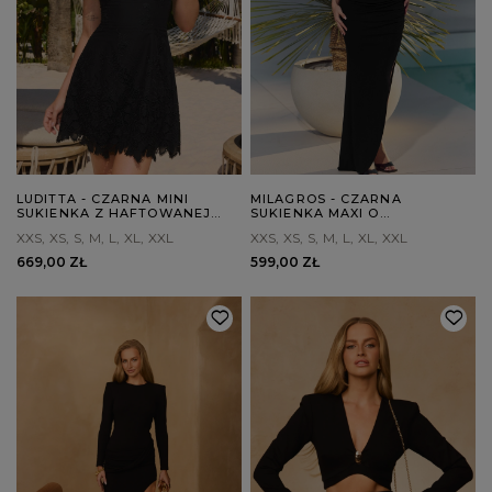
LUDITTA - CZARNA MINI
MILAGROS - CZARNA
SUKIENKA Z HAFTOWANEJ
SUKIENKA MAXI O
BAWEŁNY
ASYMETRYCZNYM KROJU
XXS
XS
S
M
L
XL
XXL
XXS
XS
S
M
L
XL
XXL
669,00 ZŁ
599,00 ZŁ