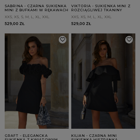
SABRINA - CZARNA SUKIENKA
VIKTORIA - SUKIENKA MINI Z
MINI Z BUFKAMI W RĘKAWACH
ROZCIĄGLIWEJ TKANINY
XXS
XS
S
M
L
XL
XXL
XXS
XS
M
L
XL
XXL
529,00 ZŁ
529,00 ZŁ
GRAFT - ELEGANCKA
KILIAN - CZARNA MINI
SUKIENKA Z KWIATOWYM
SUKIENKA HISZPANKA