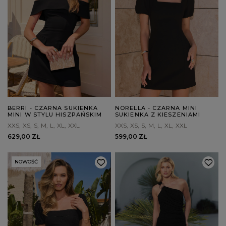
BERRI - CZARNA SUKIENKA
NORELLA - CZARNA MINI
MINI W STYLU HISZPAŃSKIM
SUKIENKA Z KIESZENIAMI
XXS
XS
S
M
L
XL
XXL
XXS
XS
S
M
L
XL
XXL
629,00 ZŁ
599,00 ZŁ
NOWOŚĆ