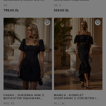
ZDOBIENIEM
XS
XS
S
799,00 ZŁ
529,00 ZŁ
FARAH - SUKIENKA MINI Z
BIANCA - KOMPLET
BUFIASTYMI RĘKAWAMI,
HISZPAŃSKI Z GORSETEM I
ASYMETRYCZNYM DOŁEM I
FALBANAMI: REGULOWANY
XXS
XS
M
L
XL
KWADRATOWYM DEKOLTEM,
TYŁ I ELEGANCKIE WIĄZANIE