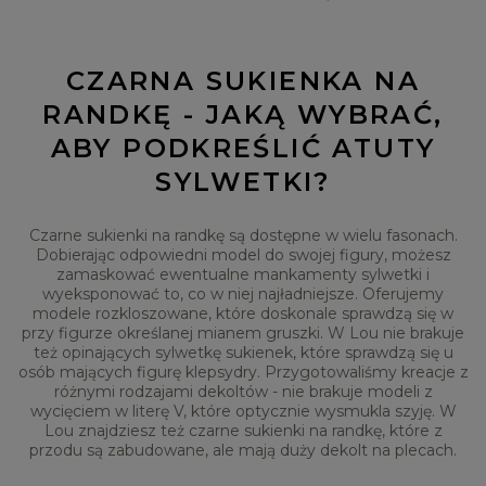
CZARNA SUKIENKA NA
RANDKĘ - JAKĄ WYBRAĆ,
ABY PODKREŚLIĆ ATUTY
SYLWETKI?
Czarne sukienki na randkę są dostępne w wielu fasonach.
Dobierając odpowiedni model do swojej figury, możesz
zamaskować ewentualne mankamenty sylwetki i
wyeksponować to, co w niej najładniejsze. Oferujemy
modele rozkloszowane, które doskonale sprawdzą się w
przy figurze określanej mianem gruszki. W Lou nie brakuje
też opinających sylwetkę sukienek, które sprawdzą się u
osób mających figurę klepsydry. Przygotowaliśmy kreacje z
różnymi rodzajami dekoltów - nie brakuje modeli z
wycięciem w literę V, które optycznie wysmukla szyję. W
Lou znajdziesz też czarne sukienki na randkę, które z
przodu są zabudowane, ale mają duży dekolt na plecach.