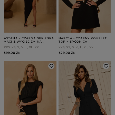
ASTANA – CZARNA SUKIENKA
NARCJA - CZARNY KOMPLET:
MAXI Z WYCIĘCIEM NA
TOP + SPÓDNICA
PLECACH
XXS
XS
S
M
L
XL
XXL
XXS
XS
S
M
L
XL
XXL
599,00 ZŁ
629,00 ZŁ