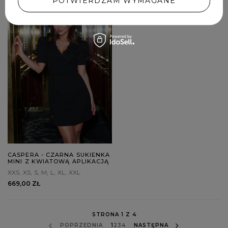
POTWIERDZAM WYMAGANE
CASPERA - CZARNA SUKIENKA
MINI Z KWIATOWĄ APLIKACJĄ
XXS
XS
S
M
L
XL
XXL
669,00 ZŁ
STRONA 1 Z 4
POPRZEDNIA
1
2
3
4
NASTĘPNA