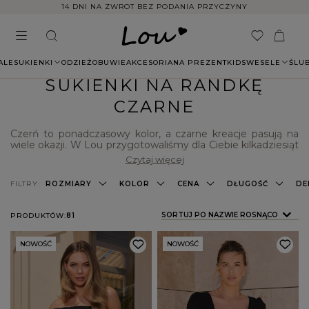
14 DNI NA ZWROT BEZ PODANIA PRZYCZYNY
ALE
SUKIENKI
ODZIEŻ
OBUWIE
AKCESORIA
NA PREZENT
KIDS
WESELE
ŚLU
SUKIENKI NA RANDKĘ
CZARNE
Czerń to ponadczasowy kolor, a czarne kreacje pasują na
wiele okazji. W Lou przygotowaliśmy dla Ciebie kilkadziesiąt
propozycji czarnych sukienek na randki. To kreacje o
Czytaj więcej
różnych fasonach, dzięki czemu bez trudu wybierzesz tę,
która podkreśli walory Twojej figury i pozwoli ukryć
FILTRY:
ROZMIARY
KOLOR
CENA
DŁUGOŚĆ
DE
ewentualne mankamenty. Sprawdź dostępne u nas czarne
sukienki na randkę i wybierz model, w którym będziesz czuć
się komfortowo i pięknie.
ZMIEŃ SORTOWANIE
SORTUJ PO NAZWIE ROSNĄCO
PRODUKTÓW:
81
NOWOŚĆ
NOWOŚĆ