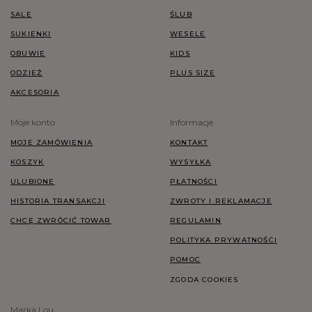
SALE
ŚLUB
SUKIENKI
WESELE
OBUWIE
KIDS
ODZIEŻ
PLUS SIZE
AKCESORIA
Moje konto
Informacje
MOJE ZAMÓWIENIA
KONTAKT
KOSZYK
WYSYŁKA
ULUBIONE
PŁATNOŚCI
HISTORIA TRANSAKCJI
ZWROTY I REKLAMACJE
CHCĘ ZWRÓCIĆ TOWAR
REGULAMIN
POLITYKA PRYWATNOŚCI
POMOC
ZGODA COOKIES
Marka Lou