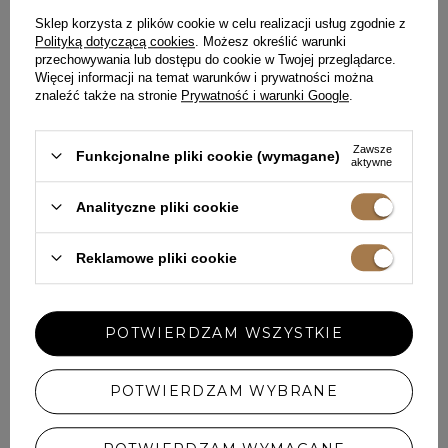
Sklep korzysta z plików cookie w celu realizacji usług zgodnie z
Polityką dotyczącą cookies
. Możesz określić warunki
przechowywania lub dostępu do cookie w Twojej przeglądarce.
Więcej informacji na temat warunków i prywatności można
znaleźć także na stronie
Prywatność i warunki Google
.
Zawsze
Funkcjonalne pliki cookie (wymagane)
aktywne
Analityczne pliki cookie
Reklamowe pliki cookie
POTWIERDZAM WSZYSTKIE
DEVINA – CZARNA MINI
UNELLA – CZARNA MINI
SUKIENKA Z KORONKOWĄ
SUKIENKA Z PIÓRAMI
WSTAWKĄ
XXS
XS
S
M
L
XL
XXL
XXS
XS
S
M
L
XL
POTWIERDZAM WYBRANE
629,00 ZŁ
769,00 ZŁ