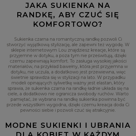
JAKA SUKIENKA NA
RANDKĘ, ABY CZUĆ SIĘ
KOMFORTOWO?
Sukienka czarna na romantyczną randkę pozwoli Ci
stworzyć wyjątkową stylizację, ale zapewni też wygodę. W
sklepie internetowym Lou znajdziesz kreacje, które są
przyjemne w dotyku, a poza tym nie prześwitują, dzięki
czemu zapewniają komfort. To zasługa wysokiej jakości
materiałów, na przykład bawełny, która jest przyjemna w
dotyku, nie uczula, a dodatkowo jest przewiewna, więc
świetnie sprawdza się w stylizacji na lato. W przypadku
modeli opinających sylwetkę ważny jest elastan, który
sprawia, że sukienka czarna na randkę ładnie układa się na
ciele, a dodatkowo nie ogranicza swobody ruchów. Warto
pamiętać, że wybrana na randkę sukienka powinna być
przede wszystkim wygodna, dzięki czemu kreacja doda Ci
pewności siebie i pozwoli czuć się atrakcyjnie.
MODNE SUKIENKI I UBRANIA
DLA KOBIET W KAŻDYM