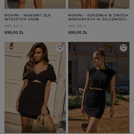
MOHINI - WARIANT DLA
MOHINI - SUKIENKA W DWÓCH
WYŻSZYCH OSÓB
WARIANTACH W ZALEŻNOŚCI
OD WZROSTU
XXS
XS
S
XXS
XS
S
699,00 ZŁ
699,00 ZŁ