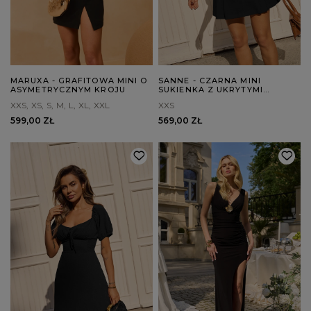
MARUXA - GRAFITOWA MINI O
SANNE - CZARNA MINI
ASYMETRYCZNYM KROJU
SUKIENKA Z UKRYTYMI
SPODENKAMI
XXS
XS
S
M
L
XL
XXL
XXS
599,00 ZŁ
569,00 ZŁ