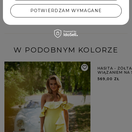
POTWIERDZAM WYMAGANE
DODAJ SWOJĄ OPINIĘ
W PODOBNYM KOLORZE
HASITA - ŻÓŁTA
WIĄZANIEM NA 
569,00 ZŁ