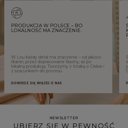
PRODUKCJA W POLSCE – BO
LOKALNOŚĆ MA ZNACZENIE.
W Lou każdy detal ma znaczenie – od jakości
tkanin, przez dopracowane fasony, aż po
e
lokalną produkcję. Tworzymy z troską o Ciebie i
j
z szacunkiem do procesu.
C
DOWIEDZ SIĘ WIĘCEJ O NAS
NEWSLETTER
UBIERZ SIĘ W PEWNOŚĆ