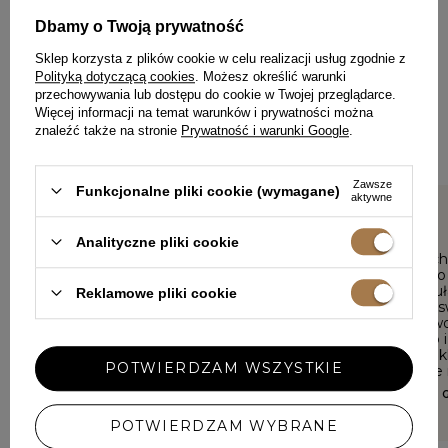
ZOSTAW SWOJĄ OPINIĘ
Dbamy o Twoją prywatność
PODZIEL SIĘ SWOJĄ OPINIĄ
Z INNYMI
Sklep korzysta z plików cookie w celu realizacji usług zgodnie z
Polityką dotyczącą cookies
. Możesz określić warunki
przechowywania lub dostępu do cookie w Twojej przeglądarce.
Każda opinia pomaga innym klientkom w wyborze.
Więcej informacji na temat warunków i prywatności można
Jeśli nosiłaś ten model, podziel się swoimi wrażeniami – liczy
znaleźć także na stronie
Prywatność i warunki Google
.
się każdy detal.
Zawsze
Funkcjonalne pliki cookie (wymagane)
aktywne
5/5
5/5
Analityczne pliki cookie
Polecam
Suknia zach
pierwszego 
KINGA, KRAKÓW
weselu czuł
Reklamowe pliki cookie
niezwykle s
komfortowo
wyjątkowo i
krój oraz le
POTWIERDZAM WSZYSTKIE
sprawiły, ż
się każdą ch
AGNIESZKA,
białego ran
polecam!
POTWIERDZAM WYBRANE