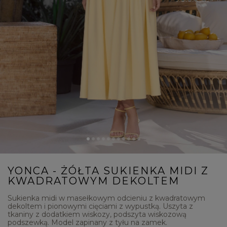
YONCA - ŻÓŁTA SUKIENKA MIDI Z
KWADRATOWYM DEKOLTEM
Sukienka midi w masełkowym odcieniu z kwadratowym
dekoltem i pionowymi cięciami z wypustką. Uszyta z
tkaniny z dodatkiem wiskozy, podszyta wiskozową
podszewką. Model zapinany z tyłu na zamek.