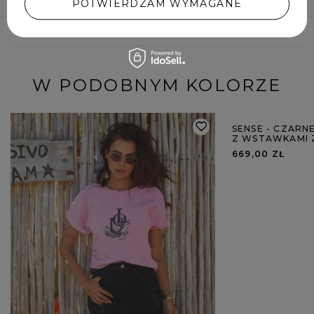
POTWIERDZAM WYMAGANE
DODAJ SWOJĄ OPINIĘ
W PODOBNYM KOLORZE
SENSE - CZARN
Z WSTAWKAMI Z
669,00 ZŁ