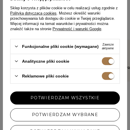
Z INNYMI
Sklep korzysta z plików cookie w celu realizacji usług zgodnie z
Polityką dotyczącą cookies
. Możesz określić warunki
Każda opinia pomaga innym klientkom w wyborze.
przechowywania lub dostępu do cookie w Twojej przeglądarce.
Jeśli nosiłaś ten model, podziel się swoimi wrażeniami – liczy
Więcej informacji na temat warunków i prywatności można
się każdy detal.
znaleźć także na stronie
Prywatność i warunki Google
.
Zawsze
Funkcjonalne pliki cookie (wymagane)
aktywne
5/5
5/5
Zgodnie z opisem
Boska
Analityczne pliki cookie
JOANNA, ELBLĄG
DOROTA, W
Reklamowe pliki cookie
POTWIERDZAM WSZYSTKIE
POTWIERDZAM WYBRANE