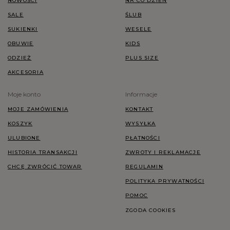
NOWOŚCI
NA CO DZIEŃ
SALE
ŚLUB
SUKIENKI
WESELE
OBUWIE
KIDS
ODZIEŻ
PLUS SIZE
AKCESORIA
Moje konto
Informacje
MOJE ZAMÓWIENIA
KONTAKT
KOSZYK
WYSYŁKA
ULUBIONE
PŁATNOŚCI
HISTORIA TRANSAKCJI
ZWROTY I REKLAMACJE
CHCĘ ZWRÓCIĆ TOWAR
REGULAMIN
POLITYKA PRYWATNOŚCI
POMOC
ZGODA COOKIES