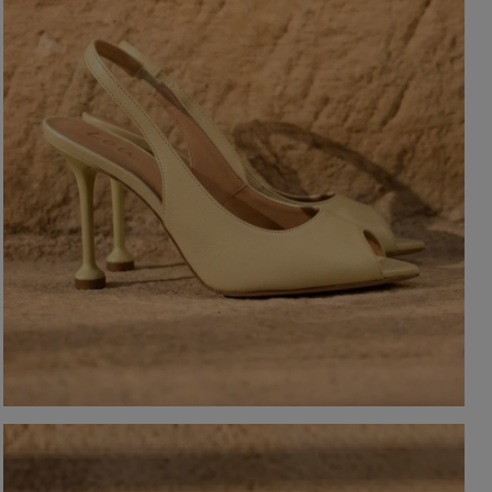
YSTKIE
on / Tkanina
Z DŁUGIM RĘKAWEM
Kolor
Z KRÓTKIM RĘKAWEM
NA RAMIĄCZKACH
TNIE
CZERWON
BEZ RAMIĄCZEK
OSENNE
CZARNE
SIENNE
BEŻOWE
MOWE
BIAŁE
Dekolt
NIEBIESKIE
ZIELONE
on / Długość
BEZ DEKOLTU