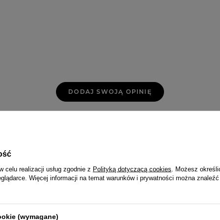
DODAJ SWOJĄ OPINIĘ
ość
w celu realizacji usług zgodnie z
Polityką dotyczącą cookies
. Możesz określi
eglądarce. Więcej informacji na temat warunków i prywatności można znaleźć
W PODOBNYM KOLORZ
cookie (wymagane)