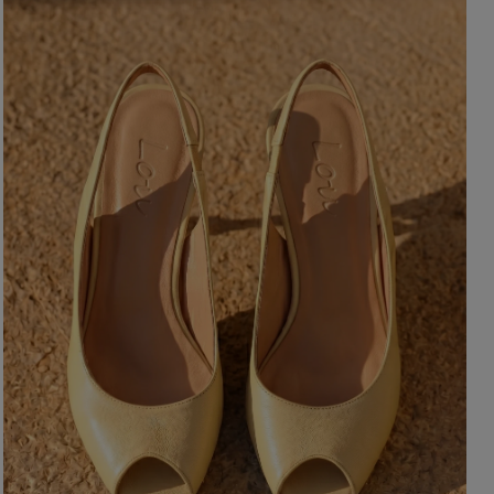
BRĄZOWE
NA PLECACH
RÓŻOWE
KWADRATOWY
NI
SZARE
KOPERTOWY
DI
ŻÓŁTE
KARO
XI
PRINTY
ASYMETRYCZNY
KREMOWE
CARMEN
aw / Ramiączka