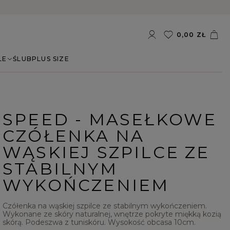
0,00 ZŁ
LE
ŚLUB
PLUS SIZE
SPEED - MASEŁKOWE
CZÓŁENKA NA
WĄSKIEJ SZPILCE ZE
STABILNYM
WYKOŃCZENIEM
Czółenka na wąskiej szpilce ze stabilnym wykończeniem.
Wykonane ze skóry naturalnej, wnętrze pokryte miękką kozią
skórą. Podeszwa z tuniskóru. Wysokość obcasa 10cm.