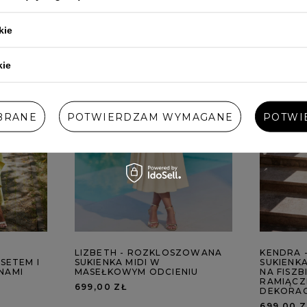
kie
kie
BRANE
POTWIERDZAM WYMAGANE
POTWI
A
LIZBETH - ROZKLOSZOWANA
KENDRA 
SETEM I
SUKIENKA MIDI W
SUKIENK
NAMI
MASEŁKOWYM ODCIENIU
NA FISZB
RAMIĄCZ
699,00 ZŁ
DEKORAC
699,00 Z