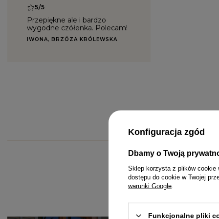
5/5
Przepiękne ale i bardzo
wygodne czółenka. Polecam!
IWONA, BRZÓZA KRÓLEWSKA
Konfiguracja zgód
Dbamy o Twoją prywatn
KOMPLETY
PASKI
MINI
Sklep korzysta z plików cookie 
dostępu do cookie w Twojej prz
KOMBINEZONY
BIŻUTERIA
MIDI
warunki Google
.
T-SHIRTY
GUMKI DO WŁOSÓW
MAXI
Funkcjonalne pliki 