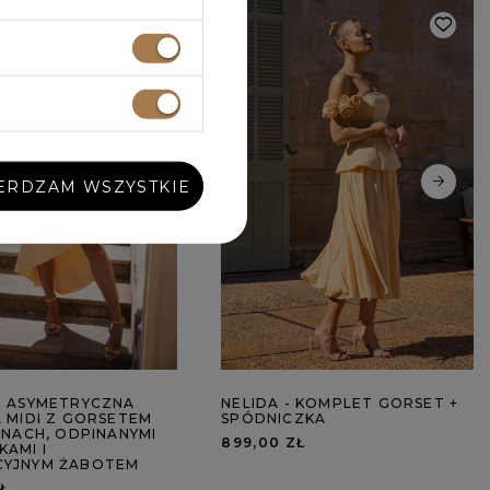
ERDZAM WSZYSTKIE
- ASYMETRYCZNA
NELIDA - KOMPLET GORSET +
A MIDI Z GORSETEM
SPÓDNICZKA
INACH, ODPINANYMI
899,00 ZŁ
KAMI I
YJNYM ŻABOTEM
Ł