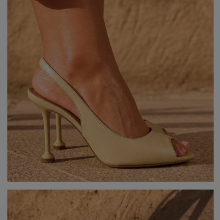
Popularne kategorie
NOWOŚCI
NA WESELE
BESTSELLERY
ZOBACZ WSZ
Okazja
KARNAWAŁOWE
Sez
IMPREZOWE
WIZYTOWE
WESELE
LE
ELEGANCKIE
ŚLUB
WI
CASUALOWE
CHRZEST
JE
KOKTAJLOWE
NA CO DZIEŃ
ZI
KORONKOWE
RANDKA
DOPASOWANE
ŚWIĘTA
Fas
ROZKLOSZOWANE