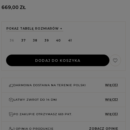
669,00 ZŁ
POKAŻ TABELĘ ROZMIARÓW
36
37
38
39
40
41
DODAJ DO KOSZYKA
DARMOWA DOSTAWA NA TERENIE POLSKI
WIĘCEJ
ŁATWY ZWROT DO
14 DNI
WIĘCEJ
E
PO ZAKUPIE OTRZYMASZ
669 PKT.
WIĘCEJ
1 OPINIA O PRODUKCIE
ZOBACZ OPINIE