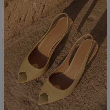
WALENTYNKI
ASYMETRYCZNE
STUDNIÓWKA
BIZNESOWE
MI
SYLWESTER
BOHO
MI
KOMUNIA
JEANSOWE
MA
DZIANINOWE
Styl / Rodzaj
Z CEKINAMI
Ręk
DLA KOBIET W CIĄŻY
WIECZOROWE
ZOBACZ WSZYSTKIE
ODKRYJ NOWOŚCI