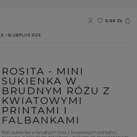
0,00 ZŁ
LE
ŚLUB
PLUS SIZE
ROSITA - MINI
SUKIENKA W
BRUDNYM RÓŻU Z
KWIATOWYMI
PRINTAMI I
FALBANKAMI
Mini sukienka w brudnym różu z kwiatowymi printami,