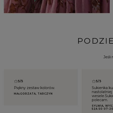
PODZIE
Jeśli
5/5
5/5
Piękny zestaw kolorów.
Sukienka ku
nastolatniej
MAŁGORZATA, TARCZYN
wesele.Suki
polecam.
SYLWIA, WY
52A 50 07-2