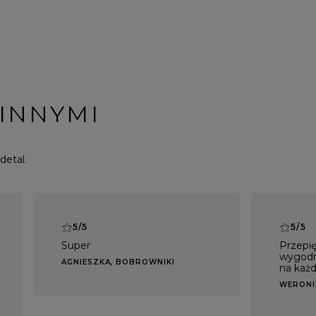
 INNYMI
detal.
5/5
5/5
Super
Przepię
wygodn
AGNIESZKA, BOBROWNIKI
na każd
WERONI