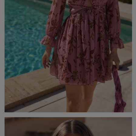
Popularne kategorie
NOWOŚCI
NA WESELE
BESTSELLERY
ZOBACZ WSZ
Okazja
KARNAWAŁOWE
Sez
IMPREZOWE
WIZYTOWE
WESELE
LE
ELEGANCKIE
ŚLUB
WI
CASUALOWE
CHRZEST
JE
KOKTAJLOWE
NA CO DZIEŃ
ZI
KORONKOWE
RANDKA
DOPASOWANE
ŚWIĘTA
Fas
ROZKLOSZOWANE