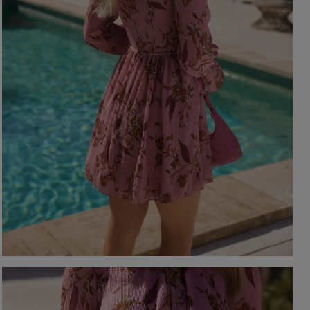
YSTKIE
on / Tkanina
Z DŁUGIM RĘKAWEM
Kolor
Z KRÓTKIM RĘKAWEM
NA RAMIĄCZKACH
TNIE
CZERWON
BEZ RAMIĄCZEK
OSENNE
CZARNE
SIENNE
BEŻOWE
MOWE
BIAŁE
Dekolt
NIEBIESKIE
ZIELONE
on / Długość
BEZ DEKOLTU