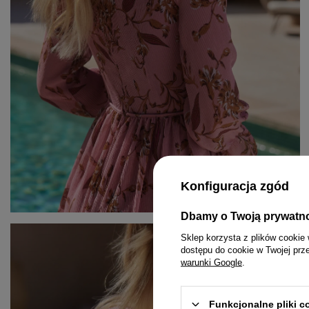
Konfiguracja zgód
Dbamy o Twoją prywatn
KOMPLETY
PASKI
MINI
Sklep korzysta z plików cookie 
dostępu do cookie w Twojej prz
KOMBINEZONY
BIŻUTERIA
MIDI
warunki Google
.
T-SHIRTY
GUMKI DO WŁOSÓW
MAXI
Funkcjonalne pliki 