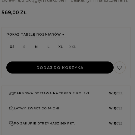
zwiewna, z okrągłym dekoltem i delikatnym marszczeniem.
569,00 ZŁ
POKAŻ TABELĘ ROZMIARÓW
XS
S
M
L
XL
XXL
DODAJ DO KOSZYKA
DARMOWA DOSTAWA NA TERENIE POLSKI
WIĘCEJ
ŁATWY ZWROT DO
14 DNI
WIĘCEJ
E
PO ZAKUPIE OTRZYMASZ
569 PKT.
WIĘCEJ