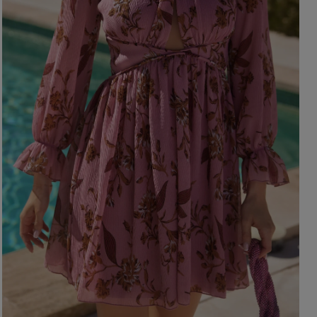
BRĄZOWE
NA PLECACH
RÓŻOWE
KWADRATOWY
NI
SZARE
KOPERTOWY
DI
ŻÓŁTE
KARO
XI
PRINTY
ASYMETRYCZNY
KREMOWE
CARMEN
aw / Ramiączka