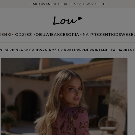
DARMOWA DOSTAWA ZAMÓWIEŃ NA TERENIE POLSKI
IENKI
ODZIEŻ
OBUWIE
AKCESORIA
NA PREZENT
KIDS
WESE
MINI SUKIENKA W BRUDNYM RÓŻU Z KWIATOWYMI PRINTAMI I FALBANKAMI