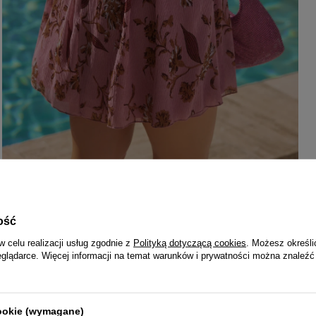
ość
w celu realizacji usług zgodnie z
Polityką dotyczącą cookies
. Możesz określi
eglądarce. Więcej informacji na temat warunków i prywatności można znaleźć
cookie (wymagane)