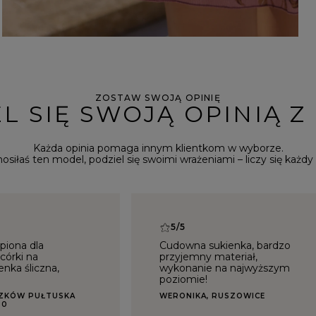
ZOSTAW SWOJĄ OPINIĘ
L SIĘ SWOJĄ OPINIĄ Z
Każda opinia pomaga innym klientkom w wyborze.
 nosiłaś ten model, podziel się swoimi wrażeniami – liczy się każdy 
5/5
piona dla
Cudowna sukienka, bardzo
 córki na
przyjemny materiał,
enka śliczna,
wykonanie na najwyższym
poziomie!
SZKÓW PUŁTUSKA
WERONIKA, RUSZOWICE
00