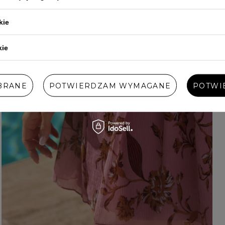
kie
kie
BRANE
POTWIERDZAM WYMAGANE
POTWI