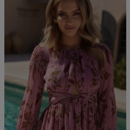
WALENTYNKI
ASYMETRYCZNE
STUDNIÓWKA
BIZNESOWE
MI
SYLWESTER
BOHO
MI
KOMUNIA
JEANSOWE
MA
DZIANINOWE
Styl / Rodzaj
Z CEKINAMI
Ręk
DLA KOBIET W CIĄŻY
WIECZOROWE
ZOBACZ WSZYSTKIE
ODKRYJ NOWOŚCI