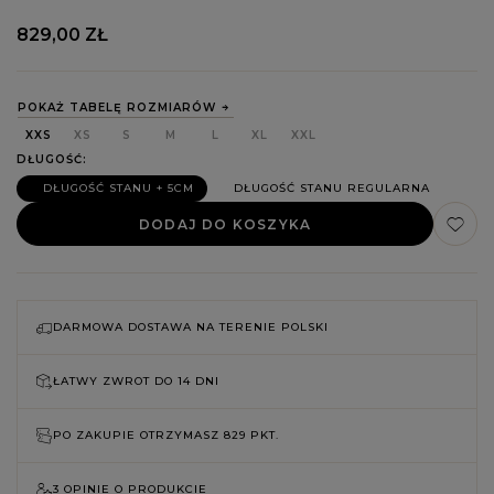
829,00 ZŁ
POKAŻ TABELĘ ROZMIARÓW
XXS
XS
S
M
L
XL
XXL
DŁUGOŚĆ
DŁUGOŚĆ STANU + 5CM
DŁUGOŚĆ STANU REGULARNA
DODAJ DO KOSZYKA
DARMOWA DOSTAWA NA TERENIE POLSKI
ŁATWY ZWROT DO
14 DNI
PO ZAKUPIE OTRZYMASZ
829 PKT.
3 OPINIE O PRODUKCIE