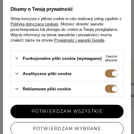
Dbamy o Twoją prywatność
ZOSTAW SWOJĄ OPINIĘ
PODZIEL SIĘ SWOJĄ OPINIĄ
Sklep korzysta z plików cookie w celu realizacji usług zgodnie z
Z INNYMI
Polityką dotyczącą cookies
. Możesz określić warunki
przechowywania lub dostępu do cookie w Twojej przeglądarce.
Więcej informacji na temat warunków i prywatności można
Każda opinia pomaga innym klientkom w wyborze.
znaleźć także na stronie
Prywatność i warunki Google
.
Jeśli nosiłaś ten model, podziel się swoimi wrażeniami – liczy
się każdy detal.
Zawsze
Funkcjonalne pliki cookie (wymagane)
aktywne
Analityczne pliki cookie
5/5
5/5
Kombinezon jest piękny,
Piękny kom
świetny materiał gruby idealny
materiał.
Reklamowe pliki cookie
dla mnie na jesienne spotkania
ŻANETA, ŁÓ
biznesowe. Nie podoba mi się
jednak to w jaki sposób
materiał układa się gdy
POTWIERDZAM WSZYSTKIE
siadam i gdy wstaję, brzydko
marszczy się i wygląda jak
bym miała worek przed sobą,
MARTA, BANINO
tak na wysokości pępka.
POTWIERDZAM WYBRANE
Musze przy każdym