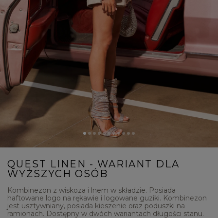
QUEST LINEN - WARIANT DLA
WYŻSZYCH OSÓB
Kombinezon z wiskoza i lnem w składzie. Posiada
haftowane logo na rękawie i logowane guziki. Kombinezon
jest usztywniany, posiada kieszenie oraz poduszki na
ramionach. Dostępny w dwóch wariantach długości stanu.