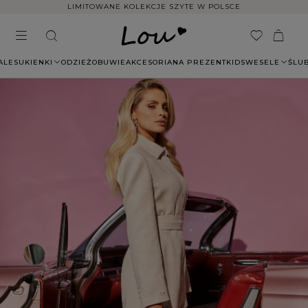
LIMITOWANE KOLEKCJE SZYTE W POLSCE
ALE
SUKIENKI
ODZIEŻ
OBUWIE
AKCESORIA
NA PREZENT
KIDS
WESELE
ŚLU