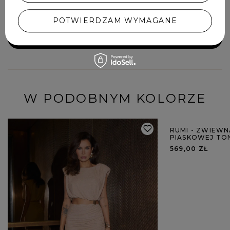
wstawaniu pamiętać by
poprawić strój żeby wyglądał
POTWIERDZAM WYMAGANE
idealnie - za takie pieniądze
nie powinno to mieć miejsca.
DODAJ SWOJĄ OPINIĘ
W PODOBNYM KOLORZE
RUMI - ZWIEWN
PIASKOWEJ TO
569,00 ZŁ