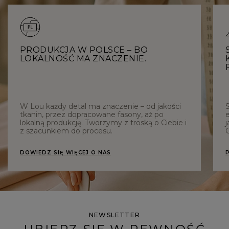
PRODUKCJA W POLSCE – BO
LOKALNOŚĆ MA ZNACZENIE.
W Lou każdy detal ma znaczenie – od jakości
tkanin, przez dopracowane fasony, aż po
e
lokalną produkcję. Tworzymy z troską o Ciebie i
j
z szacunkiem do procesu.
C
DOWIEDZ SIĘ WIĘCEJ O NAS
NEWSLETTER