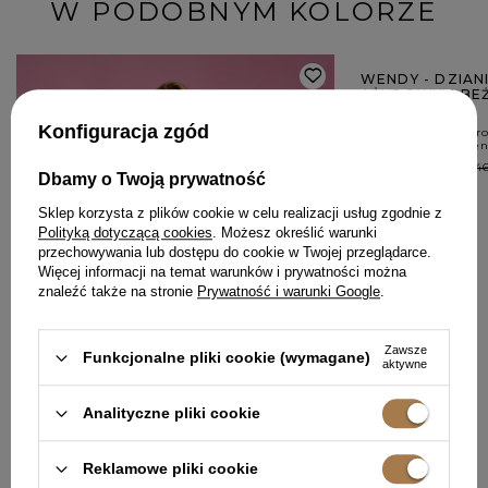
W PODOBNYM KOLORZE
OKAZJA
WENDY - DZIAN
AŻUROWYM BE
375,20 ZŁ
Konfiguracja zgód
Najniższa cena pro
przed wprowadzen
Cena regularna:
46
Dbamy o Twoją prywatność
Sklep korzysta z plików cookie w celu realizacji usług zgodnie z
Polityką dotyczącą cookies
. Możesz określić warunki
przechowywania lub dostępu do cookie w Twojej przeglądarce.
Więcej informacji na temat warunków i prywatności można
znaleźć także na stronie
Prywatność i warunki Google
.
Zawsze
Funkcjonalne pliki cookie (wymagane)
aktywne
Analityczne pliki cookie
Reklamowe pliki cookie