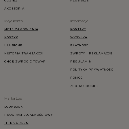
ODZIEŻ
PLUS SIZE
AKCESORIA
Moje konto
Informacje
MOJE ZAMÓWIENIA
KONTAKT
KOSZYK
WYSYŁKA
ULUBIONE
PŁATNOŚCI
HISTORIA TRANSAKCJI
ZWROTY I REKLAMACJE
CHCĘ ZWRÓCIĆ TOWAR
REGULAMIN
POLITYKA PRYWATNOŚCI
POMOC
ZGODA COOKIES
Marka Lou
LOOKBOOK
PROGRAM LOJALNOŚCIOWY
THINK GREEN