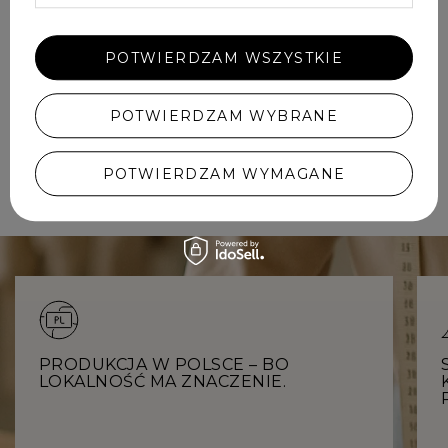
POTWIERDZAM WSZYSTKIE
TOLLA - WARIANT DLA WYŻSZYCH
OSÓB
699,00 ZŁ
POTWIERDZAM WYBRANE
ZOBACZ CAŁĄ KOLEKCJĘ
POTWIERDZAM WYMAGANE
PRODUKCJA W POLSCE – BO
LOKALNOŚĆ MA ZNACZENIE.