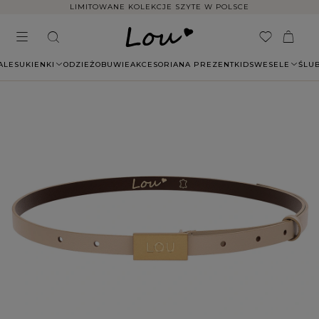
LIMITOWANE KOLEKCJE SZYTE W POLSCE
ALE
SUKIENKI
ODZIEŻ
OBUWIE
AKCESORIA
NA PREZENT
KIDS
WESELE
ŚLU