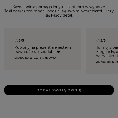
Każda opinia pomaga innym klientkom w wyborze.
Jeśli nosiłaś ten model, podziel się swoimi wrażeniami – liczy
się każdy detal.
5/5
5/5
Kupiony na prezent ale jestem
To mój 5 pa
pewna, że się spodoba ❤️
Elegancki, d
wszystkim t
LIDIA, RAWICZ-SARNOWA
ANNA, BIERU
DODAJ SWOJĄ OPINIĘ