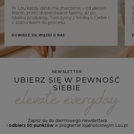
W Lou każdy detal ma znaczenie – od jakości
tkanin, przez dopracowane fasony, aż po
e
lokalną produkcję. Tworzymy z troską o Ciebie i
j
z szacunkiem do procesu.
C
DOWIEDZ SIĘ WIĘCEJ O NAS
NEWSLETTER
UBIERZ SIĘ W PEWNOŚĆ
SIEBIE
Zapisz się do darmowego newslettera
i
odbierz 50 punktów
w programie lojalnościowym Lou.pl