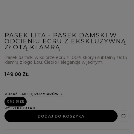
PASEK LITA - PASEK DAMSKI W
ODCIENIU ECRU Z EKSKLUZYWNĄ
ZŁOTĄ KLAMRĄ
Pasek damski w kolorze ecru z 100% skóry i subtelną złotą
klamrą z logo Lou. Ciepło i elegancja w jednym.
149,00 ZŁ
POKAŻ TABELĘ ROZMIARÓW
ONE SIZE
WYSYŁKA
JUTRO
DODAJ DO KOSZYKA