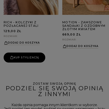
RICH - KOLCZYKI Z
MOTION - ZAMSZOWE
POZŁACANEJ STALI
SANDAŁKI Z OZDOBNYM
ZŁOTYM KWIATEM
129,00 ZŁ
669,00 ZŁ
ROZMIAR
ROZMIAR
DODAJ DO KOSZYKA
DODAJ DO KOSZYKA
KUP STYLIZACJĘ
ZOSTAW SWOJĄ OPINIĘ
PODZIEL SIĘ SWOJĄ OPINIĄ
Z INNYMI
Każda opinia pomaga innym klientkom w wyborze.
Jeśli nosiłaś ten model, podziel się swoimi wrażeniami – liczy