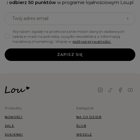
i
odbierz 50 punktów
w programie lojalnościowym Lou.pl
Twój adres email
Wyrażam zgodę na przetwarzanie moich danych osobowych
(adres e-mail) na potrzeby wysyłki newslettera z informacją
handlową (marketing). Więcej w
polityce prywatności.
ZAPISZ SIĘ
Produkty
Kategorie
NOWOŚCI
NA CO DZIEŃ
SALE
ŚLUB
SUKIENKI
WESELE