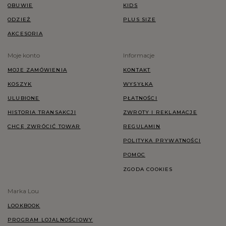
OBUWIE
KIDS
ODZIEŻ
PLUS SIZE
AKCESORIA
Moje konto
Informacje
MOJE ZAMÓWIENIA
KONTAKT
KOSZYK
WYSYŁKA
ULUBIONE
PŁATNOŚCI
HISTORIA TRANSAKCJI
ZWROTY I REKLAMACJE
CHCĘ ZWRÓCIĆ TOWAR
REGULAMIN
POLITYKA PRYWATNOŚCI
POMOC
ZGODA COOKIES
Marka Lou
LOOKBOOK
PROGRAM LOJALNOŚCIOWY