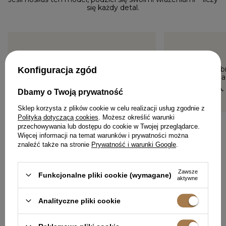
się każdy detal.
5/5
5/5
Piękna sukienka, warto było na
Piękna, dob
Konfiguracja zgód
nią polować :)
sukienka na 
MONIKA, JUTROSIN
KATARZYNA,
Dbamy o Twoją prywatność
Sklep korzysta z plików cookie w celu realizacji usług zgodnie z
Polityką dotyczącą cookies
. Możesz określić warunki
przechowywania lub dostępu do cookie w Twojej przeglądarce.
Więcej informacji na temat warunków i prywatności można
znaleźć także na stronie
Prywatność i warunki Google
.
Zawsze
Funkcjonalne pliki cookie (wymagane)
aktywne
DODAJ SWOJĄ OPINIĘ
Analityczne pliki cookie