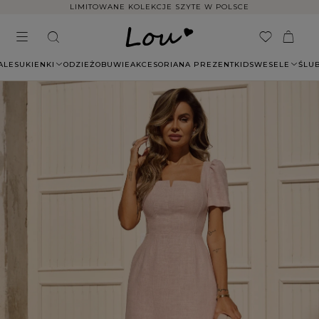
LIMITOWANE KOLEKCJE SZYTE W POLSCE
ALE
SUKIENKI
ODZIEŻ
OBUWIE
AKCESORIA
NA PREZENT
KIDS
WESELE
ŚLU