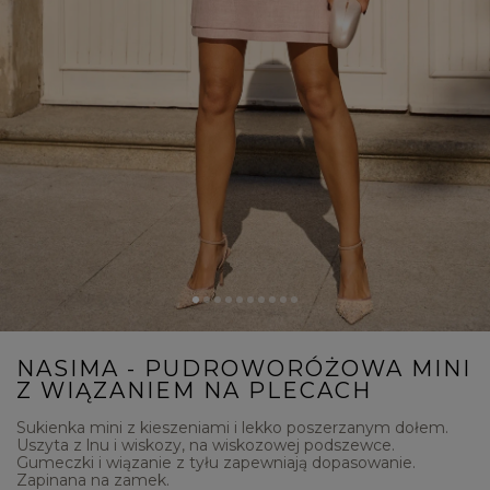
NASIMA - PUDROWORÓŻOWA MINI
Z WIĄZANIEM NA PLECACH
Sukienka mini z kieszeniami i lekko poszerzanym dołem.
Uszyta z lnu i wiskozy, na wiskozowej podszewce.
Gumeczki i wiązanie z tyłu zapewniają dopasowanie.
Zapinana na zamek.