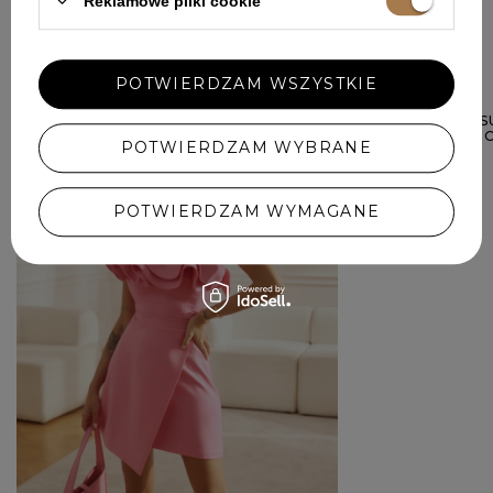
Reklamowe pliki cookie
W PODOBNYM KOLORZE
POTWIERDZAM WSZYSTKIE
ROSITA - MINI
RÓŻU Z KWIATO
POTWIERDZAM WYBRANE
FALBANKAMI
569,00 ZŁ
POTWIERDZAM WYMAGANE