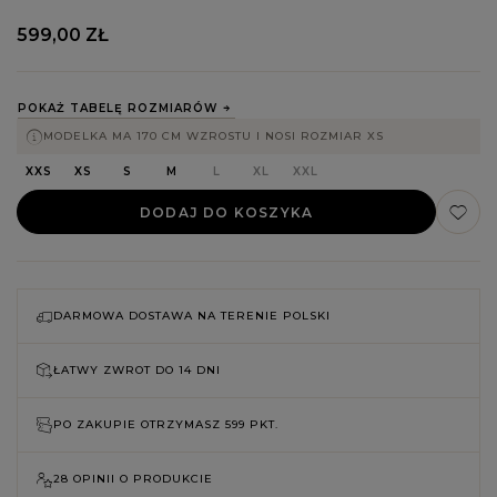
599,00 ZŁ
POKAŻ TABELĘ ROZMIARÓW
MODELKA MA 170 CM WZROSTU I NOSI ROZMIAR XS
XXS
XS
S
M
L
XL
XXL
DODAJ DO KOSZYKA
DARMOWA DOSTAWA NA TERENIE POLSKI
ŁATWY ZWROT DO
14 DNI
PO ZAKUPIE OTRZYMASZ
599 PKT.
28 OPINII O PRODUKCIE