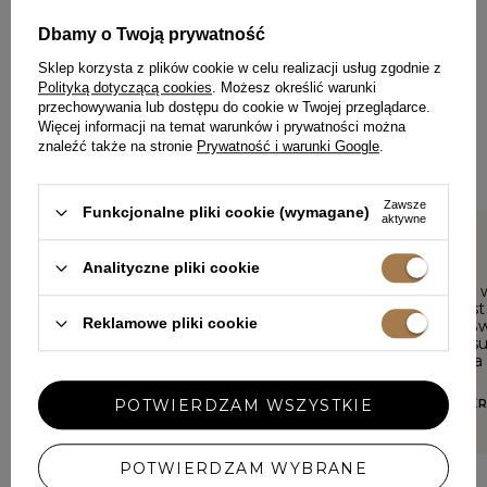
ZOSTAW SWOJĄ OPINIĘ
Dbamy o Twoją prywatność
PODZIEL SIĘ SWOJĄ OPINIĄ
Z INNYMI
Sklep korzysta z plików cookie w celu realizacji usług zgodnie z
Polityką dotyczącą cookies
. Możesz określić warunki
przechowywania lub dostępu do cookie w Twojej przeglądarce.
Każda opinia pomaga innym klientkom w wyborze.
Więcej informacji na temat warunków i prywatności można
Jeśli nosiłaś ten model, podziel się swoimi wrażeniami – liczy
znaleźć także na stronie
Prywatność i warunki Google
.
się każdy detal.
Zawsze
Funkcjonalne pliki cookie (wymagane)
aktywne
5/5
5/5
Analityczne pliki cookie
Piękna!
Delikatny 
❤️ kolor jest
DARIA, SIEMIANOWICE ŚLĄSKIE
Reklamowe pliki cookie
aplikacje. Ś
Spódnica s
zestawiona 
polecam!
POTWIERDZAM WSZYSTKIE
ANGELIKA, 
POTWIERDZAM WYBRANE