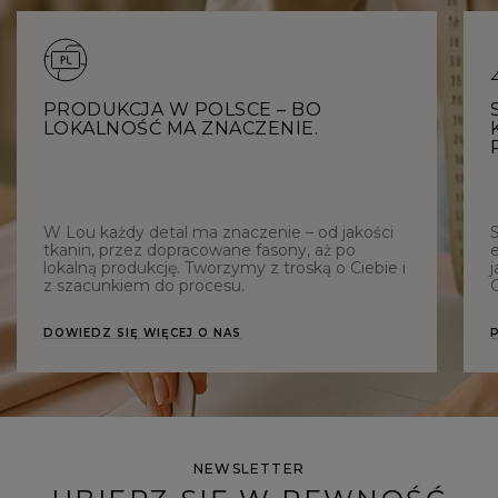
PRODUKCJA W POLSCE – BO
LOKALNOŚĆ MA ZNACZENIE.
W Lou każdy detal ma znaczenie – od jakości
tkanin, przez dopracowane fasony, aż po
e
lokalną produkcję. Tworzymy z troską o Ciebie i
j
z szacunkiem do procesu.
C
DOWIEDZ SIĘ WIĘCEJ O NAS
NEWSLETTER