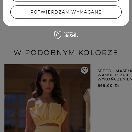
POTWIERDZAM WYMAGANE
DODAJ SWOJĄ OPINIĘ
W PODOBNYM KOLORZE
SPEED - MASE
WĄSKIEJ SZPIL
WYKOŃCZENIE
669,00 ZŁ