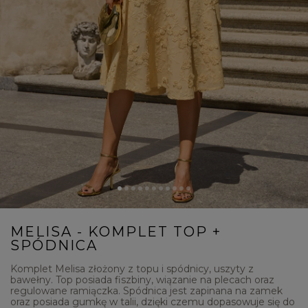
MELISA - KOMPLET TOP +
SPÓDNICA
Komplet Melisa złożony z topu i spódnicy, uszyty z
bawełny. Top posiada fiszbiny, wiązanie na plecach oraz
regulowane ramiączka. Spódnica jest zapinana na zamek
oraz posiada gumkę w talii, dzięki czemu dopasowuje się do