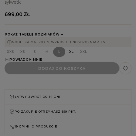
sylwetki.
699,00 ZŁ
POKAŻ TABELĘ ROZMIARÓW
MODELKA MA 170 CM WZROSTU I NOSI ROZMIAR XS
XXS
XS
S
M
L
XL
XXL
POWIADOM MNIE
DODAJ DO KOSZYKA
ŁATWY ZWROT DO
14 DNI
PO ZAKUPIE OTRZYMASZ
699 PKT.
19 OPINII O PRODUKCIE