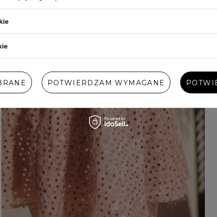
kie
kie
BRANE
POTWIERDZAM WYMAGANE
POTWI