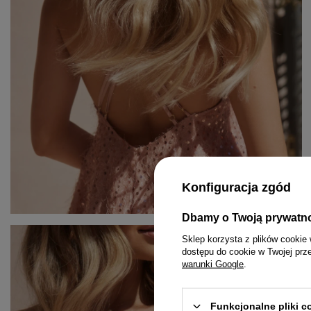
Konfiguracja zgód
Dbamy o Twoją prywatn
KOMPLETY
PASKI
MINI
Sklep korzysta z plików cookie 
dostępu do cookie w Twojej prz
KOMBINEZONY
BIŻUTERIA
MIDI
warunki Google
.
T-SHIRTY
GUMKI DO WŁOSÓW
MAXI
Funkcjonalne pliki 