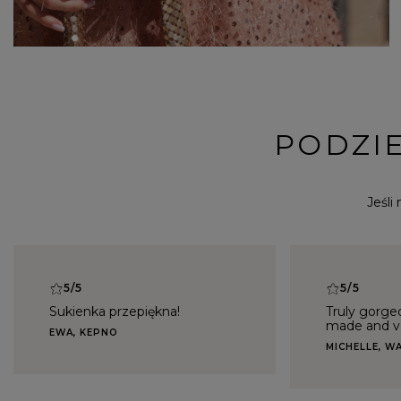
PODZIE
Jeśli
5/5
5/5
Sukienka przepiękna!
Truly gorge
made and ve
EWA, KEPNO
MICHELLE, 