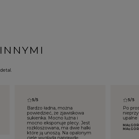
 INNYMI
detal.
5/5
5/5
Bardzo ładna, można
Po pros
powiedzieć, że zjawiskowa
nieprzy
sukienka. Mocno luźna i
upalne 
mocno eksponuje plecy. Jest
MAŁGOR
rozkloszowana, ma dwie halki
MAŁGO
które ją unoszą. Na opalonym
ciele wygląda naprawdę