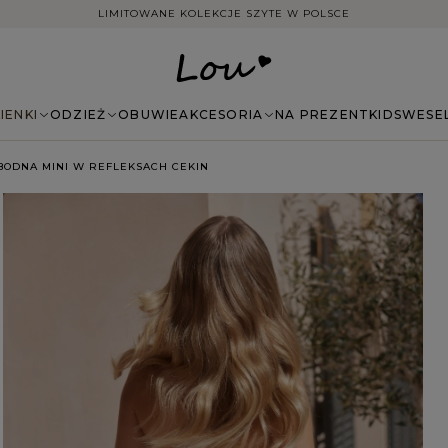
DARMOWA DOSTAWA ZAMÓWIEŃ NA TERENIE POLSKI
IENKI
ODZIEŻ
OBUWIE
AKCESORIA
NA PREZENT
KIDS
WESE
BODNA MINI W REFLEKSACH CEKIN