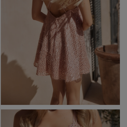
YSTKIE
on / Tkanina
Z DŁUGIM RĘKAWEM
Kolor
Z KRÓTKIM RĘKAWEM
NA RAMIĄCZKACH
TNIE
CZERWON
BEZ RAMIĄCZEK
OSENNE
CZARNE
SIENNE
BEŻOWE
MOWE
BIAŁE
Dekolt
NIEBIESKIE
ZIELONE
on / Długość
BEZ DEKOLTU