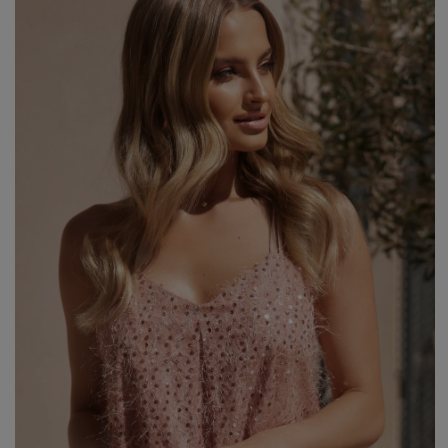
WALENTYNKI
ASYMETRYCZNE
STUDNIÓWKA
BIZNESOWE
MI
SYLWESTER
BOHO
MI
KOMUNIA
JEANSOWE
MA
DZIANINOWE
Styl / Rodzaj
Z CEKINAMI
Ręk
DLA KOBIET W CIĄŻY
WIECZOROWE
ZOBACZ WSZYSTKIE
ODKRYJ NOWOŚCI