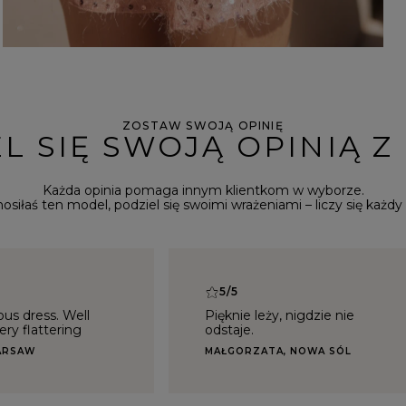
ZOSTAW SWOJĄ OPINIĘ
L SIĘ SWOJĄ OPINIĄ Z
Każda opinia pomaga innym klientkom w wyborze.
 nosiłaś ten model, podziel się swoimi wrażeniami – liczy się każdy 
5/5
ous dress. Well
Pięknie leży, nigdzie nie
ry flattering
odstaje.
WARSAW
MAŁGORZATA, NOWA SÓL