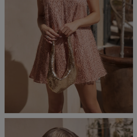
Popularne kategorie
NOWOŚCI
NA WESELE
BESTSELLERY
ZOBACZ WSZ
Okazja
KARNAWAŁOWE
Sez
IMPREZOWE
WIZYTOWE
WESELE
LE
ELEGANCKIE
ŚLUB
WI
CASUALOWE
CHRZEST
JE
KOKTAJLOWE
NA CO DZIEŃ
ZI
KORONKOWE
RANDKA
DOPASOWANE
ŚWIĘTA
Fas
ROZKLOSZOWANE