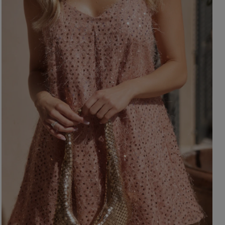
BRĄZOWE
NA PLECACH
RÓŻOWE
KWADRATOWY
NI
SZARE
KOPERTOWY
DI
ŻÓŁTE
KARO
XI
PRINTY
ASYMETRYCZNY
KREMOWE
CARMEN
aw / Ramiączka