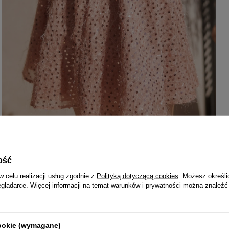
ość
w celu realizacji usług zgodnie z
Polityką dotyczącą cookies
. Możesz określi
eglądarce. Więcej informacji na temat warunków i prywatności można znaleźć
cookie (wymagane)