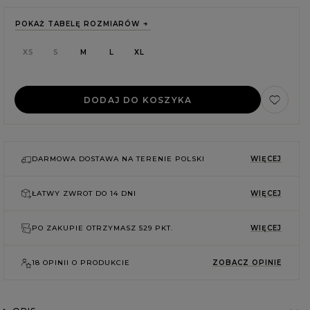
POKAŻ TABELĘ ROZMIARÓW
XS
S
M
L
XL
DODAJ DO KOSZYKA
DARMOWA DOSTAWA NA TERENIE POLSKI
WIĘCEJ
ŁATWY ZWROT DO
14 DNI
WIĘCEJ
PO ZAKUPIE OTRZYMASZ
529 PKT.
WIĘCEJ
E
18 OPINII O PRODUKCIE
ZOBACZ OPINIE