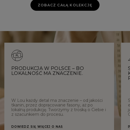
ZOBACZ CAŁĄ KOLEKCJĘ
PRODUKCJA W POLSCE – BO
LOKALNOŚĆ MA ZNACZENIE.
W Lou każdy detal ma znaczenie – od jakości
tkanin, przez dopracowane fasony, aż po
e
lokalną produkcję. Tworzymy z troską o Ciebie i
j
z szacunkiem do procesu.
C
DOWIEDZ SIĘ WIĘCEJ O NAS