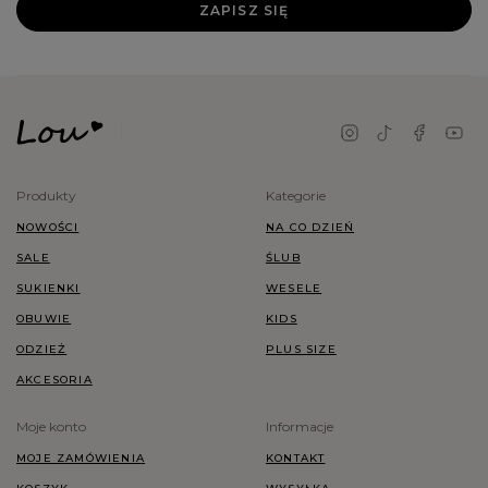
ZAPISZ SIĘ
Produkty
Kategorie
NOWOŚCI
NA CO DZIEŃ
SALE
ŚLUB
SUKIENKI
WESELE
OBUWIE
KIDS
ODZIEŻ
PLUS SIZE
AKCESORIA
Moje konto
Informacje
MOJE ZAMÓWIENIA
KONTAKT