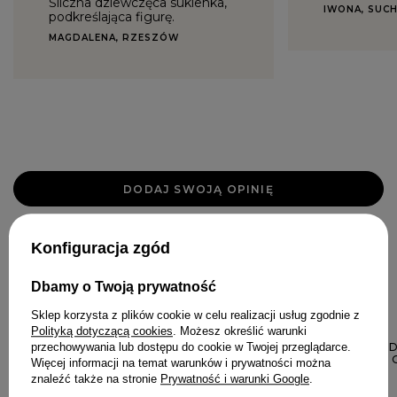
Śliczna dziewczęca sukienka,
IWONA, SUCH
podkreślająca figurę.
MAGDALENA, RZESZÓW
DODAJ SWOJĄ OPINIĘ
Konfiguracja zgód
W PODOBNYM KOLORZE
Dbamy o Twoją prywatność
Sklep korzysta z plików cookie w celu realizacji usług zgodnie z
Polityką dotyczącą cookies
. Możesz określić warunki
NOWOŚĆ
przechowywania lub dostępu do cookie w Twojej przeglądarce.
LILLEMOR – 
SUKIENKA MIDI
Więcej informacji na temat warunków i prywatności można
KROJU
znaleźć także na stronie
Prywatność i warunki Google
.
699,00 ZŁ