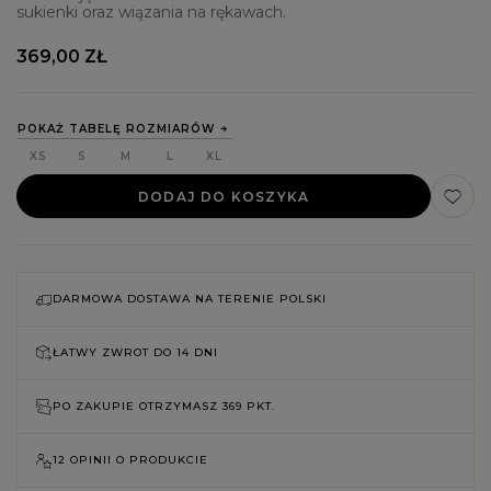
sukienki oraz wiązania na rękawach.
369,00 ZŁ
POKAŻ TABELĘ ROZMIARÓW
XS
S
M
L
XL
DODAJ DO KOSZYKA
DARMOWA DOSTAWA NA TERENIE POLSKI
ŁATWY ZWROT DO
14 DNI
PO ZAKUPIE OTRZYMASZ
369 PKT.
12 OPINII O PRODUKCIE