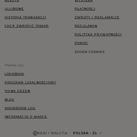
KOSZYK
WYSYŁKA
ULUBIONE
PŁATNOŚCI
HISTORIA TRANSAKCJI
ZWROTY I REKLAMACJE
CHCĘ ZWRÓCIĆ TOWAR
REGULAMIN
POLITYKA PRYWATNOŚCI
POMOC
ZGODA COOKIES
Marka Lou
LOOKBOOK
PROGRAM LOJALNOŚCIOWY
THINK GREEN
BLOG
SHOWROOM LOU
INFORMACJE O MARCE
KRAJ I WALUTA:
POLSKA
- ZŁ