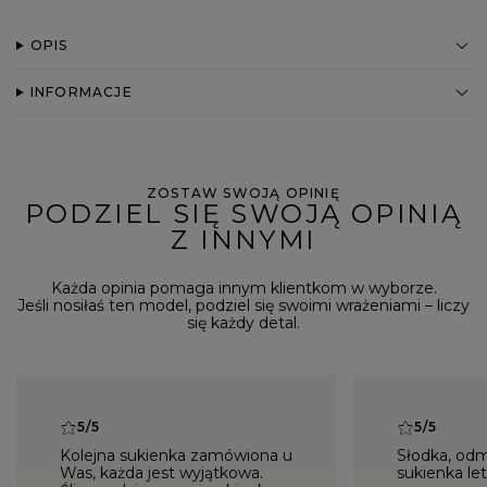
OPIS
INFORMACJE
ZOSTAW SWOJĄ OPINIĘ
PODZIEL SIĘ SWOJĄ OPINIĄ
Z INNYMI
Każda opinia pomaga innym klientkom w wyborze.
Jeśli nosiłaś ten model, podziel się swoimi wrażeniami – liczy
się każdy detal.
5/5
5/5
Kolejna sukienka zamówiona u
Słodka, od
Was, każda jest wyjątkowa.
sukienka let