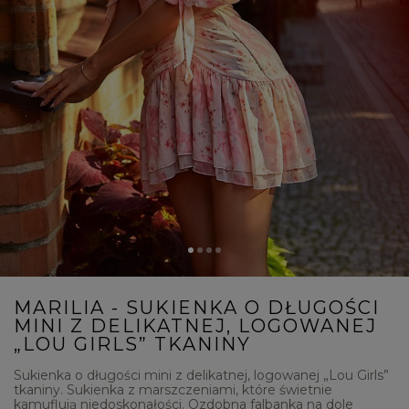
MARILIA - SUKIENKA O DŁUGOŚCI
MINI Z DELIKATNEJ, LOGOWANEJ
„LOU GIRLS” TKANINY
Sukienka o długości mini z delikatnej, logowanej „Lou Girls”
tkaniny. Sukienka z marszczeniami, które świetnie
kamuflują niedoskonałości. Ozdobna falbanka na dole