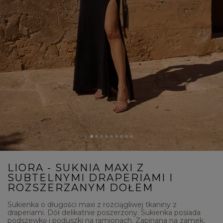
LIORA - SUKNIA MAXI Z
SUBTELNYMI DRAPERIAMI I
ROZSZERZANYM DOŁEM
Sukienka o długości maxi z rozciągliwej tkaniny z
draperiami. Dół delikatnie poszerzony. Sukienka posiada
podszewkę i poduszki na ramionach. Zapinana na zamek.