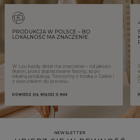
PRODUKCJA W POLSCE – BO
LOKALNOŚĆ MA ZNACZENIE.
W Lou każdy detal ma znaczenie – od jakości
tkanin, przez dopracowane fasony, aż po
e
lokalną produkcję. Tworzymy z troską o Ciebie i
j
z szacunkiem do procesu.
C
DOWIEDZ SIĘ WIĘCEJ O NAS
NEWSLETTER