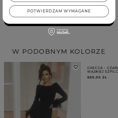
POTWIERDZAM WYMAGANE
DODAJ SWOJĄ OPINIĘ
W PODOBNYM KOLORZE
CHECCA - CZAR
WĄSKIEJ SZPIL
669,00 ZŁ