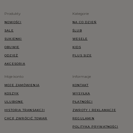
Produkty
Kategorie
NOWOŚCI
NA CO DZIEŃ
SALE
ŚLUB
SUKIENKI
WESELE
OBUWIE
KIDS
ODZIEŻ
PLUS SIZE
AKCESORIA
Moje konto
Informacje
MOJE ZAMÓWIENIA
KONTAKT
KOSZYK
WYSYŁKA
ULUBIONE
PŁATNOŚCI
HISTORIA TRANSAKCJI
ZWROTY I REKLAMACJE
CHCĘ ZWRÓCIĆ TOWAR
REGULAMIN
POLITYKA PRYWATNOŚCI