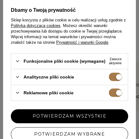
ZOSTAW SWOJĄ OPINIĘ
Dbamy o Twoją prywatność
PODZIEL SIĘ SWOJĄ OPINIĄ
Sklep korzysta z plików cookie w celu realizacji usług zgodnie z
Z INNYMI
Polityką dotyczącą cookies
. Możesz określić warunki
przechowywania lub dostępu do cookie w Twojej przeglądarce.
Każda opinia pomaga innym klientkom w wyborze.
Więcej informacji na temat warunków i prywatności można
Jeśli nosiłaś ten model, podziel się swoimi wrażeniami – liczy
znaleźć także na stronie
Prywatność i warunki Google
.
się każdy detal.
Zawsze
Funkcjonalne pliki cookie (wymagane)
aktywne
5/5
5/5
Analityczne pliki cookie
Na żywo wygłada jeszcze
Leży bardzo
lepiej. Marszczenia świetnie
sexy;-)
Reklamowe pliki cookie
ukrywają brzuszek. Piękna
MARTA, ŚRO
sukienka na wiele okazji.
Polecam.
KINGA, WROCŁAW
POTWIERDZAM WSZYSTKIE
POTWIERDZAM WYBRANE