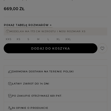
669,00 ZŁ
POKAŻ TABELĘ ROZMIARÓW
MODELKA MA 173 CM WZROSTU I NOSI ROZMIAR XS
XXS
XS
S
M
L
XL
XXL
DODAJ DO KOSZYKA
DARMOWA DOSTAWA NA TERENIE POLSKI
ŁATWY ZWROT DO
14 DNI
PO ZAKUPIE OTRZYMASZ
669 PKT.
34 OPINIE O PRODUKCIE