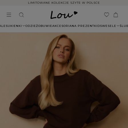
LIMITOWANE KOLEKCJE SZYTE W POLSCE
ALE
SUKIENKI
ODZIEŻ
OBUWIE
AKCESORIA
NA PREZENT
KIDS
WESELE
ŚLU