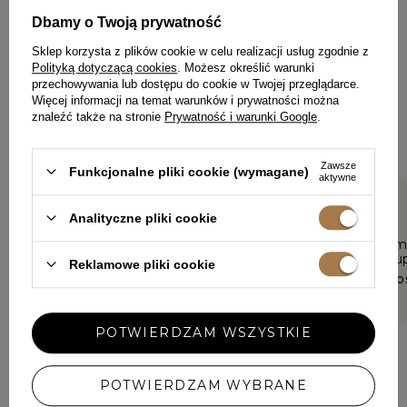
Dbamy o Twoją prywatność
ZOSTAW SWOJĄ OPINIĘ
PODZIEL SIĘ SWOJĄ OPINIĄ
Sklep korzysta z plików cookie w celu realizacji usług zgodnie z
Z INNYMI
Polityką dotyczącą cookies
. Możesz określić warunki
przechowywania lub dostępu do cookie w Twojej przeglądarce.
Więcej informacji na temat warunków i prywatności można
Każda opinia pomaga innym klientkom w wyborze.
znaleźć także na stronie
Prywatność i warunki Google
.
Jeśli nosiłaś ten model, podziel się swoimi wrażeniami – liczy
się każdy detal.
Zawsze
Funkcjonalne pliki cookie (wymagane)
aktywne
Analityczne pliki cookie
5/5
5/5
Bardzo wygodny komplet, jak
Piękny kom
wszystkie od Lou. Polecam w
materiał su
Reklamowe pliki cookie
100%
BEATA, JAR
ANNA, ZBĄSZYŃ
POTWIERDZAM WSZYSTKIE
POTWIERDZAM WYBRANE