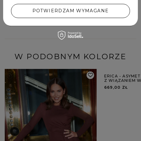
POTWIERDZAM WYMAGANE
DODAJ SWOJĄ OPINIĘ
W PODOBNYM KOLORZE
ERICA - ASYME
Z WIĄZANIEM W
669,00 ZŁ