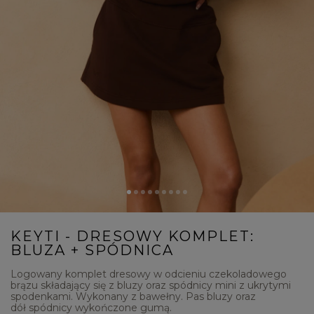
KEYTI - DRESOWY KOMPLET:
BLUZA + SPÓDNICA
Logowany komplet dresowy w odcieniu czekoladowego
brązu składający się z bluzy oraz spódnicy mini z ukrytymi
spodenkami. Wykonany z bawełny. Pas bluzy oraz
dół spódnicy wykończone gumą.