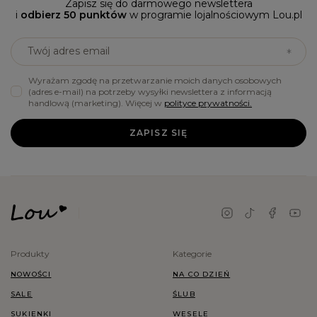
Zapisz się do darmowego newslettera
i
odbierz 50 punktów
w programie lojalnościowym Lou.pl
Twój adres email
Wyrażam zgodę na przetwarzanie moich danych osobowych
(adres e-mail) na potrzeby wysyłki newslettera z informacją
handlową (marketing). Więcej w
polityce prywatności.
ZAPISZ SIĘ
Produkty
Kategorie
NOWOŚCI
NA CO DZIEŃ
SALE
ŚLUB
SUKIENKI
WESELE