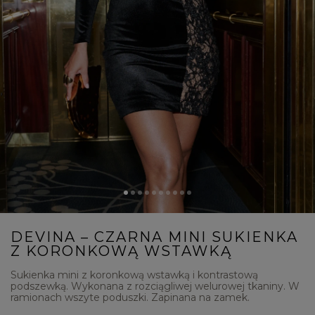
DEVINA – CZARNA MINI SUKIENKA
Z KORONKOWĄ WSTAWKĄ
Sukienka mini z koronkową wstawką i kontrastową
podszewką. Wykonana z rozciągliwej welurowej tkaniny. W
ramionach wszyte poduszki. Zapinana na zamek.