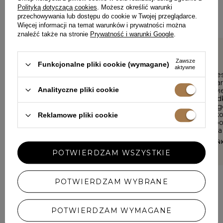
Jeśli nosiłaś ten model, podziel się swoimi wrażeniami – liczy
Polityką dotyczącą cookies
. Możesz określić warunki
się każdy detal.
przechowywania lub dostępu do cookie w Twojej przeglądarce.
Więcej informacji na temat warunków i prywatności można
znaleźć także na stronie
Prywatność i warunki Google
.
5/5
5/5
Zawsze
Funkcjonalne pliki cookie (wymagane)
aktywne
Sukienka spelnila moje
Sukienka je
oczekiwania w 100% Polecam
Materiał ba
Analityczne pliki cookie
zakupy w LOU
dotyku, świe
pięknie pod
BARBARA, ŚWIECIE
Rozmiar zg
jakość wyk
Reklamowe pliki cookie
wysokim po
zarówno na c
specjalne ok
ANIELA, MOŃ
Zdecydowan
POTWIERDZAM WSZYSTKIE
czuję się w 
POTWIERDZAM WYBRANE
DODAJ SWOJĄ OPINIĘ
POTWIERDZAM WYMAGANE