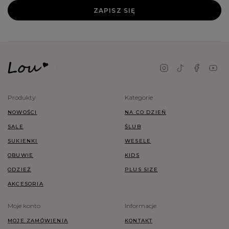
ZAPISZ SIĘ
Produkty
Kategorie
NOWOŚCI
NA CO DZIEŃ
SALE
ŚLUB
SUKIENKI
WESELE
OBUWIE
KIDS
ODZIEŻ
PLUS SIZE
AKCESORIA
Moje konto
Informacje
MOJE ZAMÓWIENIA
KONTAKT