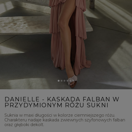
DANIELLE - KASKADA FALBAN W
PRZYDYMIONYM RÓŻU SUKNI
Suknia w maxi długości w kolorze ciemniejszego różu.
Charakteru nadaje kaskada zwiewnych szyfonowych falban
oraz głęboki dekolt.