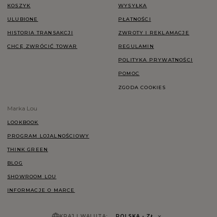
KOSZYK
WYSYŁKA
ULUBIONE
PŁATNOŚCI
HISTORIA TRANSAKCJI
ZWROTY I REKLAMACJE
CHCĘ ZWRÓCIĆ TOWAR
REGULAMIN
POLITYKA PRYWATNOŚCI
POMOC
ZGODA COOKIES
Marka Lou
LOOKBOOK
PROGRAM LOJALNOŚCIOWY
THINK GREEN
BLOG
SHOWROOM LOU
INFORMACJE O MARCE
KRAJ I WALUTA:
POLSKA
- ZŁ