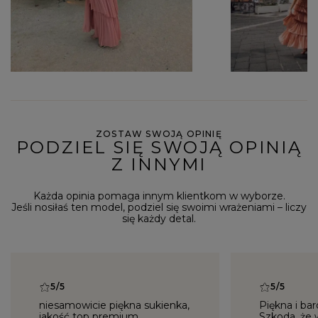
ZOSTAW SWOJĄ OPINIĘ
PODZIEL SIĘ SWOJĄ OPINIĄ
Z INNYMI
Każda opinia pomaga innym klientkom w wyborze.
Jeśli nosiłaś ten model, podziel się swoimi wrażeniami – liczy
się każdy detal.
5/5
5/5
niesamowicie piękna sukienka,
Piękna i ba
jakość top premium.
Szkoda, że 