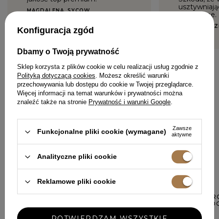
usztywniają
MAGDALENA, SYCOW
wyciągane.
ALICJA, SZCZ
Konfiguracja zgód
Dbamy o Twoją prywatność
Sklep korzysta z plików cookie w celu realizacji usług zgodnie z
Polityką dotyczącą cookies
. Możesz określić warunki
przechowywania lub dostępu do cookie w Twojej przeglądarce.
Więcej informacji na temat warunków i prywatności można
znaleźć także na stronie
Prywatność i warunki Google
.
DODAJ SWOJĄ OPINIĘ
Zawsze
Funkcjonalne pliki cookie (wymagane)
aktywne
Analityczne pliki cookie
W PODOBNYM KOLORZE
Reklamowe pliki cookie
DANICA - PUD
SUBTELNYM L
329,00 ZŁ
POTWIERDZAM WSZYSTKIE