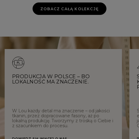
ZOBACZ CAŁĄ KOLEKCJĘ
PRODUKCJA W POLSCE – BO
LOKALNOŚĆ MA ZNACZENIE.
W Lou każdy detal ma znaczenie – od jakości
tkanin, przez dopracowane fasony, aż po
e
lokalną produkcję. Tworzymy z troską o Ciebie i
j
z szacunkiem do procesu.
C
DOWIEDZ SIĘ WIĘCEJ O NAS