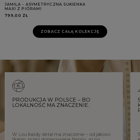
JAMILA - ASYMETRYCZNA SUKIENKA
MAXI Z PIÓRAMI
799,00 ZŁ
ZOBACZ CAŁĄ KOLEKCJĘ
PRODUKCJA W POLSCE – BO
LOKALNOŚĆ MA ZNACZENIE.
W Lou każdy detal ma znaczenie – od jakości
tkanin, przez dopracowane fasony, aż po
e