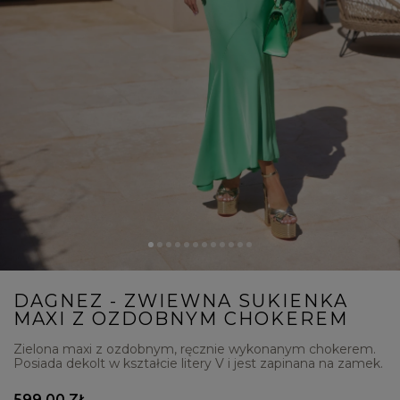
DAGNEZ - ZWIEWNA SUKIENKA
MAXI Z OZDOBNYM CHOKEREM
Zielona maxi z ozdobnym, ręcznie wykonanym chokerem.
Posiada dekolt w kształcie litery V i jest zapinana na zamek.
599,00 ZŁ