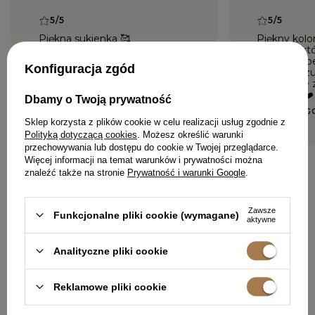
5/5
5/5
Piękna sukienka 🥰
Piękny kolo
sukienki, kt
ANNA, WROCŁAW
Choker supe
Konfiguracja zgód
dodaje paz
jak zawsze 
Polecam ❤️
Dbamy o Twoją prywatność
KINGA, SŁUG
Sklep korzysta z plików cookie w celu realizacji usług zgodnie z
Polityką dotyczącą cookies
. Możesz określić warunki
przechowywania lub dostępu do cookie w Twojej przeglądarce.
Więcej informacji na temat warunków i prywatności można
znaleźć także na stronie
Prywatność i warunki Google
.
DODAJ SWOJĄ OPINIĘ
Zawsze
Funkcjonalne pliki cookie (wymagane)
aktywne
Analityczne pliki cookie
W PODOBNYM KOLORZE
Reklamowe pliki cookie