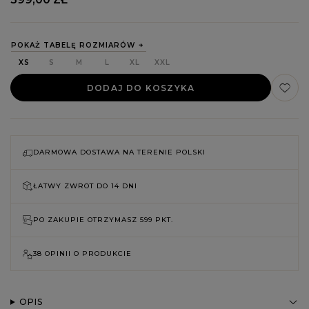
POKAŻ TABELĘ ROZMIARÓW
XS
S
M
L
XL
XXL
DODAJ DO KOSZYKA
DARMOWA DOSTAWA NA TERENIE POLSKI
ŁATWY ZWROT DO
14 DNI
PO ZAKUPIE OTRZYMASZ
599 PKT.
38 OPINII O PRODUKCIE
OPIS