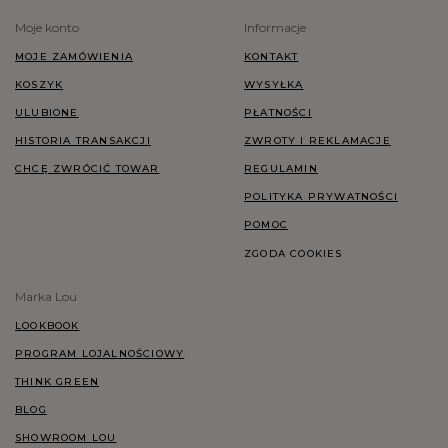
Moje konto
Informacje
MOJE ZAMÓWIENIA
KONTAKT
KOSZYK
WYSYŁKA
ULUBIONE
PŁATNOŚCI
HISTORIA TRANSAKCJI
ZWROTY I REKLAMACJE
CHCĘ ZWRÓCIĆ TOWAR
REGULAMIN
POLITYKA PRYWATNOŚCI
POMOC
ZGODA COOKIES
Marka Lou
LOOKBOOK
PROGRAM LOJALNOŚCIOWY
THINK GREEN
BLOG
SHOWROOM LOU