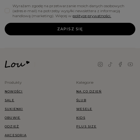
Wyrażam zgodę na przetwarzanie moich danych osobowych
(adres e-mail) na potrzeby wysyłki newslettera z informacją
handlową (marketing). Więcej w
polityce prywatności.
ZAPISZ SIĘ
Produkty
Kategorie
NOWOŚCI
NA CO DZIEŃ
SALE
ŚLUB
SUKIENKI
WESELE
OBUWIE
KIDS
ODZIEŻ
PLUS SIZE
AKCESORIA