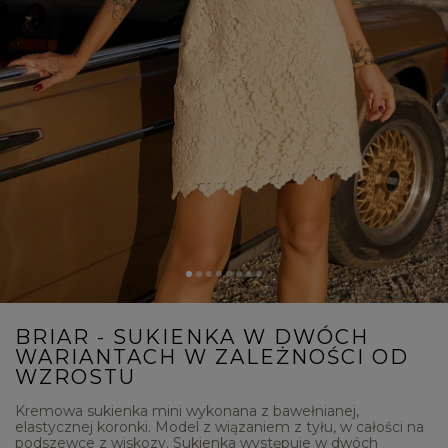
BRIAR - SUKIENKA W DWÓCH
WARIANTACH W ZALEŻNOŚCI OD
WZROSTU
Kremowa sukienka mini wykonana z bawełnianej,
elastycznej koronki. Model z wiązaniem z tyłu, w całości na
podszewce z wiskozy. Sukienka występuje w dwóch