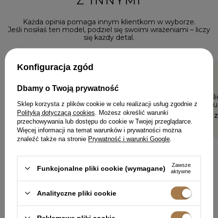
Z INNYMI
Każda opinia pomaga innym klientkom w wyborze.
Jeśli nosiłaś ten model, podziel się swoimi wrażeniami – liczy
się każdy detal.
Konfiguracja zgód
5/5
5/5
Dbamy o Twoją prywatność
Zakup trafiony w 100% piękna,
Sukienka śl
Sklep korzysta z plików cookie w celu realizacji usług zgodnie z
miękka przyjemna w dotyku.
koronka. Cu
Polityką dotyczącą cookies
. Możesz określić warunki
MONIKA, MILICZ
EDYTA, KOSZ
przechowywania lub dostępu do cookie w Twojej przeglądarce.
Więcej informacji na temat warunków i prywatności można
znaleźć także na stronie
Prywatność i warunki Google
.
Zawsze
Funkcjonalne pliki cookie (wymagane)
aktywne
DODAJ SWOJĄ OPINIĘ
Analityczne pliki cookie
Reklamowe pliki cookie