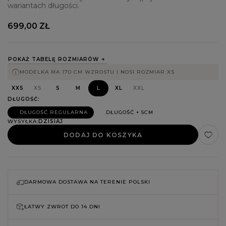
wariantach długości.
699,00 ZŁ
POKAŻ TABELĘ ROZMIARÓW
MODELKA MA 170 CM WZROSTU I NOSI ROZMIAR XS
XXS
XS
S
M
L
XL
XXL
DŁUGOŚĆ
DŁUGOŚĆ REGULARNA
DŁUGOŚĆ + 5CM
WYSYŁKA
DZISIAJ
DODAJ DO KOSZYKA
DARMOWA DOSTAWA NA TERENIE POLSKI
ŁATWY ZWROT DO
14 DNI