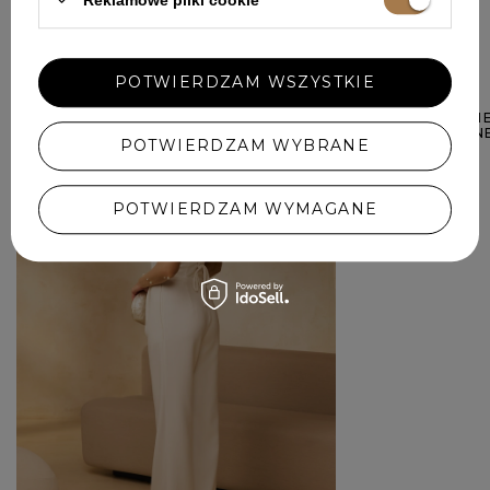
W PODOBNYM KOLORZE
POTWIERDZAM WSZYSTKIE
SEVIL - SPODN
WYSOKIM STAN
POTWIERDZAM WYBRANE
469,00 ZŁ
POTWIERDZAM WYMAGANE