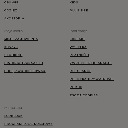
OBUWIE
KIDS
ODZIEŻ
PLUS SIZE
AKCESORIA
Moje konto
Informacje
MOJE ZAMÓWIENIA
KONTAKT
KOSZYK
WYSYŁKA
ULUBIONE
PŁATNOŚCI
HISTORIA TRANSAKCJI
ZWROTY I REKLAMACJE
CHCĘ ZWRÓCIĆ TOWAR
REGULAMIN
POLITYKA PRYWATNOŚCI
POMOC
ZGODA COOKIES
Marka Lou
LOOKBOOK
PROGRAM LOJALNOŚCIOWY