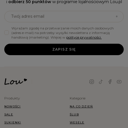
i
odbierz 50 punktów
w programie lojalnościowym Lou.pl
Twój adres email
Wyrażam zgodę na przetwarzanie moich danych osobowych
(adres e-mail) na potrzeby wysyłki newslettera z informacją
handlową (marketing). Więcej w
polityce prywatności.
ZAPISZ SIĘ
Produkty
Kategorie
NOWOŚCI
NA CO DZIEŃ
SALE
ŚLUB
SUKIENKI
WESELE