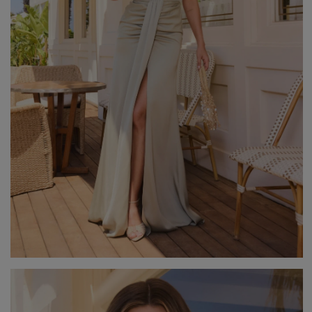
Popularne kategorie
NOWOŚCI
NA WESELE
BESTSELLERY
ZOBACZ WSZ
Okazja
KARNAWAŁOWE
Sez
IMPREZOWE
WIZYTOWE
WESELE
LE
ELEGANCKIE
ŚLUB
WI
CASUALOWE
CHRZEST
JE
KOKTAJLOWE
NA CO DZIEŃ
ZI
KORONKOWE
RANDKA
DOPASOWANE
ŚWIĘTA
Fas
ROZKLOSZOWANE