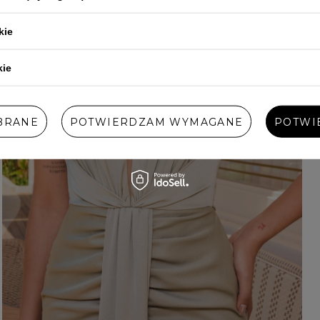
kie
kie
BRANE
POTWIERDZAM WYMAGANE
POTWI