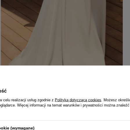
ość
w celu realizacji usług zgodnie z
Polityką dotyczącą cookies
. Możesz określi
eglądarce. Więcej informacji na temat warunków i prywatności można znaleźć
cookie (wymagane)