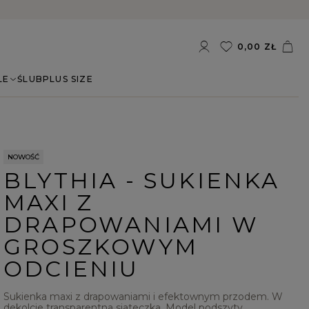
0,00 ZŁ
LE
ŚLUB
PLUS SIZE
NOWOŚĆ
BLYTHIA - SUKIENKA
MAXI Z
DRAPOWANIAMI W
GROSZKOWYM
ODCIENIU
Sukienka maxi z drapowaniami i efektownym przodem. W
dekolcie transparentna siateczka. Model podszyty