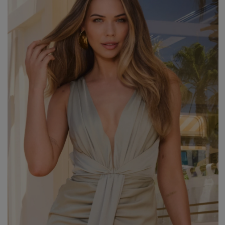
WALENTYNKI
ASYMETRYCZNE
STUDNIÓWKA
BIZNESOWE
MI
SYLWESTER
BOHO
MI
KOMUNIA
JEANSOWE
MA
DZIANINOWE
Styl / Rodzaj
Z CEKINAMI
Ręk
DLA KOBIET W CIĄŻY
WIECZOROWE
ZOBACZ WSZYSTKIE
ODKRYJ NOWOŚCI