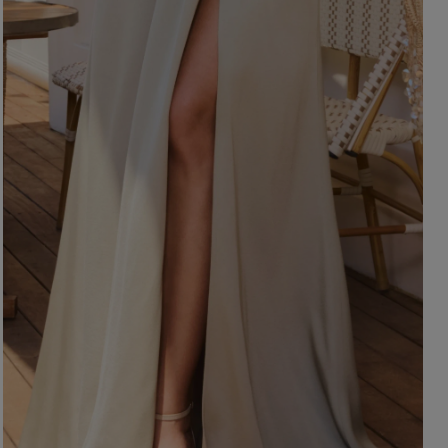
BRĄZOWE
NA PLECACH
RÓŻOWE
KWADRATOWY
NI
SZARE
KOPERTOWY
DI
ŻÓŁTE
KARO
XI
PRINTY
ASYMETRYCZNY
KREMOWE
CARMEN
aw / Ramiączka