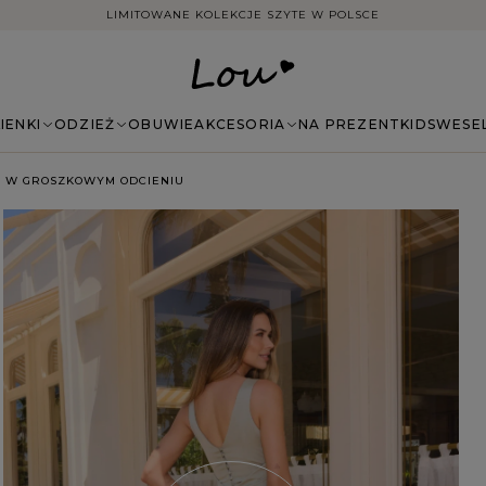
DARMOWA DOSTAWA ZAMÓWIEŃ NA TERENIE POLSKI
IENKI
ODZIEŻ
OBUWIE
AKCESORIA
NA PREZENT
KIDS
WESE
MI W GROSZKOWYM ODCIENIU