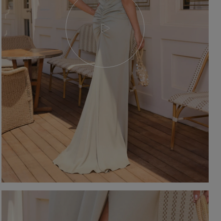
YSTKIE
on / Tkanina
Z DŁUGIM RĘKAWEM
Kolor
Z KRÓTKIM RĘKAWEM
NA RAMIĄCZKACH
TNIE
CZERWON
BEZ RAMIĄCZEK
OSENNE
CZARNE
SIENNE
BEŻOWE
MOWE
BIAŁE
Dekolt
NIEBIESKIE
ZIELONE
on / Długość
BEZ DEKOLTU