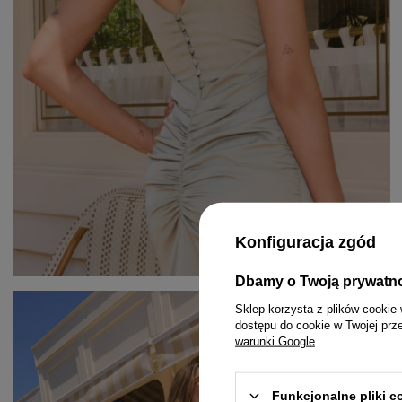
Konfiguracja zgód
Dbamy o Twoją prywatn
KOMPLETY
PASKI
MINI
Sklep korzysta z plików cookie 
dostępu do cookie w Twojej prz
KOMBINEZONY
BIŻUTERIA
MIDI
warunki Google
.
T-SHIRTY
GUMKI DO WŁOSÓW
MAXI
Funkcjonalne pliki 