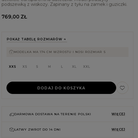
podszewką z wiskozy. Zapinany z tyłu na zamek i guziczki.
769,00 ZŁ
POKAŻ TABELĘ ROZMIARÓW
MODELKA MA 174 CM WZROSTU I NOSI ROZMIAR S
XXS
XS
S
M
L
XL
XXL
DODAJ DO KOSZYKA
E
DARMOWA DOSTAWA NA TERENIE POLSKI
WIĘCEJ
ŁATWY ZWROT DO
14 DNI
WIĘCEJ