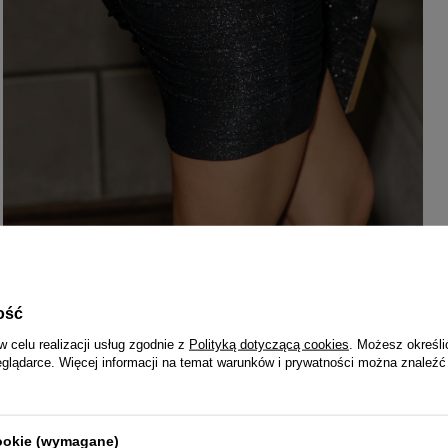
ość
w celu realizacji usług zgodnie z
Polityką dotyczącą cookies
. Możesz określi
eglądarce. Więcej informacji na temat warunków i prywatności można znaleźć
cookie (wymagane)