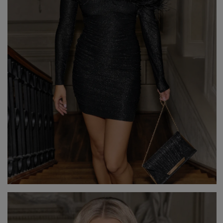
Popularne kategorie
NOWOŚCI
NA WESELE
BESTSELLERY
ZOBACZ WSZ
Okazja
KARNAWAŁOWE
Sez
IMPREZOWE
WIZYTOWE
WESELE
LE
ELEGANCKIE
ŚLUB
WI
CASUALOWE
CHRZEST
JE
KOKTAJLOWE
NA CO DZIEŃ
ZI
KORONKOWE
RANDKA
DOPASOWANE
ŚWIĘTA
Fas
ROZKLOSZOWANE