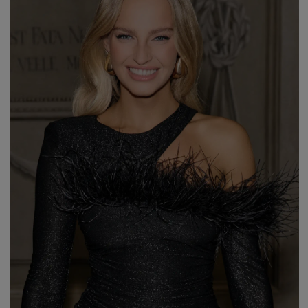
WALENTYNKI
ASYMETRYCZNE
STUDNIÓWKA
BIZNESOWE
MI
SYLWESTER
BOHO
MI
KOMUNIA
JEANSOWE
MA
DZIANINOWE
Styl / Rodzaj
Z CEKINAMI
Ręk
DLA KOBIET W CIĄŻY
WIECZOROWE
ZOBACZ WSZYSTKIE
ODKRYJ NOWOŚCI