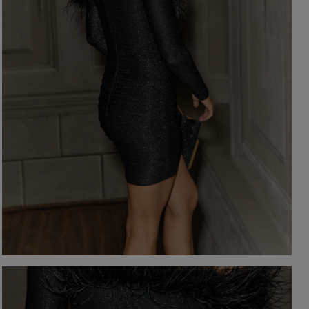
YSTKIE
on / Tkanina
Z DŁUGIM RĘKAWEM
Kolor
Z KRÓTKIM RĘKAWEM
NA RAMIĄCZKACH
TNIE
CZERWON
BEZ RAMIĄCZEK
OSENNE
CZARNE
SIENNE
BEŻOWE
MOWE
BIAŁE
Dekolt
NIEBIESKIE
ZIELONE
on / Długość
BEZ DEKOLTU