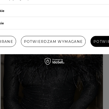
kie
kie
BRANE
POTWIERDZAM WYMAGANE
POTWI