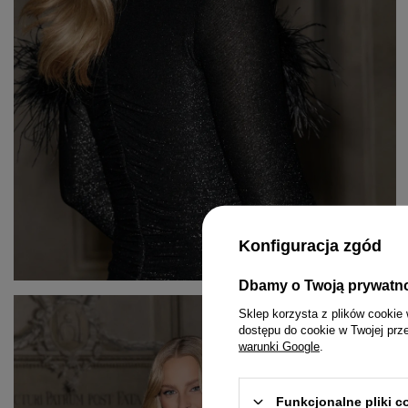
Konfiguracja zgód
Dbamy o Twoją prywatn
KOMPLETY
PASKI
MINI
Sklep korzysta z plików cookie 
dostępu do cookie w Twojej prz
KOMBINEZONY
BIŻUTERIA
MIDI
warunki Google
.
T-SHIRTY
GUMKI DO WŁOSÓW
MAXI
Funkcjonalne pliki 