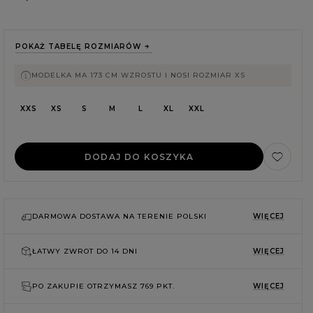
POKAŻ TABELĘ ROZMIARÓW
MODELKA MA 173 CM WZROSTU I NOSI ROZMIAR XS
XXS
XS
S
M
L
XL
XXL
DODAJ DO KOSZYKA
DARMOWA DOSTAWA NA TERENIE POLSKI
WIĘCEJ
ŁATWY ZWROT DO
14 DNI
WIĘCEJ
E
PO ZAKUPIE OTRZYMASZ
769 PKT.
WIĘCEJ