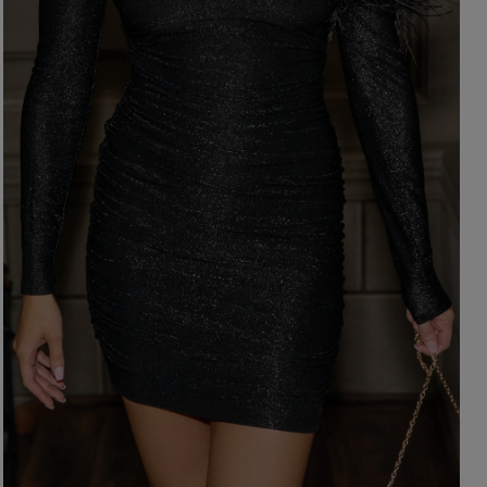
BRĄZOWE
NA PLECACH
RÓŻOWE
KWADRATOWY
NI
SZARE
KOPERTOWY
DI
ŻÓŁTE
KARO
XI
PRINTY
ASYMETRYCZNY
KREMOWE
CARMEN
aw / Ramiączka