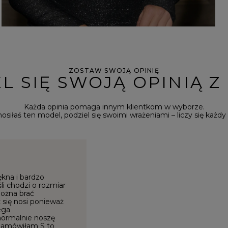
ZOSTAW SWOJĄ OPINIĘ
L SIĘ SWOJĄ OPINIĄ Z
Każda opinia pomaga innym klientkom w wyborze.
 nosiłaś ten model, podziel się swoimi wrażeniami – liczy się każdy 
ękna i bardzo
li chodzi o rozmiar
ożna brać
 się nosi ponieważ
ega
normalnie noszę
j zamówiłam S to