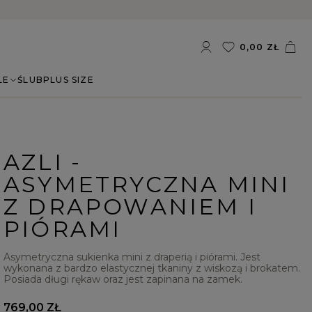
0,00 ZŁ
LE
ŚLUB
PLUS SIZE
AZLI -
ASYMETRYCZNA MINI
Z DRAPOWANIEM I
PIÓRAMI
Asymetryczna sukienka mini z draperią i piórami. Jest
wykonana z bardzo elastycznej tkaniny z wiskozą i brokatem.
Posiada długi rękaw oraz jest zapinana na zamek.
769,00 ZŁ