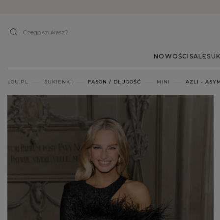
NOWOŚCI
SALE
SUK
LOU.PL
SUKIENKI
FASON / DŁUGOŚĆ
MINI
AZLI - AS