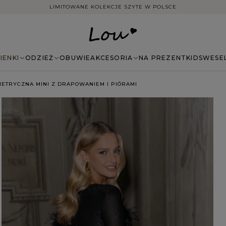
DARMOWA DOSTAWA ZAMÓWIEŃ NA TERENIE POLSKI
IENKI
ODZIEŻ
OBUWIE
AKCESORIA
NA PREZENT
KIDS
WESE
YMETRYCZNA MINI Z DRAPOWANIEM I PIÓRAMI