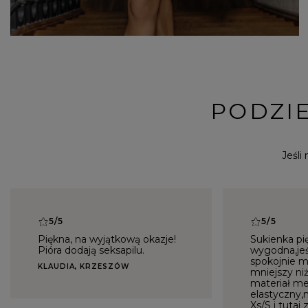
PODZIE
Jeśli
5/5
5/5
Piękna, na wyjątkową okazje!
Sukienka pi
Pióra dodają seksapilu.
wygodna,jeś
spokojnie m
KLAUDIA, KRZESZÓW
mniejszy niż
materiał m
elastyczny,
Xs/S i tuta