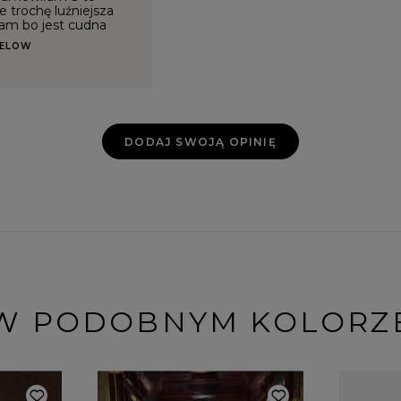
e trochę luźniejsza
am bo jest cudna
RELOW
DODAJ SWOJĄ OPINIĘ
W PODOBNYM KOLORZ