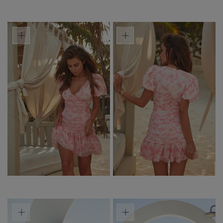
+
+
+
+