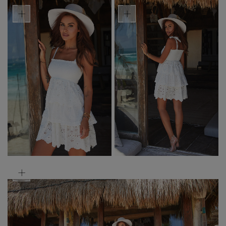
+
+
+