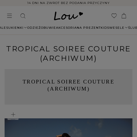
LIMITOWANE KOLEKCJE SZYTE W POLSCE
ALE
SUKIENKI
ODZIEŻ
OBUWIE
AKCESORIA
NA PREZENT
KIDS
WESELE
ŚLU
TROPICAL SOIREE COUTURE
(ARCHIWUM)
TROPICAL SOIREE COUTURE
(ARCHIWUM)
+