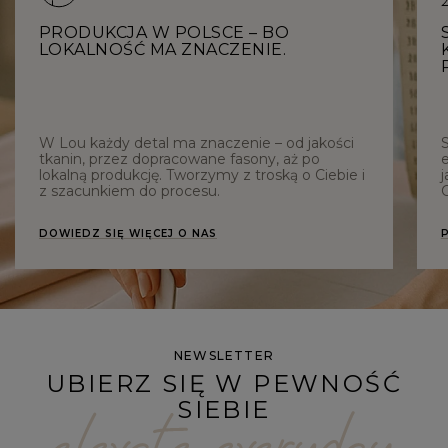
PRODUKCJA W POLSCE – BO
LOKALNOŚĆ MA ZNACZENIE.
W Lou każdy detal ma znaczenie – od jakości
tkanin, przez dopracowane fasony, aż po
e
lokalną produkcję. Tworzymy z troską o Ciebie i
j
z szacunkiem do procesu.
C
DOWIEDZ SIĘ WIĘCEJ O NAS
NEWSLETTER
UBIERZ SIĘ W PEWNOŚĆ
SIEBIE