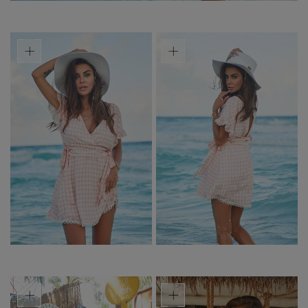
+
+
+
+