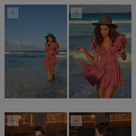
+
+
+
+