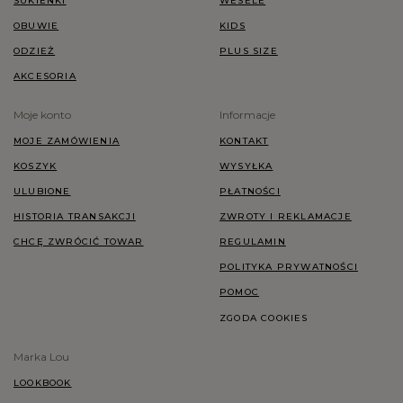
SUKIENKI
WESELE
OBUWIE
KIDS
ODZIEŻ
PLUS SIZE
AKCESORIA
Moje konto
Informacje
MOJE ZAMÓWIENIA
KONTAKT
KOSZYK
WYSYŁKA
ULUBIONE
PŁATNOŚCI
HISTORIA TRANSAKCJI
ZWROTY I REKLAMACJE
CHCĘ ZWRÓCIĆ TOWAR
REGULAMIN
POLITYKA PRYWATNOŚCI
POMOC
ZGODA COOKIES
Marka Lou
LOOKBOOK