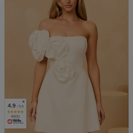
4.9
/ 5.0
40031
opinii