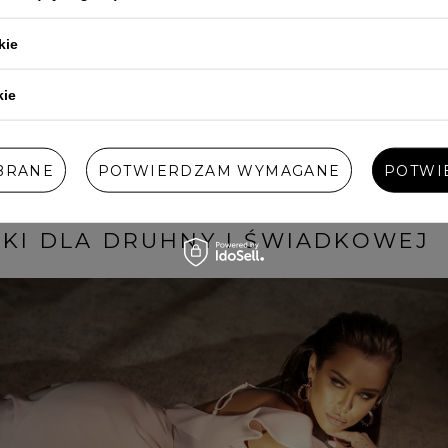
wyglądać na przyjęciu boho.
Długa czy krótka sukienka dla
kie
uroczystości, ale weź również
żeby kreacja nie była zbyt kró
wysmuklić, na przykład dzięki
kie
Nie zapomnij o wybraniu mater
komfort, szczególnie jeśli pr
wtedy dobrze sprawdzi się su
materiał, przewiewny, bardzo 
BRANE
POTWIERDZAM WYMAGANE
POTWI
które niepotrzebnie powodowa
NKI DLA DRUHNY I ŚWIADKOWEJ