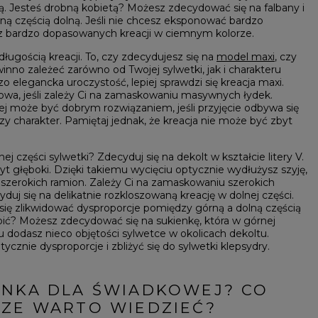
ą. Jesteś drobną kobietą? Możesz zdecydować się na falbany i
aną częścią dolną. Jeśli nie chcesz eksponować bardzo
j z bardzo dopasowanych kreacji w ciemnym kolorze.
ługością kreacji. To, czy zdecydujesz się na
model maxi
, czy
inno zależeć zarówno od Twojej sylwetki, jak i charakteru
dzo elegancka uroczystość, lepiej sprawdzi się kreacja maxi.
towa, jeśli zależy Ci na zamaskowaniu masywnych łydek.
ej może być dobrym rozwiązaniem, jeśli przyjęcie odbywa się
szy charakter. Pamiętaj jednak, że kreacja nie może być zbyt
j części sylwetki? Zdecyduj się na dekolt w kształcie litery V.
yt głęboki. Dzięki takiemu wycięciu optycznie wydłużysz szyję,
 szerokich ramion. Zależy Ci na zamaskowaniu szerokich
uj się na delikatnie rozkloszowaną kreację w dolnej części.
 się zlikwidować dysproporcje pomiędzy górną a dolną częścią
obić? Możesz zdecydować się na sukienkę, która w górnej
u dodasz nieco objętości sylwetce w okolicach dekoltu.
cznie dysproporcje i zbliżyć się do sylwetki klepsydry.
ENKA DLA ŚWIADKOWEJ? CO
CZE WARTO WIEDZIEĆ?