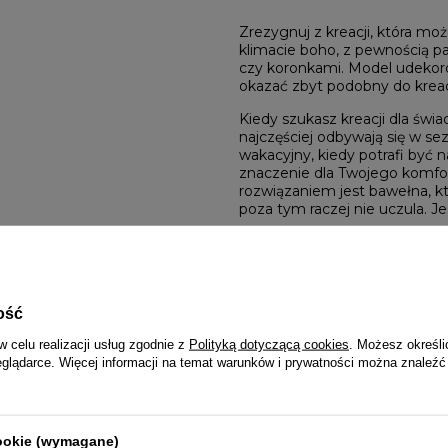
Zrezygnuj z kreacji, która mo
klimacie boho, z pewnością p
czy koronkami. Model udekor
okazać zbyt podobny do kreac
Kiedy szukasz kreacji dla św
najczęściej odbywają się w se
wakacyjny, kiedy potrafi być
znaczenie dla Twojego komfo
rozwiązaniem jest bawełna, któ
poza tym raczej nie uczula. J
JAKA SU
ość
Pamiętaj, że najważniejsze je
w celu realizacji usług zgodnie z
Polityką dotyczącą cookies
. Możesz określi
zapytać o zdanie – być może 
eglądarce. Więcej informacji na temat warunków i prywatności można znaleźć
Zwróć się o pomoc szczególni
specjalnych oczekiwań, pamię
też krzykliwe, neonowe barwy,
uwagę charakter uroczystości –
cookie (wymagane)