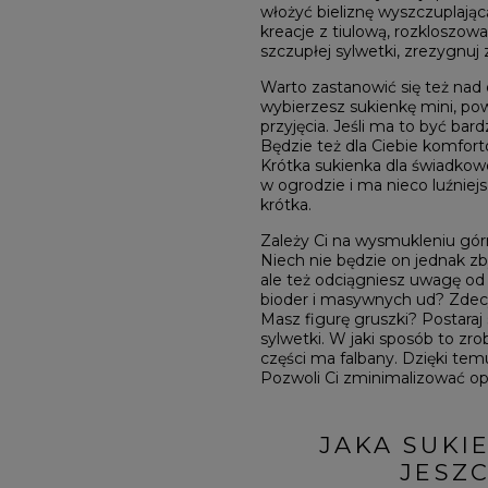
włożyć bieliznę wyszczuplając
kreacje z tiulową, rozkloszow
szczupłej sylwetki, zrezygnu
Warto zastanowić się też nad d
wybierzesz sukienkę mini, pow
przyjęcia. Jeśli ma to być bar
Będzie też dla Ciebie komfor
Krótka sukienka dla świadkow
w ogrodzie i ma nieco luźniej
krótka.
Zależy Ci na wysmukleniu górne
Niech nie będzie on jednak zb
ale też odciągniesz uwagę od
bioder i masywnych ud? Zdecyd
Masz figurę gruszki? Postaraj
sylwetki. W jaki sposób to zr
części ma falbany. Dzięki tem
Pozwoli Ci zminimalizować opty
JAKA SUKI
JESZ