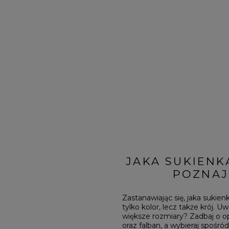
BRĄZOWE
NA PLECACH
RÓŻOWE
KWADRATOWY
NI
SZARE
KOPERTOWY
DI
ŻÓŁTE
KARO
XI
PRINTY
ASYMETRYCZNY
KREMOWE
CARMEN
aw / Ramiączka
JAKA SUKIENK
POZNAJ
Zastanawiając się, jaka sukie
tylko kolor, lecz także krój. U
większe rozmiary? Zadbaj o o
oraz falban, a wybieraj spośró