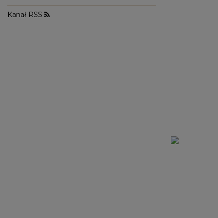
WALENTYNKI
ASYMETRYCZNE
STUDNIÓWKA
BIZNESOWE
MI
Kanał RSS
SYLWESTER
BOHO
MI
KOMUNIA
JEANSOWE
MA
DZIANINOWE
Styl / Rodzaj
Z CEKINAMI
Ręk
DLA KOBIET W CIĄŻY
WIECZOROWE
ZOBACZ WSZYSTKIE
ODKRYJ NOWOŚCI