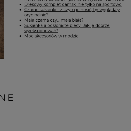
Dresowy komplet damski nie tylko na sportowo
Czarne sukienki - z czym je nosić, by wyglądały
oryginalnie?
Mała czarna czy... mała biała?
Sukienka a odsłonięte plecy. Jak je dobrze
wyeksponować?
Moc akcesoriów w modzie
NE