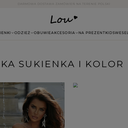
14 DNI NA ZWROT BEZ PODANIA PRZYCZYNY
IENKI
ODZIEŻ
OBUWIE
AKCESORIA
NA PREZENT
KIDS
WESE
AKA SUKIENKA I KOLO