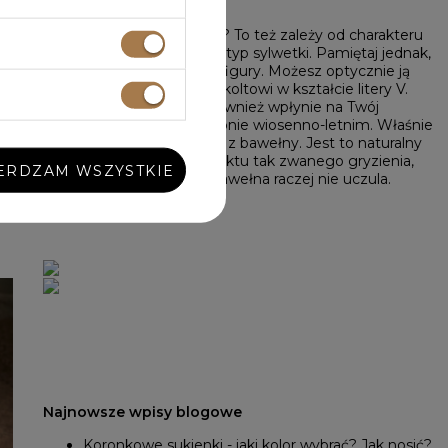
 świadkowej – jaka będzie lepsza? To też zależy od charakteru
 pod uwagę własną wygodę oraz typ sylwetki. Pamiętaj jednak,
tka. Dopasuj sukienkę do swojej figury. Możesz optycznie ją
 rozkloszowanemu dołowi lub dekoltowi w kształcie litery V.
iału wysokiej jakości. Tkanina również wpłynie na Twój
zyjęcie weselne odbywa się w sezonie wiosenno-letnim. Właśnie
kienka wykonana w dużej mierze z bawełny. Jest to naturalny
przyjemny dla skóry, nie daje efektu tak zwanego gryzienia,
ERDZAM WSZYSTKIE
łoby dyskomfort . Co ważne, bawełna raczej nie uczula.
Najnowsze wpisy blogowe
Koronkowe sukienki - jaki kolor wybrać? Jak nosić?