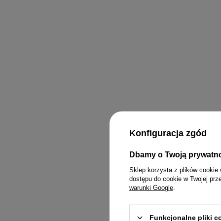
Konfiguracja zgód
Dbamy o Twoją prywatn
KOMPLETY
PASKI
MINI
Sklep korzysta z plików cookie 
dostępu do cookie w Twojej prz
KOMBINEZONY
BIŻUTERIA
MIDI
warunki Google
.
T-SHIRTY
GUMKI DO WŁOSÓW
MAXI
Funkcjonalne pliki 