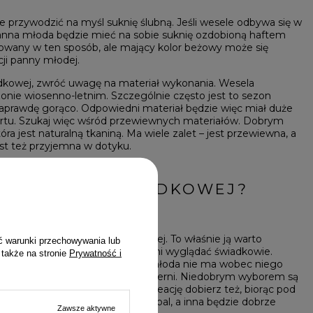
że przywodzić na myśl suknię ślubną. Jeśli wesele odbywa się w
anna młoda będzie mieć na sobie suknię ozdobioną haftem
owany w ten sposób, ale mający kolor beżowy może się
ji panny młodej.
iadkowej, zwróć uwagę na materiał wykonania. Wesela
zonie wiosenno-letnim. Szczególnie często jest to sezon
 naprawdę gorąco. Odpowiedni materiał będzie więc miał duże
rtu. Szukaj więc wśród przewiewnych materiałów. Dobrym
ra jest naturalną tkaniną. Ma wiele zalet – jest przewiewna, a
est też przyjemna w dotyku.
KIENKA DLA ŚWIADKOWEJ?
PODSUMOWANIE
st w tym dniu zdanie panny młodej. To właśnie ją warto
ć warunki przechowywania lub
ma jakiś pomysł na to, jak powinni wyglądać świadkowie.
 także na stronie
Prywatność i
e w kwestii koloru. Jeśli panna młoda nie ma wobec niego
taj, żeby zrezygnować z bieli i czerni. Niedobrym wyborem są
 na przykład jaskrawy różowy. Kreację dobierz też, biorąc pod
 inna sprawdzi się na elegancki bal, a inna będzie dobrze
Zawsze aktywne