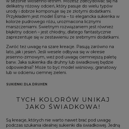
w sezonie wiosenno-letnim. Możesz zdecydować się na
delikatny różowy odcień, który pasuje do wielu typów
urody i dobrze komponuje się ze złotymi dodatkami.
Przykładem jest model Esma – to elegancka sukienka w
kolorze pudrowego różu, urozmaicona licznymi
marszczeniami. Świetnym rozwiązaniem jest również
błękitny odcień – jest chłodny, dlatego fantastycznie
zaprezentuje się w zestawieniu ze srebrnymi dodatkami.
Zwróć też uwagę na szare kreacje. Pasują zarówno na
lato, jak i jesień. Jeśli wesele odbywa się w okresie
jesienno-zimowym, weź pod uwagę ciemniejszą paletę
barw. Jaka sukienka dla druhny lub świadkowej będzie
odpowiednia? Może to być model wiśniowy, granatowy
lub w odcieniu ciemnej zieleni.
SUKIENKI DLA DRUHEN
TYCH KOLORÓW UNIKAJ
E
JAKO ŚWIADKOWA!
Są kreacje, których nie warto nawet brać pod uwagę
podczas szukania idealnej sukienki dla świadkowej. Jedną