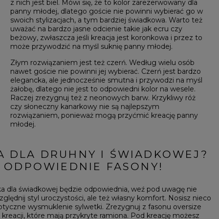
z nich jest biel. Mówi się, że to kolor zarezerwowany dla
panny młodej, dlatego goście nie powinni wybierać go w
swoich stylizacjach, a tym bardziej świadkowa. Warto też
uważać na bardzo jasne odcienie takie jak ecru czy
beżowy, zwłaszcza jeśli kreacja jest koronkowa i przez to
może przywodzić na myśl suknię panny młodej.
Złym rozwiązaniem jest też czerń. Według wielu osób
nawet goście nie powinni jej wybierać. Czerń jest bardzo
elegancka, ale jednocześnie smutna i przywodzi na myśl
żałobę, dlatego nie jest to odpowiedni kolor na wesele.
Raczej zrezygnuj też z neonowych barw. Krzykliwy róż
czy słoneczny kanarkowy nie są najlepszym
rozwiązaniem, ponieważ mogą przyćmić kreację panny
młodej.
A DLA DRUHNY I ŚWIADKOWEJ?
 ODPOWIEDNIE FASONY!
nka dla świadkowej będzie odpowiednia, weź pod uwagę nie
względnij styl uroczystości, ale też własny komfort. Nosisz nieco
ptyczne wysmuklenie sylwetki. Zrezygnuj z fasonu oversize
d kreacji, które mają przykryte ramiona. Pod kreację możesz