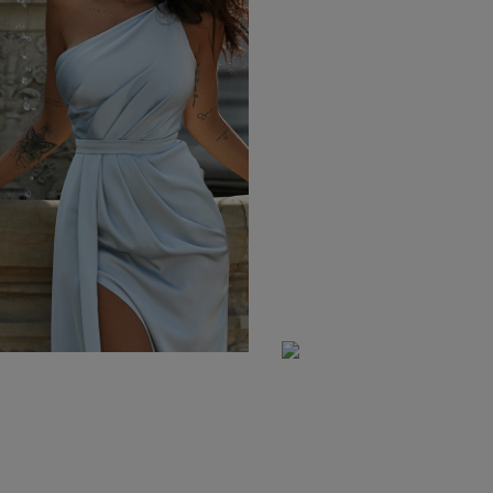
YSTKIE
on / Tkanina
Z DŁUGIM RĘKAWEM
Kolor
Z KRÓTKIM RĘKAWEM
NA RAMIĄCZKACH
TNIE
CZERWON
BEZ RAMIĄCZEK
OSENNE
CZARNE
SIENNE
BEŻOWE
MOWE
BIAŁE
Dekolt
NIEBIESKIE
ZIELONE
on / Długość
BEZ DEKOLTU