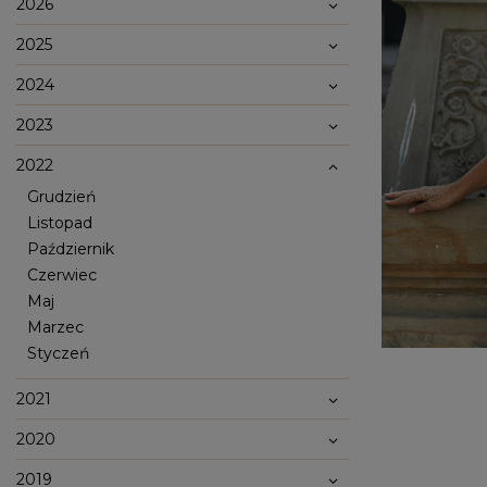
2026
2025
2024
2023
2022
Grudzień
Listopad
Październik
Czerwiec
Popularne kategorie
Maj
NOWOŚCI
NA WESELE
BESTSELLERY
ZOBACZ WSZ
Marzec
Styczeń
Okazja
KARNAWAŁOWE
Sez
IMPREZOWE
WIZYTOWE
2021
WESELE
LE
ELEGANCKIE
ŚLUB
WI
CASUALOWE
CHRZEST
JE
2020
KOKTAJLOWE
NA CO DZIEŃ
ZI
KORONKOWE
RANDKA
DOPASOWANE
ŚWIĘTA
2019
Fas
ROZKLOSZOWANE