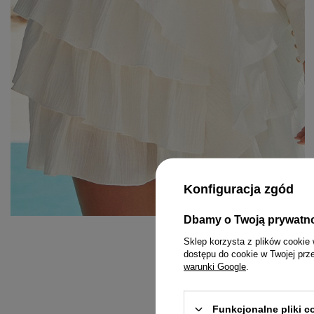
Konfiguracja zgód
Dbamy o Twoją prywatn
KOMPLETY
PASKI
MINI
Sklep korzysta z plików cookie 
dostępu do cookie w Twojej prz
KOMBINEZONY
BIŻUTERIA
MIDI
warunki Google
.
T-SHIRTY
GUMKI DO WŁOSÓW
MAXI
Funkcjonalne pliki 