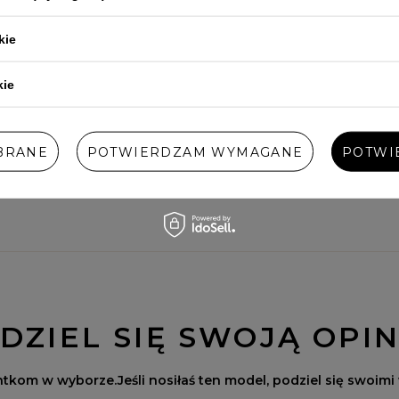
kie
kie
BRANE
POTWIERDZAM WYMAGANE
POTWI
DZIEL SIĘ SWOJĄ OPIN
ntkom w wyborze.
Jeśli nosiłaś ten model, podziel się swoimi 