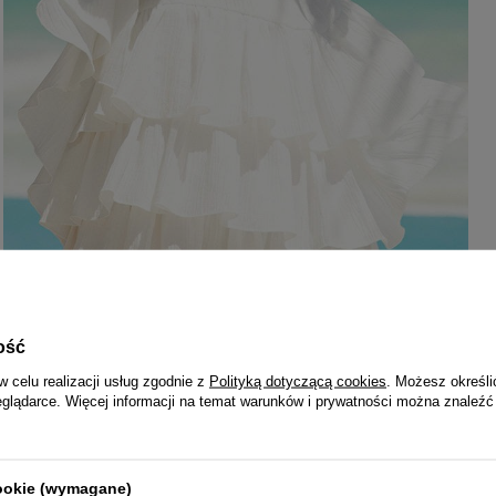
ość
w celu realizacji usług zgodnie z
Polityką dotyczącą cookies
. Możesz określi
eglądarce. Więcej informacji na temat warunków i prywatności można znaleźć
cookie (wymagane)