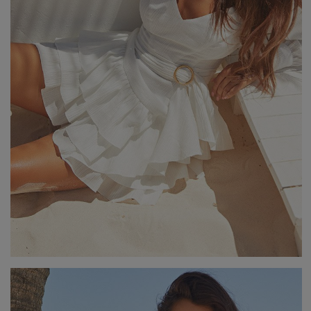
Popularne kategorie
NOWOŚCI
NA WESELE
BESTSELLERY
ZOBACZ WSZ
Okazja
KARNAWAŁOWE
Sez
IMPREZOWE
WIZYTOWE
WESELE
LE
ELEGANCKIE
ŚLUB
WI
CASUALOWE
CHRZEST
JE
KOKTAJLOWE
NA CO DZIEŃ
ZI
KORONKOWE
RANDKA
DOPASOWANE
ŚWIĘTA
Fas
ROZKLOSZOWANE