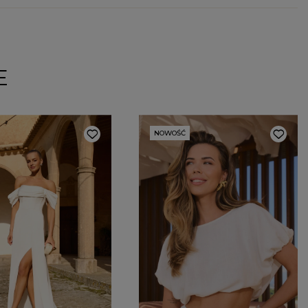
E
NOWOŚĆ