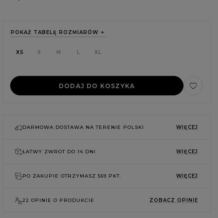
POKAŻ TABELĘ ROZMIARÓW
XS
S
M
L
XL
DODAJ DO KOSZYKA
DARMOWA DOSTAWA NA TERENIE POLSKI
WIĘCEJ
ŁATWY ZWROT DO
14 DNI
WIĘCEJ
PO ZAKUPIE OTRZYMASZ
569 PKT.
WIĘCEJ
E
22 OPINIE O PRODUKCIE
ZOBACZ OPINIE