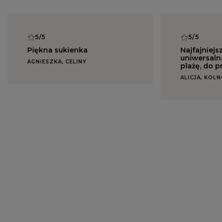
5/5
5/5
Piękna sukienka
Najfajniejs
uniwersaln
AGNIESZKA, CELINY
plażę, do p
ALICJA, KOL