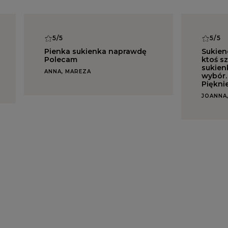
5/5
5/5
Pienka sukienka naprawdę
Sukien
Polecam
ktoś sz
sukienk
ANNA, MAREZA
wybór.
Piękni
JOANNA