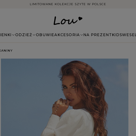
DARMOWA DOSTAWA ZAMÓWIEŃ NA TERENIE POLSKI
IENKI
ODZIEŻ
OBUWIE
AKCESORIA
NA PREZENT
KIDS
WESE
KANINY