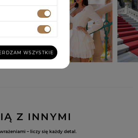
ERDZAM WSZYSTKIE
IĄ Z INNYMI
wrażeniami – liczy się każdy detal.