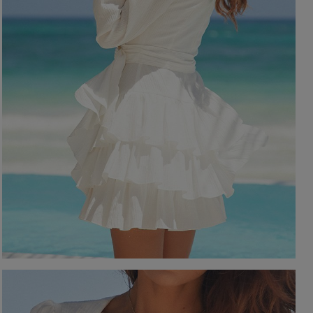
YSTKIE
on / Tkanina
Z DŁUGIM RĘKAWEM
Kolor
Z KRÓTKIM RĘKAWEM
NA RAMIĄCZKACH
TNIE
CZERWON
BEZ RAMIĄCZEK
OSENNE
CZARNE
SIENNE
BEŻOWE
MOWE
BIAŁE
Dekolt
NIEBIESKIE
ZIELONE
on / Długość
BEZ DEKOLTU