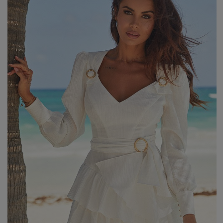
WALENTYNKI
ASYMETRYCZNE
STUDNIÓWKA
BIZNESOWE
MI
SYLWESTER
BOHO
MI
KOMUNIA
JEANSOWE
MA
DZIANINOWE
Styl / Rodzaj
Z CEKINAMI
Ręk
DLA KOBIET W CIĄŻY
WIECZOROWE
ZOBACZ WSZYSTKIE
ODKRYJ NOWOŚCI