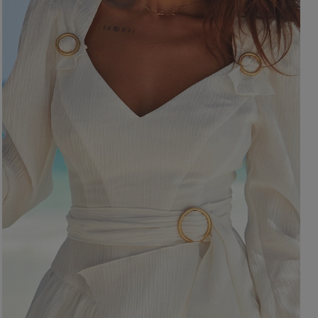
BRĄZOWE
NA PLECACH
RÓŻOWE
KWADRATOWY
NI
SZARE
KOPERTOWY
DI
ŻÓŁTE
KARO
XI
PRINTY
ASYMETRYCZNY
KREMOWE
CARMEN
aw / Ramiączka