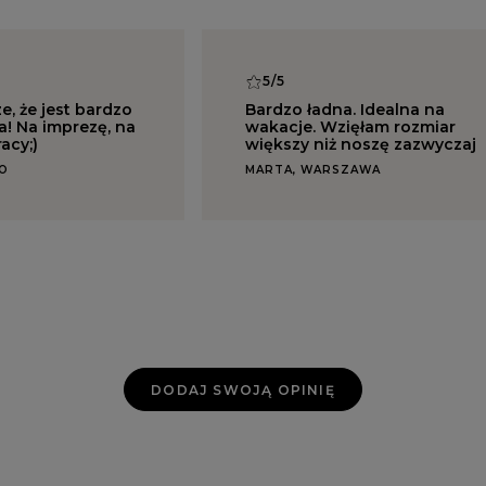
5/5
ze, że jest bardzo
Bardzo ładna. Idealna na
a! Na imprezę, na
wakacje. Wzięłam rozmiar
racy;)
większy niż noszę zazwyczaj
NO
MARTA, WARSZAWA
DODAJ SWOJĄ OPINIĘ