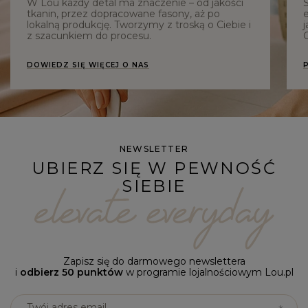
W Lou każdy detal ma znaczenie – od jakości
tkanin, przez dopracowane fasony, aż po
e
lokalną produkcję. Tworzymy z troską o Ciebie i
j
z szacunkiem do procesu.
C
DOWIEDZ SIĘ WIĘCEJ O NAS
NEWSLETTER
UBIERZ SIĘ W PEWNOŚĆ
SIEBIE
Zapisz się do darmowego newslettera
i
odbierz 50 punktów
w programie lojalnościowym Lou.pl
Twój adres email