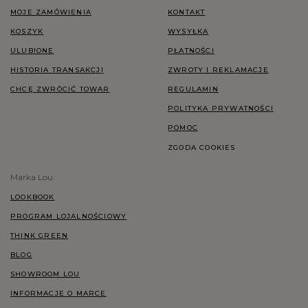
MOJE ZAMÓWIENIA
KONTAKT
KOSZYK
WYSYŁKA
ULUBIONE
PŁATNOŚCI
HISTORIA TRANSAKCJI
ZWROTY I REKLAMACJE
CHCĘ ZWRÓCIĆ TOWAR
REGULAMIN
POLITYKA PRYWATNOŚCI
POMOC
ZGODA COOKIES
Marka Lou
LOOKBOOK
PROGRAM LOJALNOŚCIOWY
THINK GREEN
BLOG
SHOWROOM LOU
INFORMACJE O MARCE