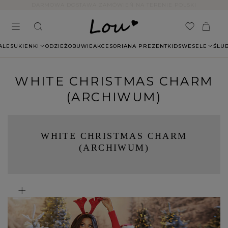
14 DNI NA ZWROT BEZ PODANIA PRZYCZYNY
ALE
SUKIENKI
ODZIEŻ
OBUWIE
AKCESORIA
NA PREZENT
KIDS
WESELE
ŚLU
WHITE CHRISTMAS CHARM
(ARCHIWUM)
WHITE CHRISTMAS CHARM
(ARCHIWUM)
+