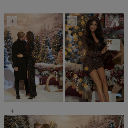
+
+
+