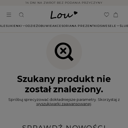
14 DNI NA ZWROT BEZ PODANIA PRZYCZYNY
ALE
SUKIENKI
ODZIEŻ
OBUWIE
AKCESORIA
NA PREZENT
KIDS
WESELE
ŚLU
Szukany produkt nie
został znaleziony.
Spróbuj sprecyzować dokładniejsze parametry. Skorzystaj z
wyszukiwarki zaawansowanej
.
SPRAWDŹ NOWOŚCI