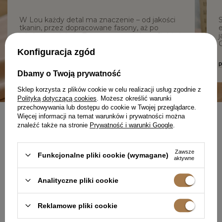
W Lou każdy detal ma znaczenie – od jakości
tkanin, przez dopracowane fasony, aż po
e
lokalną produkcję. Tworzymy z troską o Ciebie i
j
z szacunkiem do procesu.
C
Konfiguracja zgód
DOWIEDZ SIĘ WIĘCEJ O NAS
Dbamy o Twoją prywatność
Sklep korzysta z plików cookie w celu realizacji usług zgodnie z
Polityką dotyczącą cookies
. Możesz określić warunki
przechowywania lub dostępu do cookie w Twojej przeglądarce.
Więcej informacji na temat warunków i prywatności można
znaleźć także na stronie
Prywatność i warunki Google
.
NEWSLETTER
UBIERZ SIĘ W PEWNOŚĆ
SIEBIE
Zawsze
Funkcjonalne pliki cookie (wymagane)
aktywne
Analityczne pliki cookie
Reklamowe pliki cookie
Zapisz się do darmowego newslettera
i
odbierz 50 punktów
w programie lojalnościowym Lou.pl