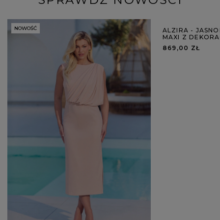
NOWOŚĆ
NOWOŚĆ
ALZIRA - JASN
MAXI Z DEKOR
869,00 ZŁ