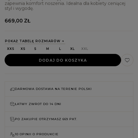
zapewnia komfort noszenia. Idealna dla kobiety ceniącej
styl i wygodę.
669,00 ZŁ
POKAŻ TABELĘ ROZMIARÓW
XXS
XS
S
M
L
XL
XXL
DODAJ DO KOSZYKA
DARMOWA DOSTAWA NA TERENIE POLSKI
ŁATWY ZWROT DO
14 DNI
PO ZAKUPIE OTRZYMASZ
669 PKT.
10 OPINII O PRODUKCIE