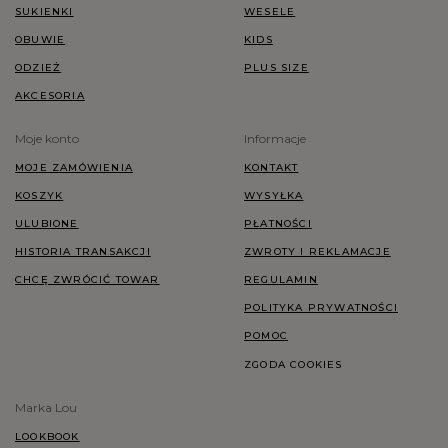
SUKIENKI
WESELE
OBUWIE
KIDS
ODZIEŻ
PLUS SIZE
AKCESORIA
Moje konto
Informacje
MOJE ZAMÓWIENIA
KONTAKT
KOSZYK
WYSYŁKA
ULUBIONE
PŁATNOŚCI
HISTORIA TRANSAKCJI
ZWROTY I REKLAMACJE
CHCĘ ZWRÓCIĆ TOWAR
REGULAMIN
POLITYKA PRYWATNOŚCI
POMOC
ZGODA COOKIES
Marka Lou
LOOKBOOK