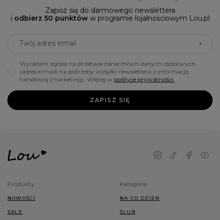
Zapisz się do darmowego newslettera
i
odbierz 50 punktów
w programie lojalnościowym Lou.pl
Twój adres email
Wyrażam zgodę na przetwarzanie moich danych osobowych
(adres e-mail) na potrzeby wysyłki newslettera z informacją
handlową (marketing). Więcej w
polityce prywatności.
ZAPISZ SIĘ
Produkty
Kategorie
NOWOŚCI
NA CO DZIEŃ
SALE
ŚLUB