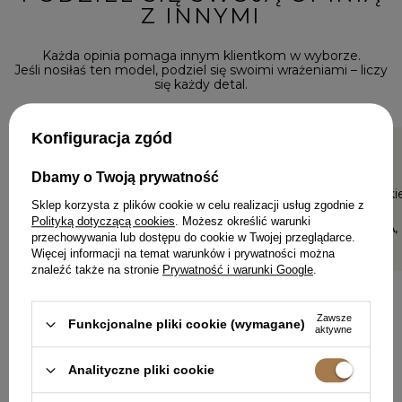
Z INNYMI
Każda opinia pomaga innym klientkom w wyborze.
Jeśli nosiłaś ten model, podziel się swoimi wrażeniami – liczy
się każdy detal.
Konfiguracja zgód
5/5
5/5
Dbamy o Twoją prywatność
Sukienka piękna , zwiewna ,na
Piękna suki
Sklep korzysta z plików cookie w celu realizacji usług zgodnie z
wysoką osobę -mam 180 cm
jakość.
długosc ideana .
Polityką dotyczącą cookies
. Możesz określić warunki
KATARZYNA,
przechowywania lub dostępu do cookie w Twojej przeglądarce.
MAŁGORZATA, GRUDZIĄDZ
Więcej informacji na temat warunków i prywatności można
znaleźć także na stronie
Prywatność i warunki Google
.
Zawsze
Funkcjonalne pliki cookie (wymagane)
aktywne
DODAJ SWOJĄ OPINIĘ
Analityczne pliki cookie