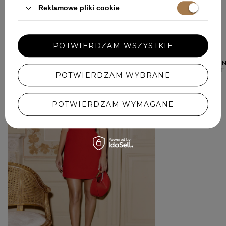
Reklamowe pliki cookie
W PODOBNYM KOLORZE
POTWIERDZAM WSZYSTKIE
KOMPLET DONN
STYLOWY DUET
POTWIERDZAM WYBRANE
CZERWIENI
569,00 ZŁ
POTWIERDZAM WYMAGANE