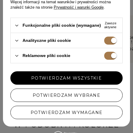
się każdy detal.
Więcej informacji na temat warunków i prywatności można
znaleźć także na stronie
Prywatność i warunki Google
.
Zawsze
Funkcjonalne pliki cookie (wymagane)
aktywne
5/5
5/5
Niestety mi nie przypadło do
Piękna suki
Analityczne pliki cookie
gustu.
nietypowa !
HANNA, KOŚCIERZYNA
KLAUDIA, KO
Reklamowe pliki cookie
POTWIERDZAM WSZYSTKIE
DODAJ SWOJĄ OPINIĘ
POTWIERDZAM WYBRANE
POTWIERDZAM WYMAGANE
W PODOBNYM KOLORZE