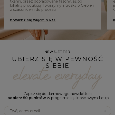
tkanin, przez dopracowane fasony, aż po
e
lokalną produkcję. Tworzymy z troską o Ciebie i
j
z szacunkiem do procesu.
C
DOWIEDZ SIĘ WIĘCEJ O NAS
NEWSLETTER
UBIERZ SIĘ W PEWNOŚĆ
SIEBIE
Zapisz się do darmowego newslettera
i
odbierz 50 punktów
w programie lojalnościowym Lou.pl
Twój adres email