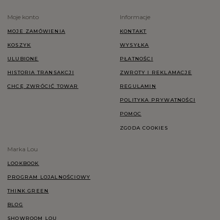
Moje konto
Informacje
MOJE ZAMÓWIENIA
KONTAKT
KOSZYK
WYSYŁKA
ULUBIONE
PŁATNOŚCI
HISTORIA TRANSAKCJI
ZWROTY I REKLAMACJE
CHCĘ ZWRÓCIĆ TOWAR
REGULAMIN
POLITYKA PRYWATNOŚCI
POMOC
ZGODA COOKIES
Marka Lou
LOOKBOOK
PROGRAM LOJALNOŚCIOWY
THINK GREEN
BLOG
SHOWROOM LOU