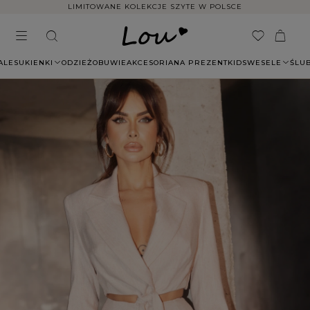
LIMITOWANE KOLEKCJE SZYTE W POLSCE
ALE
SUKIENKI
ODZIEŻ
OBUWIE
AKCESORIA
NA PREZENT
KIDS
WESELE
ŚLU