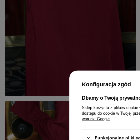
Konfiguracja zgód
Dbamy o Twoją prywatn
KOMPLETY
PASKI
MINI
Sklep korzysta z plików cookie 
dostępu do cookie w Twojej prz
KOMBINEZONY
BIŻUTERIA
MIDI
warunki Google
.
T-SHIRTY
GUMKI DO WŁOSÓW
MAXI
Funkcjonalne pliki 