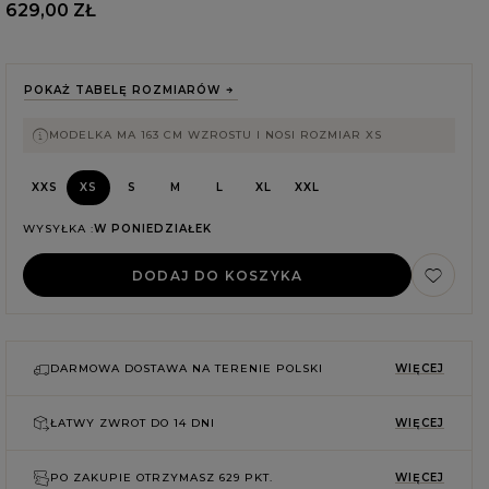
629,00 ZŁ
POKAŻ TABELĘ ROZMIARÓW
MODELKA MA 163 CM WZROSTU I NOSI ROZMIAR XS
XXS
XS
S
M
L
XL
XXL
WYSYŁKA
W PONIEDZIAŁEK
DODAJ DO KOSZYKA
DARMOWA DOSTAWA NA TERENIE POLSKI
WIĘCEJ
E
ŁATWY ZWROT DO
14 DNI
WIĘCEJ
PO ZAKUPIE OTRZYMASZ
629 PKT.
WIĘCEJ