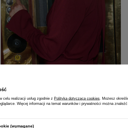
ość
w celu realizacji usług zgodnie z
Polityką dotyczącą cookies
. Możesz określi
eglądarce. Więcej informacji na temat warunków i prywatności można znaleźć
cookie (wymagane)