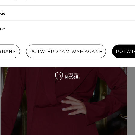
kie
kie
BRANE
POTWIERDZAM WYMAGANE
POTWI