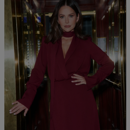
WALENTYNKI
ASYMETRYCZNE
STUDNIÓWKA
BIZNESOWE
MI
SYLWESTER
BOHO
MI
KOMUNIA
JEANSOWE
MA
DZIANINOWE
Styl / Rodzaj
Z CEKINAMI
Ręk
DLA KOBIET W CIĄŻY
WIECZOROWE
ZOBACZ WSZYSTKIE
ODKRYJ NOWOŚCI