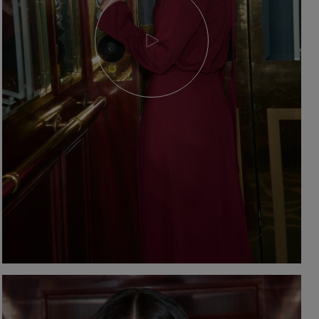
YSTKIE
on / Tkanina
Z DŁUGIM RĘKAWEM
Kolor
Z KRÓTKIM RĘKAWEM
NA RAMIĄCZKACH
TNIE
CZERWON
BEZ RAMIĄCZEK
OSENNE
CZARNE
SIENNE
BEŻOWE
MOWE
BIAŁE
Dekolt
NIEBIESKIE
ZIELONE
on / Długość
BEZ DEKOLTU