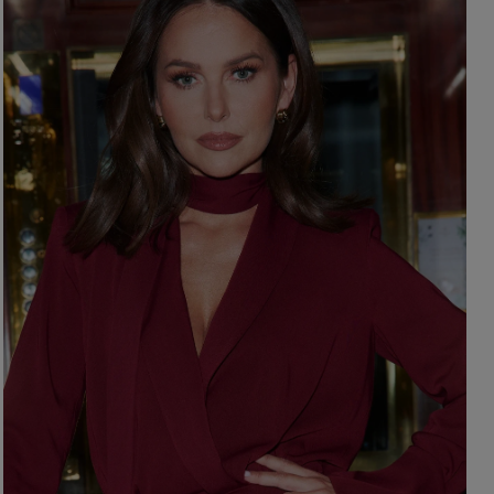
BRĄZOWE
NA PLECACH
RÓŻOWE
KWADRATOWY
NI
SZARE
KOPERTOWY
DI
ŻÓŁTE
KARO
XI
PRINTY
ASYMETRYCZNY
KREMOWE
CARMEN
aw / Ramiączka