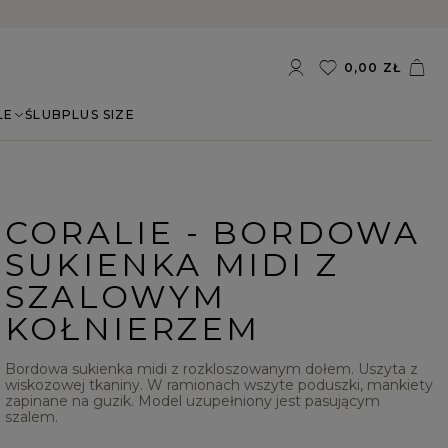
0,00 ZŁ
LE
ŚLUB
PLUS SIZE
CORALIE - BORDOWA
SUKIENKA MIDI Z
SZALOWYM
KOŁNIERZEM
Bordowa sukienka midi z rozkloszowanym dołem. Uszyta z
wiskozowej tkaniny. W ramionach wszyte poduszki, mankiety
zapinane na guzik. Model uzupełniony jest pasującym
szalem.