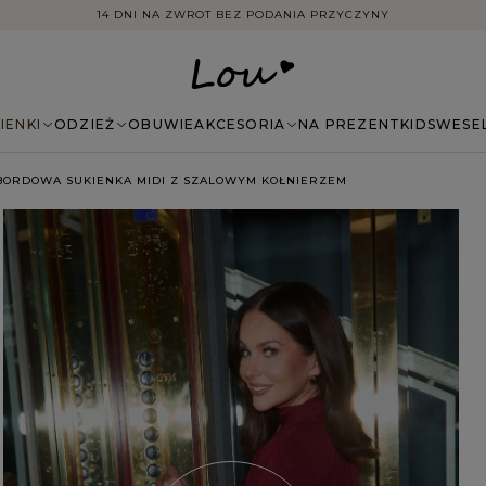
LIMITOWANE KOLEKCJE SZYTE W POLSCE
IENKI
ODZIEŻ
OBUWIE
AKCESORIA
NA PREZENT
KIDS
WESE
 BORDOWA SUKIENKA MIDI Z SZALOWYM KOŁNIERZEM