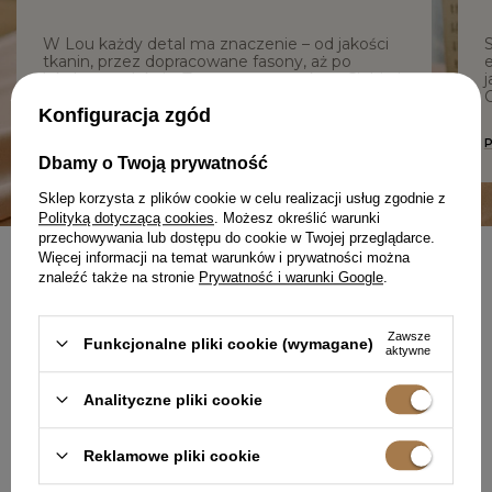
W Lou każdy detal ma znaczenie – od jakości
tkanin, przez dopracowane fasony, aż po
e
lokalną produkcję. Tworzymy z troską o Ciebie i
j
z szacunkiem do procesu.
C
Konfiguracja zgód
DOWIEDZ SIĘ WIĘCEJ O NAS
Dbamy o Twoją prywatność
Sklep korzysta z plików cookie w celu realizacji usług zgodnie z
Polityką dotyczącą cookies
. Możesz określić warunki
przechowywania lub dostępu do cookie w Twojej przeglądarce.
Więcej informacji na temat warunków i prywatności można
znaleźć także na stronie
Prywatność i warunki Google
.
NEWSLETTER
UBIERZ SIĘ W PEWNOŚĆ
SIEBIE
Zawsze
Funkcjonalne pliki cookie (wymagane)
aktywne
Analityczne pliki cookie
Reklamowe pliki cookie
Zapisz się do darmowego newslettera
i
odbierz 50 punktów
w programie lojalnościowym Lou.pl