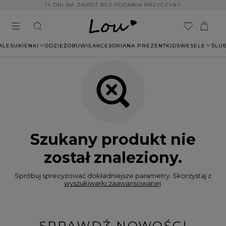
14 DNI NA ZWROT BEZ PODANIA PRZYCZYNY
ALE
SUKIENKI
ODZIEŻ
OBUWIE
AKCESORIA
NA PREZENT
KIDS
WESELE
ŚLU
Szukany produkt nie
został znaleziony.
Spróbuj sprecyzować dokładniejsze parametry. Skorzystaj z
wyszukiwarki zaawansowanej
.
SPRAWDŹ NOWOŚCI