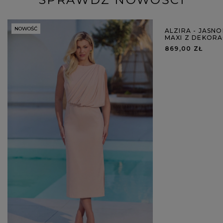
NOWOŚĆ
NOWOŚĆ
ALZIRA - JASN
MAXI Z DEKOR
869,00 ZŁ