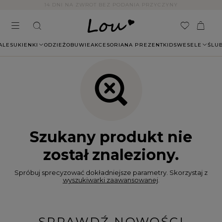
14 DNI NA ZWROT BEZ PODANIA PRZYCZYNY
ALE
SUKIENKI
ODZIEŻ
OBUWIE
AKCESORIA
NA PREZENT
KIDS
WESELE
ŚLU
Szukany produkt nie
został znaleziony.
Spróbuj sprecyzować dokładniejsze parametry. Skorzystaj z
wyszukiwarki zaawansowanej
.
SPRAWDŹ NOWOŚCI