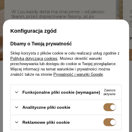
W Lou każdy detal ma znaczenie – od jakości
tkanin, przez dopracowane fasony, aż po
e
lokalną produkcję. Tworzymy z troską o Ciebie i
j
z szacunkiem do procesu.
C
Konfiguracja zgód
DOWIEDZ SIĘ WIĘCEJ O NAS
Dbamy o Twoją prywatność
Sklep korzysta z plików cookie w celu realizacji usług zgodnie z
Polityką dotyczącą cookies
. Możesz określić warunki
przechowywania lub dostępu do cookie w Twojej przeglądarce.
Więcej informacji na temat warunków i prywatności można
znaleźć także na stronie
Prywatność i warunki Google
.
NEWSLETTER
UBIERZ SIĘ W PEWNOŚĆ
SIEBIE
Zawsze
Funkcjonalne pliki cookie (wymagane)
aktywne
Analityczne pliki cookie
Reklamowe pliki cookie
Zapisz się do darmowego newslettera
i
odbierz 50 punktów
w programie lojalnościowym Lou.pl