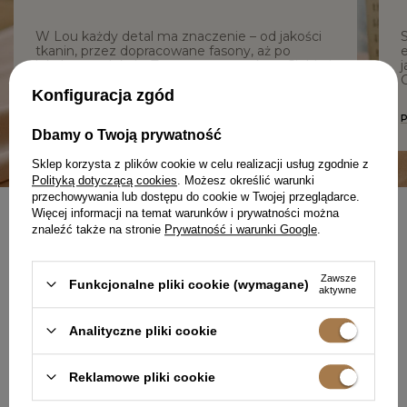
W Lou każdy detal ma znaczenie – od jakości
tkanin, przez dopracowane fasony, aż po
e
lokalną produkcję. Tworzymy z troską o Ciebie i
j
z szacunkiem do procesu.
C
Konfiguracja zgód
DOWIEDZ SIĘ WIĘCEJ O NAS
Dbamy o Twoją prywatność
Sklep korzysta z plików cookie w celu realizacji usług zgodnie z
Polityką dotyczącą cookies
. Możesz określić warunki
przechowywania lub dostępu do cookie w Twojej przeglądarce.
Więcej informacji na temat warunków i prywatności można
znaleźć także na stronie
Prywatność i warunki Google
.
NEWSLETTER
UBIERZ SIĘ W PEWNOŚĆ
SIEBIE
Zawsze
Funkcjonalne pliki cookie (wymagane)
aktywne
Analityczne pliki cookie
Reklamowe pliki cookie
Zapisz się do darmowego newslettera
i
odbierz 50 punktów
w programie lojalnościowym Lou.pl