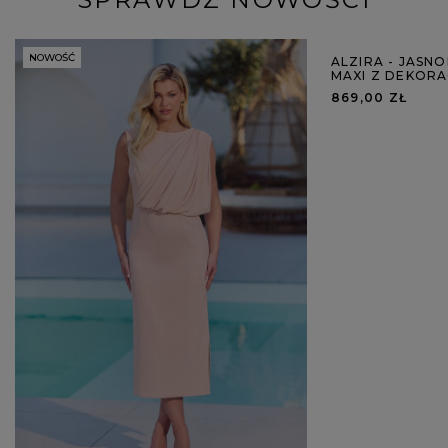
NOWOŚĆ
NOWOŚĆ
ALZIRA - JASN
MAXI Z DEKOR
869,00 ZŁ