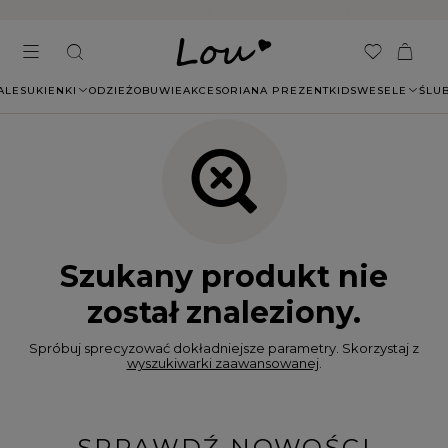
14 DNI NA ZWROT BEZ PODANIA PRZYCZYNY
ALE
SUKIENKI
ODZIEŻ
OBUWIE
AKCESORIA
NA PREZENT
KIDS
WESELE
ŚLU
Szukany produkt nie
został znaleziony.
Spróbuj sprecyzować dokładniejsze parametry. Skorzystaj z
wyszukiwarki zaawansowanej
.
SPRAWDŹ NOWOŚCI